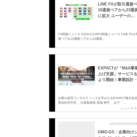
LINE FXが取引通貨
10通貨ペアから23通
に拡大 ユーザーの…
FX関連ニュース 2020/12/28FX関連ニュース LINE FX
貨ペアを10通貨ペアから23通貨…
2021年02月25日1
EXPACTが「M&A事
上げ支援」サービスを
より開始！事業設計
企業の経営コンサルティングを手がけるEXPACT株式会
県浜松市中区、 代表取締役 高地 耕平、 以下「…
ニュースラ
2021年02月25日1
GMO-GS：企業向け