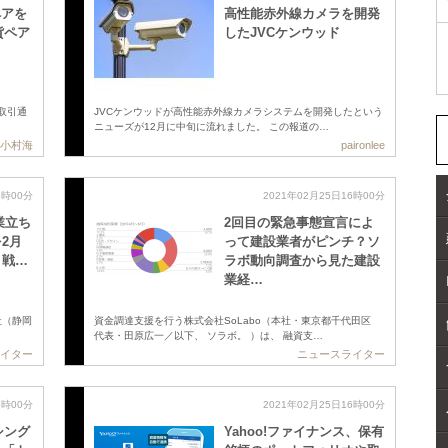
ペアを
高性能赤外線カメラを開発
貨ペア
したJVCケンウッド
が取引通
JVCケンウッドが高性能赤外線カメラシステムを開発したという
ニューズが12月に中旬に流れました。 この報道の…
小村海
paironlee
6時00分
2021年02月25日16時00分
業立ち
2回目の緊急事態宣言によ
2月
って建設業者がピンチ？ソ
・戦…
ラボ動向調査から見た建設
業経…
社（静岡
資金調達支援を行う株式会社SoLabo（本社・東京都千代田区
代表・田原広一／以下、 ソラボ。 ）は、 融資支…
イター
ニュースライター
6時00分
2021年02月25日16時00分
シング
Yahoo!ファイナンス、保有