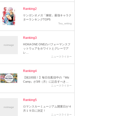
Ranking2
ケンガンオメガ「煉獄」最強キャラク
ターランキングTOP5
Tea_writing
Ranking3
HOKA ONE ONEのパフォーマンスフ
noimage
ットウェアをホワイトとグレーでア
レ…
ニュースライター
Ranking4
【祝100回！】毎日生配信中の『Wiz
Camp』が3/8（月）に記念すべき…
ニュースライター
Ranking5
ロマンスカーミュージアム開業日が４
noimage
月１９日に決定！
ニュースライター