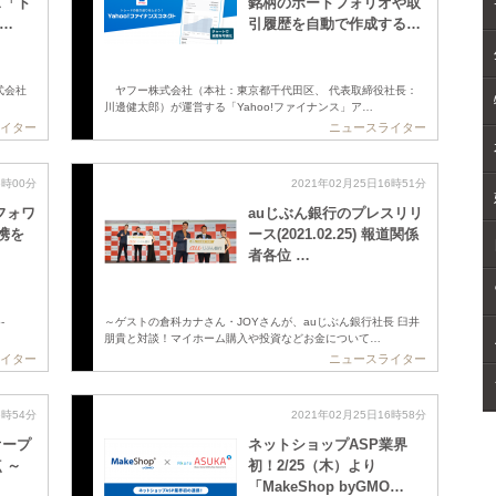
ス「ト
銘柄のポートフォリオや取
 …
引履歴を自動で作成する…
式会社
ヤフー株式会社（本社：東京都千代田区、 代表取締役社長：
川邊健太郎）が運営する「Yahoo!ファイナンス」ア…
イター
ニュースライター
6時00分
2021年02月25日16時51分
フォワ
auじぶん銀行のプレスリリ
連携を
ース(2021.02.25) 報道関係
者各位 …
-
～ゲストの倉科カナさん・JOYさんが、auじぶん銀行社長 臼井
朋貴と対談！マイホーム購入や投資などお金について…
イター
ニュースライター
6時54分
2021年02月25日16時58分
オープ
ネットショップASP業界
 ～
初！2/25（木）より
「MakeShop byGMO…