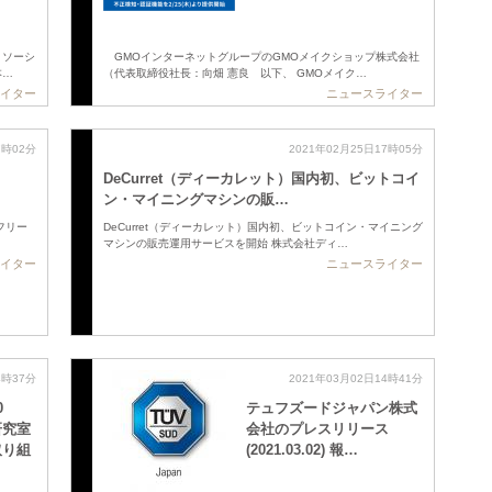
トソーシ
GMOインターネットグループのGMOメイクショップ株式会社
本…
（代表取締役社長：向畑 憲良 以下、 GMOメイク…
イター
ニュースライター
7時02分
2021年02月25日17時05分
DeCurret（ディーカレット）国内初、ビットコイ
ン・マイニングマシンの販…
フリー
DeCurret（ディーカレット）国内初、ビットコイン・マイニング
マシンの販売運用サービスを開始 株式会社ディ…
イター
ニュースライター
4時37分
2021年03月02日14時41分
0
テュフズードジャパン株式
研究室
会社のプレスリリース
取り組
(2021.03.02) 報…