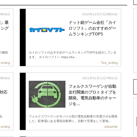
3時09分
2020年12月27日0時04分
獄」最
ドット絵ゲーム会社「カイ
キング
ロソフト」のおすすめゲー
ムランキングTOP5
ガの煉獄
カイロソフトのおすすめゲームランキングTOP5を紹介していき
ます。 カイロソフト▷ https://ka…
writing
Tea_writing
0時48分
2021年02月12日7時31分
フォルクスワーゲンが自動
に対応
走行関連のプロトタイプを
開発。電気自動車のチャー
ジを…
せる
フォルクスワーゲンがモバイル型の電気自動車の充電ロボを開発
した。駐車場にある電気自動車に、自動で充電をして基地…
writing
dobashik