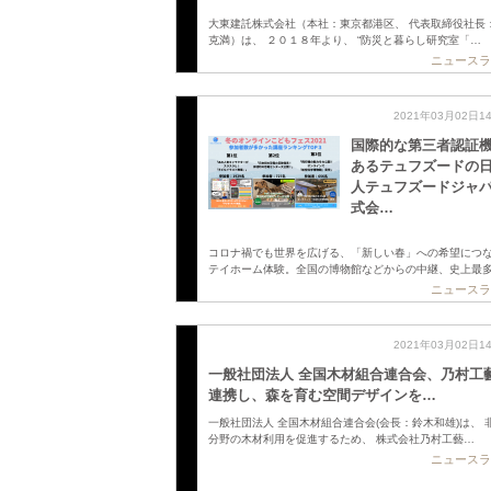
大東建託株式会社（本社：東京都港区、 代表取締役社長
克満）は、 ２０１８年より、 “防災と暮らし研究室「…
ニュースラ
2021年03月02日1
国際的な第三者認証
あるテュフズードの
人テュフズードジャ
式会…
コロナ禍でも世界を広げる、「新しい春」への希望につ
テイホーム体験。全国の博物館などからの中継、史上最
ニュースラ
2021年03月02日1
一般社団法人 全国木材組合連合会、乃村工
連携し、森を育む空間デザインを…
一般社団法人 全国木材組合連合会(会長：鈴木和雄)は、 
分野の木材利用を促進するため、 株式会社乃村工藝…
ニュースラ