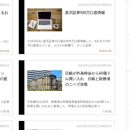
7時45分
2020年12月30日7時52分
えるお
楽天証券500万口座突破
る。はじ
12月15日に楽天証券の口座が500万口座突破した。9か月で100
万口座増えている。コロナの影響で、ネット証券…
bashik
dobashik
1時00分
2020年12月31日1時03分
イン
日銀が外為特会から60億ド
との提
ル買い入れ 日銀と財務省
のニーズ合致
クス証券
日本銀行は16日、財務省の外国為替資金特別会計から60億ドル
程度を買い入れると発表した。市場介入の決定権を持つ…
小村海
小村海
1時06分
2021年01月02日20時32分