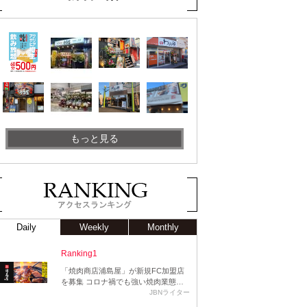
もっと見る
Daily
Weekly
Monthly
Ranking1
「焼肉商店浦島屋」が新規FC加盟店
を募集 コロナ禍でも強い焼肉業態…
JBNライター