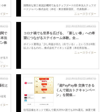
：小林
国際的な第三者認証機関であるテュフズードの日本法人テュフズ
ードジャパン株式会社（本社：東京都新宿区、 代表取締…
イター
ニュースライター
4時42分
2021年03月02日14時43分
機関で
コロナ禍でも世界を広げる、「新しい春」への希
日本法
望につながるステイホーム体験。全…
パン株
ポイント運用は「少し利益が出た（出ている）」という方が6割
以上いるものの… 株式会社アイネット証券（本社所在地…
ニュースライター
ながるス
多…
イター
4時45分
2021年03月02日14時47分
藝社と
「超PayPay祭 交換できる
くんで超おトクキャンペー
ン」を開催…
非住宅
イター
住宅設備をネットで頼んで最大25%+誰でも20%還元。抽選で最