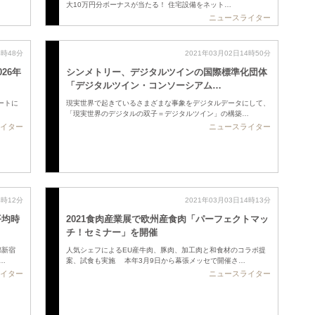
大10万円分ボーナスが当たる！ 住宅設備をネット…
ニュースライター
4時48分
2021年03月02日14時50分
26年
シンメトリー、デジタルツインの国際標準化団体
「デジタルツイン・コンソーシアム…
ポートに
現実世界で起きているさまざまな事象をデジタルデータにして、
「現実世界のデジタルの双子＝デジタルツイン」の構築…
イター
ニュースライター
4時12分
2021年03月03日14時13分
平均時
2021食肉産業展で欧州産食肉「パーフェクトマッ
チ！セミナー」を開催
都新宿
人気シェフによるEU産牛肉、豚肉、加工肉と和食材のコラボ提
…
案、試食も実施 本年3月9日から幕張メッセで開催さ…
イター
ニュースライター