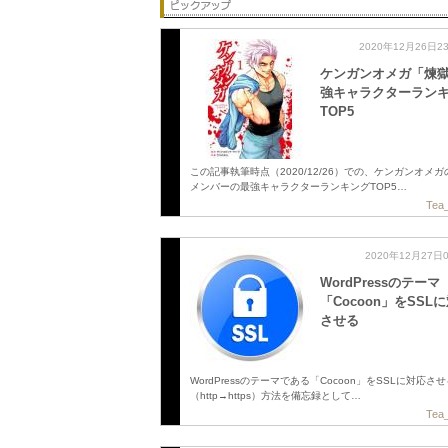
2020年12月26日2
ケンガンオメガ「煉
強キャラクターラン
TOP5
この記事執筆時点（2020/12/26）での、ケンガンオメ
メンバーの最強キャラクターランキングTOP5…
Tea_
2020年12月27日
WordPressのテーマ
「Cocoon」をSSL
させる
WordPressのテーマである「Cocoon」をSSLに対応さ
（http→https）方法を備忘録として…
Tea_