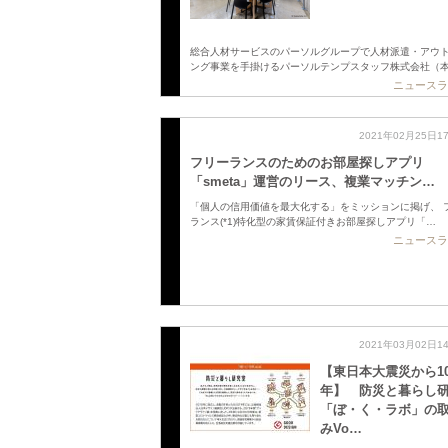
総合人材サービスのパーソルグループで人材派遣・アウ
ング事業を手掛けるパーソルテンプスタッフ株式会社（
ニュースラ
2021年02月25日1
フリーランスのためのお部屋探しアプリ
「smeta」運営のリース、複業マッチン…
「個人の信用価値を最大化する」をミッションに掲げ、 
ランス(*1)特化型の家賃保証付きお部屋探しアプリ「…
ニュースラ
2021年03月02日1
【東日本大震災から1
年】 防災と暮らし
「ぼ・く・ラボ」の
みVo…