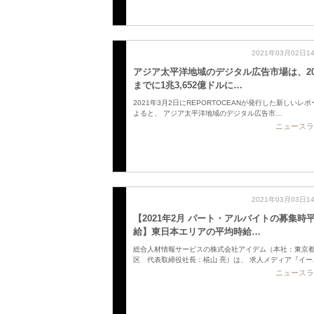
2021年03月02日1
アジア太平洋地域のデジタル広告市場は、20
までに1兆3,652億ドルに…
2021年3月2日にREPORTOCEANが発行した新しいレ
よると、 アジア太平洋地域のデジタル広告市…
ニュースラ
2021年03月03日1
【2021年2月 パート・アルバイトの募集時
給】東日本エリアの平均時給…
総合人材情報サービスの株式会社アイデム（本社：東京
区 代表取締役社長：椛山 亮）は、 求人メディア『イー
ニュースラ