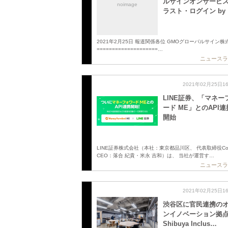
ルサインオンサービ
noimage
ラスト・ログイン by
2021年2月25日 報道関係各位 GMOグローバルサイン株
====================…
ニュースラ
2021年02月25日1
LINE証券、「マネー
ード ME」とのAPI
開始
LINE証券株式会社（本社：東京都品川区、 代表取締役Co
CEO：落合 紀貴・米永 吉和）は、 当社が運営す…
ニュースラ
2021年02月25日1
渋谷区に官民連携の
ンイノベーション拠点
Shibuya Inclus…