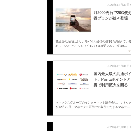
2020年12月30日
月2000円台で20G使
得プランが続々登場
菅総理の意向により、モバイル通信の値下げが起きてい
めに、UQモバイルやワイモバイルが月20GBで約40…
do
2020年12月31日
国内最大級の共通ポ
ト、Pontaポイント
携で利用拡大を図る
マネックスグループのインターネット証券会社、マネッ
が12月22日、マネックス証券での取引でたまるマネッ…
2020年12月31日