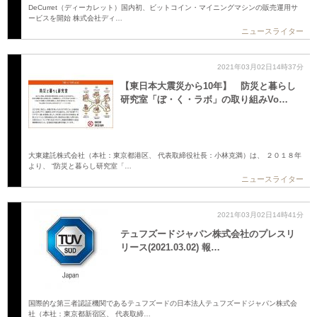
DeCurret（ディーカレット）国内初、ビットコイン・マイニングマシンの販売運用サ
ービスを開始 株式会社ディ…
ニュースライター
2021年03月02日14時37分
【東日本大震災から10年】 防災と暮らし
研究室「ぼ・く・ラボ」の取り組みVo…
大東建託株式会社（本社：東京都港区、 代表取締役社長：小林克満）は、 ２０１８年
より、 “防災と暮らし研究室「…
ニュースライター
2021年03月02日14時41分
テュフズードジャパン株式会社のプレスリ
リース(2021.03.02) 報…
国際的な第三者認証機関であるテュフズードの日本法人テュフズードジャパン株式会
社（本社：東京都新宿区、 代表取締…