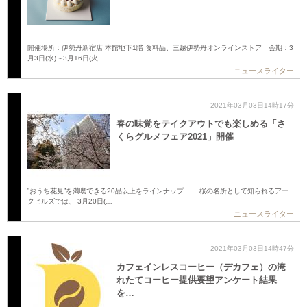
開催場所：伊勢丹新宿店 本館地下1階 食料品、三越伊勢丹オンラインストア 会期：3
月3日(水)～3月16日(火…
ニュースライター
2021年03月03日14時17分
春の味覚をテイクアウトでも楽しめる「さ
くらグルメフェア2021」開催
”おうち花見”を満喫できる20品以上をラインナップ 桜の名所として知られるアー
クヒルズでは、 3月20日(…
ニュースライター
2021年03月03日14時47分
カフェインレスコーヒー（デカフェ）の淹
れたてコーヒー提供要望アンケート結果
を…