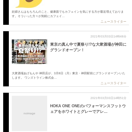
妊婦さんはもちろんのこと、健康面でもカフェインを気にする方が最近増えておりま
す。そういった方々が気軽にカフェイ…
ニュースライター
2021年03月03日14時48分
東京の真ん中で夏祭り!?な大衆酒場が神田に
グランドオープン！
大衆酒場あげもんや 神田店が、3月8日（月）東京・神田駅前にグランドオープンいた
します。 ワンズトライン株式会…
ニュースライター
2021年03月03日14時51分
HOKA ONE ONEのパフォーマンスフットウ
ェアをホワイトとグレーでアレ…
noimage