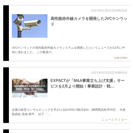
2021年01月02日20時32分
高性能赤外線カメラを開発したJVCケンウッ
ド
JVCケンウッドが高性能赤外線カメラシステムを開発したというニューズが12月に中
旬に流れました。 この報道の…
paironlee
2021年02月25日16時00分
EXPACTが「M&A事業立ち上げ支援」サー
ビスを2月より開始！事業設計・戦…
企業の経営コンサルティングを手がけるEXPACT株式会社（静岡県浜松市中区、 代表
取締役 高地 耕平、 以下「…
ニュースライター