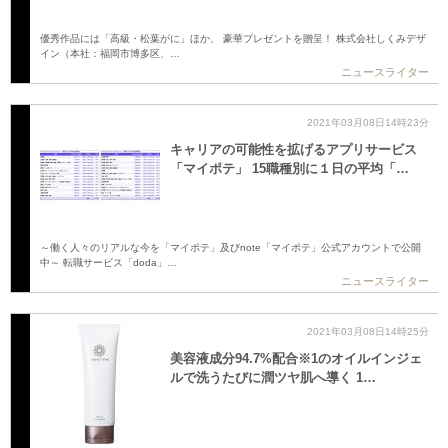
優秀作品には「高級・松葉がに」ほか、 豪華プレゼントを贈呈！ 株式会社しくみデザ
イン（本社：福岡市博多区、…
ニュースライター
2021年03月08日14時23分
キャリアの可能性を拡げるアプリサービス
「マイポテ」 15職種別に１日の平均「…
～働く人々のリアルな今を「マイポテ」及びnote「マイポテ」公式アカウントで公開
中～ 転職サービス「doda」…
ニュースライター
2021年03月08日14時25分
美容液成分94.7%配合※1のオイルインジェ
ルで洗うたびに潤ツヤ肌へ導く 1…