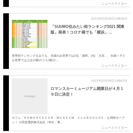
ニュースライター
2021年03月08日14時38分
「SUUMO住みたい街ランキング2021 関東
版」発表！コロナ禍でも「横浜」…
世帯別ランキングをみても、夫婦のみ世帯では2位「浦和」3位「大宮」、夫婦＋子ど
も世帯では上位10駅のうち3駅が…
ニュースライター
2021年03月08日14時42分
ロマンスカーミュージアム開業日が４月１
９日に決定！
noimage
カフェ「ＲＯＭＡＮＣＥＣＡＲ ＭＵＳＥＵＭ ＣＬＵＢＨＯＵＳＥ」も同時オープ
ン！ 小田急電鉄株式会社（本社：東…
ニュースライター