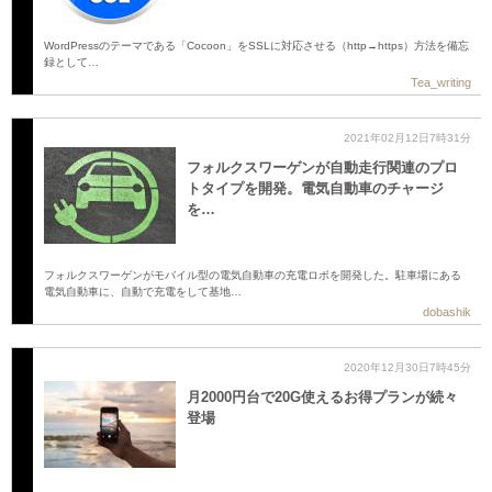
WordPressのテーマである「Cocoon」をSSLに対応させる（http→https）方法を備忘
録として…
Tea_writing
2021年02月12日7時31分
フォルクスワーゲンが自動走行関連のプロ
トタイプを開発。電気自動車のチャージ
を…
フォルクスワーゲンがモバイル型の電気自動車の充電ロボを開発した。駐車場にある
電気自動車に、自動で充電をして基地…
dobashik
2020年12月30日7時45分
月2000円台で20G使えるお得プランが続々
登場