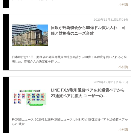
小村海
2020年12月31日1時03分
日銀が外為特会から60億ドル買い入れ 日
銀と財務省のニーズ合致
日本銀行は16日、財務省の外国為替資金特別会計から60億ドル程度を買い入れると発
表した。市場介入の決定権を持つ…
小村海
2020年12月31日1時06分
LINE FXが取引通貨ペアを10通貨ペアから
23通貨ペアに拡大 ユーザーの…
FX関連ニュース 2020/12/28FX関連ニュース LINE FXが取引通貨ペアを10通貨ペアか
ら23通貨…
小村海