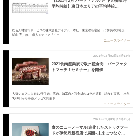
【2021年2月 パート・アルバイトの募集時
平均時給】東日本エリアの平均時給…
総合人材情報サービスの株式会社アイデム（本社：東京都新宿区 代表取締役社長：
椛山 亮）は、 求人メディア『イー…
ニュースライター
2021年03月03日14時13分
2021食肉産業展で欧州産食肉「パーフェク
トマッチ！セミナー」を開催
人気シェフによるEU産牛肉、豚肉、加工肉と和食材のコラボ提案、試食も実施 本年
3月9日から幕張メッセで開催さ…
ニュースライター
2021年03月03日14時15分
食のニューノーマル!進化したストックフー
ドが伊勢丹新宿店で展開~未来につなぐ…