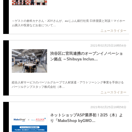
～ゲストの倉科カナさん・JOYさんが、auじぶん銀行社長 臼井朋貴と対談！マイホー
ム購入や投資などお金について…
ニュースライター
2021年02月25日16時54分
渋谷区に官民連携のオープンイノベーショ
ン拠点 ～Shibuya Inclus…
総合人材サービスのパーソルグループで人材派遣・アウトソーシング事業を手掛ける
パーソルテンプスタッフ株式会社（本…
ニュースライター
2021年02月25日16時58分
ネットショップASP業界初！2/25（木）よ
り「MakeShop byGMO…