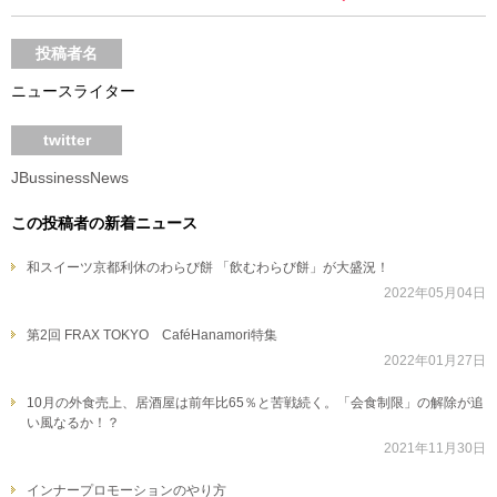
投稿者名
ニュースライター
twitter
JBussinessNews
この投稿者の新着ニュース
和スイーツ京都利休のわらび餅 「飲むわらび餅」が大盛況！
2022年05月04日
第2回 FRAX TOKYO CaféHanamori特集
2022年01月27日
10月の外食売上、居酒屋は前年比65％と苦戦続く。「会食制限」の解除が追
い風なるか！？
2021年11月30日
インナープロモーションのやり方