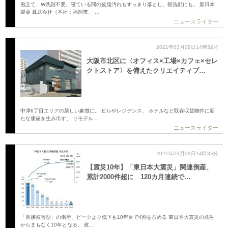
泡立て、W洗顔不要。寝ている間の皮脂汚れもすっきり落とし、朝洗顔にも。 新日本
製薬 株式会社（本社：福岡市、 …
ニュースライター
2021年03月08日14時32分
大阪市北区に〈オフィス×工場×カフェ×セレ
クトストア〉を備えたクリエイティブ…
中津6丁目エリアの新しい象徴に。 ビルやレジデンス、 ホテルなど既存収益物件に新
たな価値を生み出す、 リモデル…
ニュースライター
2021年03月08日14時35分
【震災10年】「東日本大震災」関連倒産、
累計2000件超に 120カ月連続で…
「直接被害型」の倒産、ピークより低下も10年目で4割を占める 東日本大震災の発生
からまもなく10年となる。 政…