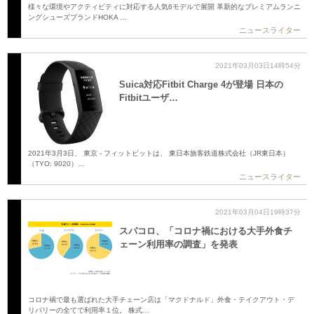
様々な環境やアクティビティに対応する人気6モデルで展開 革新的なプレミアムランニ
ングシューズブランドHOKA …
ニュースライター
2021年03月03日14時54分
Suica対応Fitbit Charge 4が登場 日本の
Fitbitユーザ…
2021年3月3日、 東京 - フィットビットは、 東日本旅客鉄道株式会社（JR東日本）
（TYO: 9020）…
ニュースライター
2021年03月04日19時37分
スパコロ、「コロナ禍における大手外食チ
ェーン利用率の調査」を発表
コロナ禍で最も選ばれた大手チェーン店は「マクドナルド」外食・テイクアウト・デ
リバリーの全てで利用率１位。 株式…