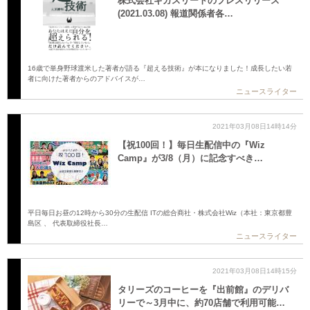
株式会社ギガスリートのプレスリリース
(2021.03.08) 報道関係者各…
16歳で単身野球渡米した著者が語る『超える技術』が本になりました！成長したい若
者に向けた著者からのアドバイスが…
ニュースライター
2021年03月08日14時14分
【祝100回！】毎日生配信中の『Wiz
Camp』が3/8（月）に記念すべき…
平日毎日お昼の12時から30分の生配信 ITの総合商社・株式会社Wiz（本社：東京都豊
島区 、 代表取締役社長…
ニュースライター
2021年03月08日14時15分
タリーズのコーヒーを『出前館』のデリバ
リーで～3月中に、約70店舗で利用可能…