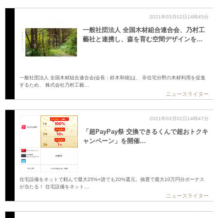
2021年03月02日14時45分
一般社団法人 全国木材組合連合会、乃村工
藝社と連携し、森を育む空間デザインを…
一般社団法人 全国木材組合連合会(会長：鈴木和雄)は、 非住宅分野の木材利用を促進
するため、 株式会社乃村工藝…
ニュースライター
2021年03月02日14時47分
「超PayPay祭 交換できるくんで超おトクキ
ャンペーン」を開催…
住宅設備をネットで頼んで最大25%+誰でも20%還元。抽選で最大10万円分ボーナス
が当たる！ 住宅設備をネット…
ニュースライター