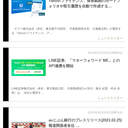
Yahoo!ファイナンス、保有銘柄のポートフ
ォリオや取引履歴を自動で作成する…
ヤフー株式会社（本社：東京都千代田区、 代表取締役社長：川邊健太郎）が運営す
る「Yahoo!ファイナンス」ア…
ニュースライター
2021年02月25日16時00分
LINE証券、「マネーフォワード ME」との
API連携を開始
LINE証券株式会社（本社：東京都品川区、 代表取締役Co-CEO：落合 紀貴・米永 吉
和）は、 当社が運営す…
ニュースライター
2021年02月25日16時51分
auじぶん銀行のプレスリリース(2021.02.25)
報道関係者各位 …