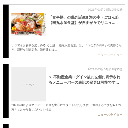
2021年03月04日19時42分
「食事処」の磯丸誕生!! 海の幸・ごはん処
【磯丸水産食堂】が自由が丘でリニュ…
いつでもお食事を楽しめる めし処 『磯丸水産食堂』は、「うなぎの岡島」の肉厚うな
ぎ、新鮮な刺身定食、海鮮丼をは…
ニュースライター
2021年03月04日19時55分
＞ 不動産企業ログイン後に左側に表示され
るメニューバーの表記の変更は可能です…
noimage
2021年3月よりマーケット店舗を中心にスタートいたします。 食のよろこびを多くの
方々と分かち合いたいという思…
ニュースライター