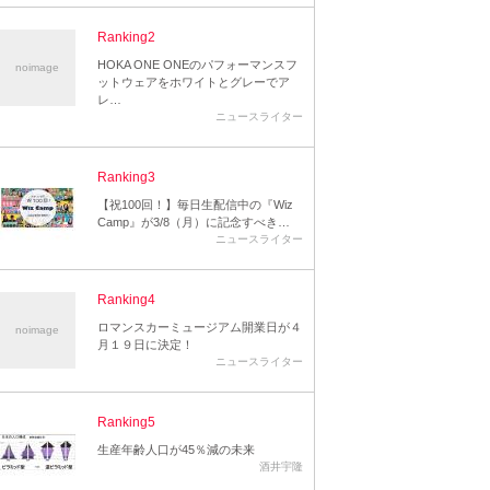
Ranking2
HOKA ONE ONEのパフォーマンスフ
noimage
ットウェアをホワイトとグレーでア
レ…
ニュースライター
Ranking3
【祝100回！】毎日生配信中の『Wiz
Camp』が3/8（月）に記念すべき…
ニュースライター
Ranking4
ロマンスカーミュージアム開業日が４
noimage
月１９日に決定！
ニュースライター
Ranking5
生産年齢人口が45％減の未来
酒井宇隆