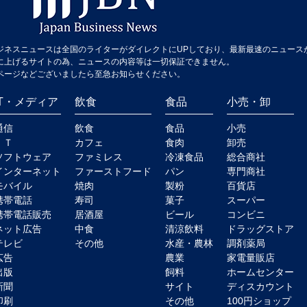
ジネスニュースは全国のライターがダイレクトにUPしており、最新最速のニュース
に上げるサイトの為、ニュースの内容等は一切保証できません。
ページなどございましたら至急お知らせください。
IT・メディア
飲食
食品
小売・卸
通信
飲食
食品
小売
ＩＴ
カフェ
食肉
卸売
ソフトウェア
ファミレス
冷凍食品
総合商社
インターネット
ファーストフード
パン
専門商社
モバイル
焼肉
製粉
百貨店
携帯電話
寿司
菓子
スーパー
携帯電話販売
居酒屋
ビール
コンビニ
ネット広告
中食
清涼飲料
ドラッグストア
テレビ
その他
水産・農林
調剤薬局
広告
農業
家電量販店
出版
飼料
ホームセンター
新聞
サイト
ディスカウント
印刷
その他
100円ショップ