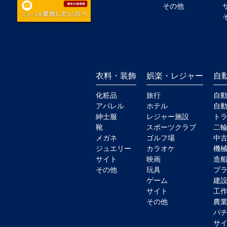
その他
衣料・装飾
娯楽・レジャー
自
化粧品
旅行
自
アパレル
ホテル
自
紳士服
レジャー施設
ト
靴
スポーツクラブ
二
メガネ
ゴルフ場
中
ジュエリー
カラオケ
機
サイト
映画
造
その他
玩具
プ
ゲーム
建
サイト
工
その他
農
パ
サ