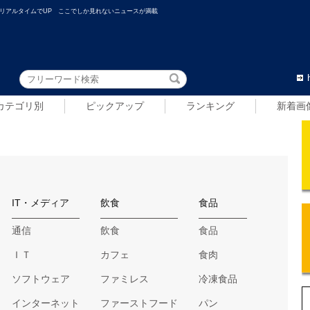
リアルタイムでUP ここでしか見れないニュースが満載
カテゴリ別
ピックアップ
ランキング
新着画
IT・メディア
飲食
食品
通信
飲食
食品
ＩＴ
カフェ
食肉
ソフトウェア
ファミレス
冷凍食品
インターネット
ファーストフード
パン