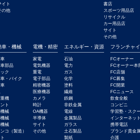
サイト
書店
その他
スポーツ用品店
リサイクル
カー用品店
サイト
その他
動車・機械
電機・精密
エネルギー・資源
フランチャ
動車
家電
石油
FCオーナー
動車部品
電気機器
電力
FCオーナー本
ラック
重電
ガス
FC店舗
輪車・バイク
電子部品
化学
FC募集
古車
精密機器
塗料
FC開業
械
医療機器
繊維
FCニュース
船重機
カメラ
鉄鋼
飲食全般
ラント
時計
非鉄金属
コンビニ
設機械
OA機器
電線
学習塾・スク
作機械
半導体
金属製品
インターネッ
業機械
サイト
ガラス
携帯電話
チンコ（製造）
その他
土石製品
ブランド貴金
イト
製紙
介護