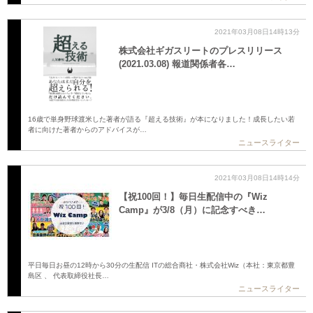
2021年03月08日14時13分
株式会社ギガスリートのプレスリリース
(2021.03.08) 報道関係者各…
16歳で単身野球渡米した著者が語る『超える技術』が本になりました！成長したい若
者に向けた著者からのアドバイスが…
ニュースライター
2021年03月08日14時14分
【祝100回！】毎日生配信中の『Wiz
Camp』が3/8（月）に記念すべき…
平日毎日お昼の12時から30分の生配信 ITの総合商社・株式会社Wiz（本社：東京都豊
島区 、 代表取締役社長…
ニュースライター