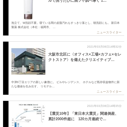
ルで洗うたびに潤ツヤ肌へ導く 1…
泡立て、W洗顔不要。寝ている間の皮脂汚れもすっきり落とし、朝洗顔にも。 新日本
製薬 株式会社（本社：福岡市、 …
ニュースライター
2021年03月08日14時32分
大阪市北区に〈オフィス×工場×カフェ×セレ
クトストア〉を備えたクリエイティブ…
中津6丁目エリアの新しい象徴に。 ビルやレジデンス、 ホテルなど既存収益物件に新
たな価値を生み出す、 リモデル…
ニュースライター
2021年03月08日14時35分
【震災10年】「東日本大震災」関連倒産、
累計2000件超に 120カ月連続で…