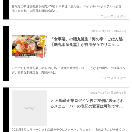
春限定の料理長御膳を発売／5階 日本料理「源氏香」 ロイヤルパークホテル（所在
地：東京都中央区日本橋蛎殻町2-…
ニュースライター
2021年03月04日19時42分
「食事処」の磯丸誕生!! 海の幸・ごはん処
【磯丸水産食堂】が自由が丘でリニュ…
いつでもお食事を楽しめる めし処 『磯丸水産食堂』は、「うなぎの岡島」の肉厚うな
ぎ、新鮮な刺身定食、海鮮丼をは…
ニュースライター
2021年03月04日19時55分
＞ 不動産企業ログイン後に左側に表示され
るメニューバーの表記の変更は可能です…
noimage
2021年3月よりマーケット店舗を中心にスタートいたします。 食のよろこびを多くの