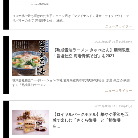
コロナ禍で最も選ばれた大手チェーン店は「マクドナルド」外食・テイクアウト・デ
リバリーの全てで利用率１位。 株式…
ニュースライター
2021年03月04日19時39分
【熟成醤油ラーメン きゃべとん】期間限定
「旨塩仕立 海老青菜そば」を2021…
株式会社物語コーポレーション(本社:愛知県豊橋市/代表取締役社長: 加藤 央之)が展開
する『熟成醤油ラーメン …
ニュースライター
2021年03月04日19時41分
【ロイヤルパークホテル】華やぐ季節を五
感で楽しむ「さくら御膳」と「筍御膳」
を…