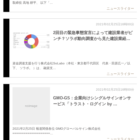
取締役 高地 耕平、 以下「…
ニュースライター
2021年02月25日16時00分
2回目の緊急事態宣言によって建設業者がピ
ンチ？ソラボ動向調査から見た建設業経…
資金調達支援を行う株式会社SoLabo（本社・東京都千代田区 代表・田原広一／以
下、 ソラボ。 ）は、 融資支…
ニュースライター
2021年02月25日16時00分
GMO-GS：企業向けシングルサインオンサ
ービス「トラスト・ログイン by …
noimage
2021年2月25日 報道関係各位 GMOグローバルサイン株式会社
====================…
ニュースライター