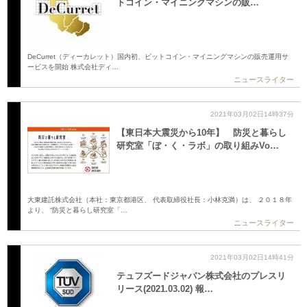
トコイン・マイニングマシンの販…
DeCurret（ディーカレット）国内初、ビットコイン・マイニングマシンの販売運用サ
ービスを開始 株式会社ディ…
ニュースライター
2021年03月02日14時37分
【東日本大震災から10年】 防災と暮らし
研究室「ぼ・く・ラボ」の取り組みVo…
大東建託株式会社（本社：東京都港区、 代表取締役社長：小林克満）は、 ２０１８年
より、 “防災と暮らし研究室「…
ニュースライター
2021年03月02日14時41分
テュフズードジャパン株式会社のプレスリ
リース(2021.03.02) 報…