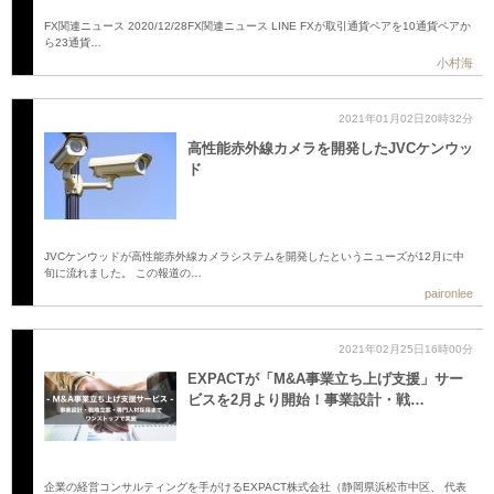
FX関連ニュース 2020/12/28FX関連ニュース LINE FXが取引通貨ペアを10通貨ペアか
ら23通貨…
小村海
2021年01月02日20時32分
高性能赤外線カメラを開発したJVCケンウッ
ド
JVCケンウッドが高性能赤外線カメラシステムを開発したというニューズが12月に中
旬に流れました。 この報道の…
paironlee
2021年02月25日16時00分
EXPACTが「M&A事業立ち上げ支援」サー
ビスを2月より開始！事業設計・戦…
企業の経営コンサルティングを手がけるEXPACT株式会社（静岡県浜松市中区、 代表