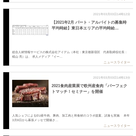
2021年03月03日14時12分
【2021年2月 パート・アルバイトの募集時
平均時給】東日本エリアの平均時給…
総合人材情報サービスの株式会社アイデム（本社：東京都新宿区 代表取締役社長：
椛山 亮）は、 求人メディア『イー…
ニュースライター
2021年03月03日14時13分
2021食肉産業展で欧州産食肉「パーフェク
トマッチ！セミナー」を開催
人気シェフによるEU産牛肉、豚肉、加工肉と和食材のコラボ提案、試食も実施 本年
3月9日から幕張メッセで開催さ…
ニュースライター