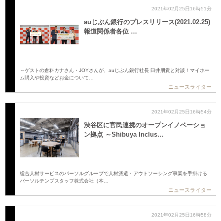
2021年02月25日16時51分
auじぶん銀行のプレスリリース(2021.02.25)
報道関係者各位 …
～ゲストの倉科カナさん・JOYさんが、auじぶん銀行社長 臼井朋貴と対談！マイホー
ム購入や投資などお金について…
ニュースライター
2021年02月25日16時54分
渋谷区に官民連携のオープンイノベーショ
ン拠点 ～Shibuya Inclus…
総合人材サービスのパーソルグループで人材派遣・アウトソーシング事業を手掛ける
パーソルテンプスタッフ株式会社（本…
ニュースライター
2021年02月25日16時58分