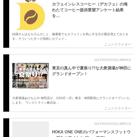
カフェインレスコーヒー（デカフェ）の淹
れたてコーヒー提供要望アンケート結果
を…
妊婦さんはもちろんのこと、健康面でもカフェインを気にする方が最近増えておりま
す。そういった方々が気軽にカフェイ…
ニュースライター
2021年03月03日14時48分
東京の真ん中で夏祭り!?な大衆酒場が神田に
グランドオープン！
大衆酒場あげもんや 神田店が、3月8日（月）東京・神田駅前にグランドオープンいた
します。 ワンズトライン株式会…
ニュースライター
2021年03月03日14時51分
HOKA ONE ONEのパフォーマンスフットウ