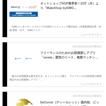
ネットショップASP業界初！2/25（木）よ
り「MakeShop byGMO…
GMOインターネットグループのGMOメイクショップ株式会社（代表取締役社長：向
畑 憲良 以下、 GMOメイク…
ニュースライター
2021年02月25日17時02分
フリーランスのためのお部屋探しアプリ
「smeta」運営のリース、複業マッチン…
「個人の信用価値を最大化する」をミッションに掲げ、 フリーランス(*1)特化型の家賃
保証付きお部屋探しアプリ「…
ニュースライター
2021年02月25日17時05分
DeCurret（ディーカレット）国内初、ビッ