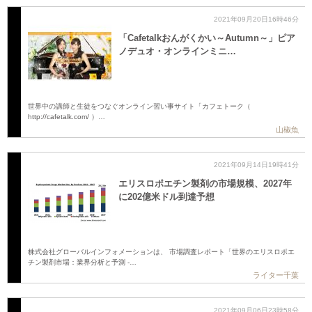
2021年09月20日16時46分
「Cafetalkおんがくかい～Autumn～」ピア
ノデュオ・オンラインミニ…
世界中の講師と生徒をつなぐオンライン習い事サイト「カフェトーク（
http://cafetalk.com/ ）…
山椒魚
2021年09月14日19時41分
エリスロポエチン製剤の市場規模、2027年
に202億米ドル到達予想
株式会社グローバルインフォメーションは、 市場調査レポート「世界のエリスロポエ
チン製剤市場：業界分析と予測 -…
ライター千葉
2021年09月06日23時58分