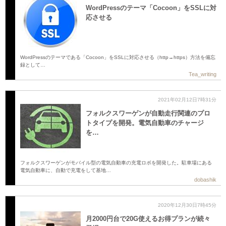
WordPressのテーマ「Cocoon」をSSLに対
応させる
WordPressのテーマである「Cocoon」をSSLに対応させる（http→https）方法を備忘
録として…
Tea_writing
2021年02月12日7時31分
フォルクスワーゲンが自動走行関連のプロ
トタイプを開発。電気自動車のチャージ
を…
フォルクスワーゲンがモバイル型の電気自動車の充電ロボを開発した。駐車場にある
電気自動車に、自動で充電をして基地…
dobashik
2020年12月30日7時45分
月2000円台で20G使えるお得プランが続々