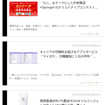
「カニ」をテーマにした中村商店
×Springin’のクリエイティブコンテスト…
優秀作品には「高級・松葉がに」ほか、 豪華プレゼントを贈呈！ 株式会社しくみデザ
イン（本社：福岡市博多区、…
ニュースライター
2021年03月08日14時23分
キャリアの可能性を拡げるアプリサービス
「マイポテ」 15職種別に１日の平均「…
～働く人々のリアルな今を「マイポテ」及びnote「マイポテ」公式アカウントで公開
中～ 転職サービス「doda」…
ニュースライター
2021年03月08日14時25分
美容液成分94.7%配合※1のオイルインジェ