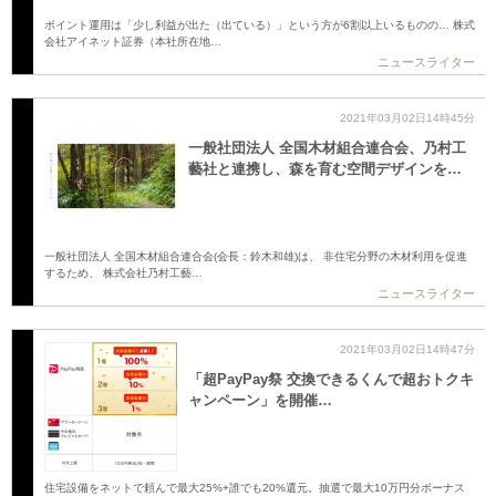
ポイント運用は「少し利益が出た（出ている）」という方が6割以上いるものの… 株式
会社アイネット証券（本社所在地…
ニュースライター
2021年03月02日14時45分
一般社団法人 全国木材組合連合会、乃村工
藝社と連携し、森を育む空間デザインを…
一般社団法人 全国木材組合連合会(会長：鈴木和雄)は、 非住宅分野の木材利用を促進
するため、 株式会社乃村工藝…
ニュースライター
2021年03月02日14時47分
「超PayPay祭 交換できるくんで超おトクキ
ャンペーン」を開催…
住宅設備をネットで頼んで最大25%+誰でも20%還元。抽選で最大10万円分ボーナス