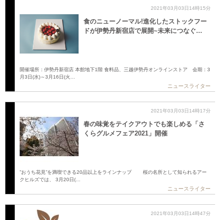
2021年03月03日14時15分
食のニューノーマル!進化したストックフー
ドが伊勢丹新宿店で展開~未来につなぐ…
開催場所：伊勢丹新宿店 本館地下1階 食料品、三越伊勢丹オンラインストア 会期：3
月3日(水)～3月16日(火…
ニュースライター
2021年03月03日14時17分
春の味覚をテイクアウトでも楽しめる「さ
くらグルメフェア2021」開催
”おうち花見”を満喫できる20品以上をラインナップ 桜の名所として知られるアー
クヒルズでは、 3月20日(…
ニュースライター
2021年03月03日14時47分