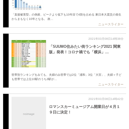
「直接被害型」の倒産、ピークより低下も10年目で4割を占める 東日本大震災の発生
からまもなく10年となる。 政…
ニュースライター
2021年03月08日14時38分
「SUUMO住みたい街ランキング2021 関東
版」発表！コロナ禍でも「横浜」…
世帯別ランキングをみても、夫婦のみ世帯では2位「浦和」3位「大宮」、夫婦＋子ど
も世帯では上位10駅のうち3駅が…
ニュースライター
2021年03月08日14時42分
ロマンスカーミュージアム開業日が４月１
９日に決定！
noimage