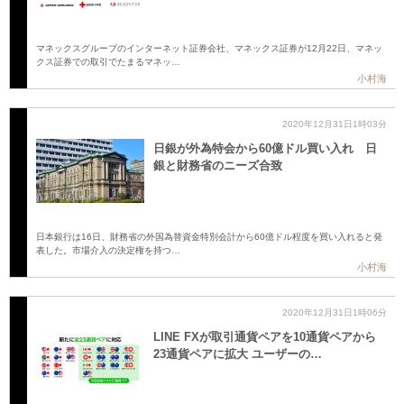
マネックスグループのインターネット証券会社、マネックス証券が12月22日、マネッ
クス証券での取引でたまるマネッ…
小村海
2020年12月31日1時03分
日銀が外為特会から60億ドル買い入れ 日
銀と財務省のニーズ合致
日本銀行は16日、財務省の外国為替資金特別会計から60億ドル程度を買い入れると発
表した。市場介入の決定権を持つ…
小村海
2020年12月31日1時06分
LINE FXが取引通貨ペアを10通貨ペアから
23通貨ペアに拡大 ユーザーの…