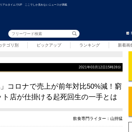
リアルタイムでUP ここでしか見れないニュースが満載
カテゴリ別
ピックアップ
ランキング
新着画
2021年03月12日15時28分
」コロナで売上が前年対比50%減！窮
ット店が仕掛ける起死回生の一手とは
飲食専門ライター：山持猛