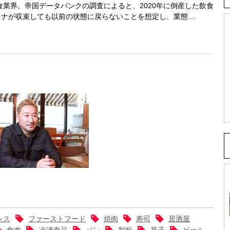
業界。帝国データバンクの調査によると、2020年に倒産した飲食
ロナが収束しても以前の状態に戻らないことを想定し、業態…
レス
ファーストフード
焼肉
寿司
居酒屋
食肉
冷凍食品
パン
製粉
菓子
ビール