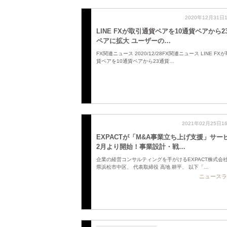
2020年12月31日
LINE FXが取引通貨ペアを10通貨ペアから2
ペアに拡大 ユーザーの…
FX関連ニュース 2020/12/28FX関連ニュース LINE FX
貨ペアを10通貨ペアから23通貨…
2021年02月25日1
EXPACTが「M&A事業立ち上げ支援」サー
2月より開始！事業設計・戦…
企業の経営コンサルティングを手がけるEXPACT株式会
県浜松市中区、 代表取締役 高地 耕平、 以下「…
ニュースラ