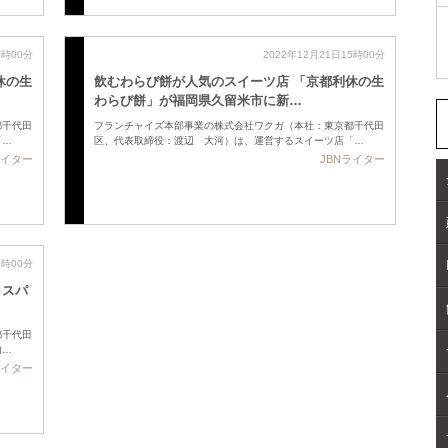
5時00分
2022年12月21日15時00分
休の生
飲むわらび餅が人気のスイーツ店 「京都利休の生
わらび餅」が福岡県久留米市に新…
都千代田
フランチャイズ本部事業の株式会社ワクガ（本社：東京都千代田
「…
区、代表取締役：渡辺 大河）は、運営するスイーツ店「…
ライター
JBNライター
5時00分
コスパ
都千代田
肉…
ライター