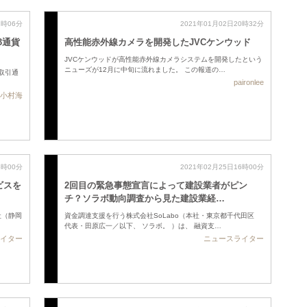
1時06分
2021年01月02日20時32分
3通貨
高性能赤外線カメラを開発したJVCケンウッド
JVCケンウッドが高性能赤外線カメラシステムを開発したという
ニューズが12月に中旬に流れました。 この報道の…
が取引通
paironlee
小村海
6時00分
2021年02月25日16時00分
ビスを
2回目の緊急事態宣言によって建設業者がピン
チ？ソラボ動向調査から見た建設業経…
社（静岡
資金調達支援を行う株式会社SoLabo（本社・東京都千代田区
代表・田原広一／以下、 ソラボ。 ）は、 融資支…
イター
ニュースライター