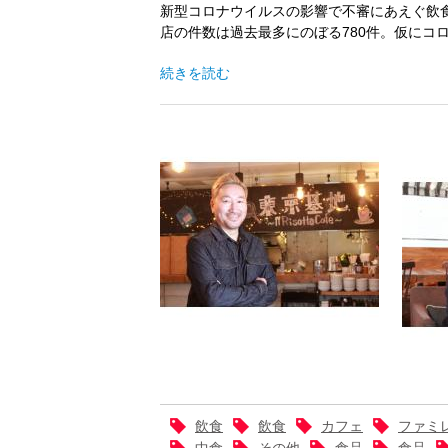
新型コロナウイルスの影響で不審にあえぐ飲食
店の件数は過去最多にのぼる780件。仮にコ
続きを読む
飲食
飲食
カフェ
ファミ
中食
その他
食品
食品