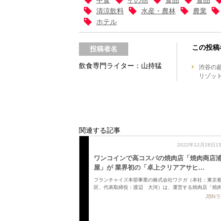
清涼飲料
水産・農林
農業
ホテル
この投稿
投稿者名
飲食専門ライター：山持猛
渋谷の
リゾッ
関連する記事
2022年12月28日1
ワンコインで高コスパの焼肉店「焼肉商店
屋」が 業界初の「卓上クリアアサヒ…
フランチャイズ本部事業の株式会社ワクガ（本社：東京
区、代表取締役：渡辺 大河）は、運営する焼肉店「焼
JBN