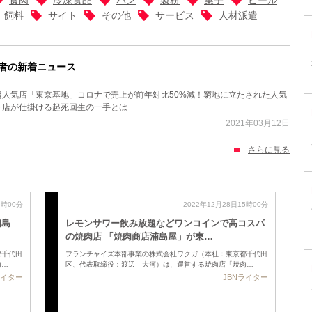
飼料
サイト
その他
サービス
人材派遣
者の新着ニュース
超人気店「東京基地」コロナで売上が前年対比50%減！窮地に立たされた人気
ト店が仕掛ける起死回生の一手とは
2021年03月12日
さらに見る
5時00分
2022年12月28日15時00分
浦島
レモンサワー飲み放題などワンコインで高コスパ
の焼肉店 「焼肉商店浦島屋」が東…
都千代田
フランチャイズ本部事業の株式会社ワクガ（本社：東京都千代田
肉…
区、代表取締役：渡辺 大河）は、運営する焼肉店「焼肉…
ライター
JBNライター