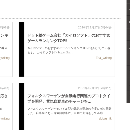
3時09分
2020年12月27日0時04分
ランキ
ドット絵ゲーム会社「カイロソフト」のおすすめ
ゲームランキングTOP5
ガの煉獄
カイロソフトのおすすめゲームランキングTOP5を紹介していき
ます。 カイロソフト▷ https://ka…
writing
Tea_writing
0時48分
2021年02月12日7時31分
対応さ
フォルクスワーゲンが自動走行関連のプロトタイ
プを開発。電気自動車のチャージを…
せる
フォルクスワーゲンがモバイル型の電気自動車の充電ロボを開発
した。駐車場にある電気自動車に、自動で充電をして基地…
writing
dobashik