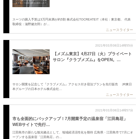
スーツの購入予算は3万円未満が約5割 株式会社TOCREATEIT（本社：東京都、 代表
取締役：滋野健次郎）が…
ニュースライター
2021年03月08日14時55分
【メズム東京】4月27日（火）プライベート
サロン『クラブメズム』をOPEN。…
サロン開業を記念して『クラブメズム』アクセス付き宿泊プランを先行販売 JR東日
本グループの日本ホテル株式会社…
ニュースライター
2021年03月08日14時57分
市も全面的にバックアップ！7月開業予定の温泉宿「江田島荘」
WEBサイトで先行…
江田島市の新たな観光拠点として、地域経済活性化を期待 広島県・江田島市で7月にオ
ープンする温泉宿「江田島荘」の…