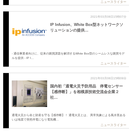
ニュースライター
2021年03月08日15時07分
IP Infusion、White Box型ネットワークソ
リューションの提供…
- 通信事業者向けに、従来の購買課題を解消するWhite Box型のシームレスな購買モデ
ルを提供 - IP I…
ニュースライター
2021年03月08日15時09分
国内初「通電火災予防用品 停電センサー
【感停断】」を相模原技術交流会企業２
社…
通電火災から命と財産を守る【感停断】！ 通電火災とは、 異常気象による風水害ある
いは地震で突然停電になり電気機…
ニュースライター