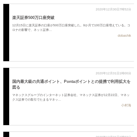
2020年12月30日7時52分
楽天証券500万口座突破
12月15日に楽天証券の口座が500万口座突破した。9か月で100万口座増えている。コ
ロナの影響で、ネット証券…
dobashik
2020年12月31日1時00分
国内最大級の共通ポイント、Pontaポイントとの提携で利用拡大を
図る
マネックスグループのインターネット証券会社、マネックス証券が12月22日、マネッ
クス証券での取引でたまるマネッ…
小村海