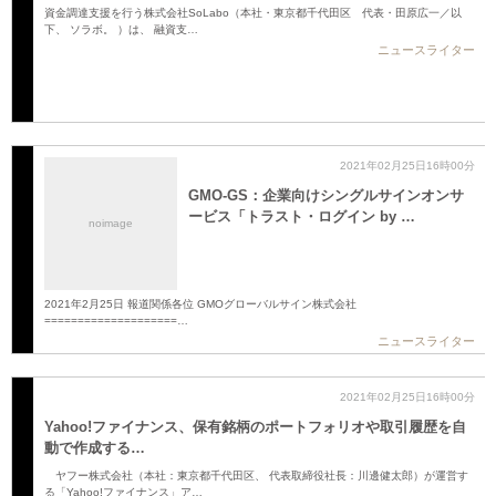
資金調達支援を行う株式会社SoLabo（本社・東京都千代田区 代表・田原広一／以
下、 ソラボ。 ）は、 融資支…
ニュースライター
2021年02月25日16時00分
GMO-GS：企業向けシングルサインオンサ
ービス「トラスト・ログイン by …
noimage
2021年2月25日 報道関係各位 GMOグローバルサイン株式会社
====================…
ニュースライター
2021年02月25日16時00分
Yahoo!ファイナンス、保有銘柄のポートフォリオや取引履歴を自
動で作成する…
ヤフー株式会社（本社：東京都千代田区、 代表取締役社長：川邊健太郎）が運営す
る「Yahoo!ファイナンス」ア…