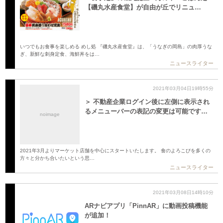
【磯丸水産食堂】が自由が丘でリニュ…
いつでもお食事を楽しめる めし処 『磯丸水産食堂』は、「うなぎの岡島」の肉厚うな
ぎ、新鮮な刺身定食、海鮮丼をは…
ニュースライター
2021年03月04日19時55分
＞ 不動産企業ログイン後に左側に表示され
るメニューバーの表記の変更は可能です…
noimage
2021年3月よりマーケット店舗を中心にスタートいたします。 食のよろこびを多くの
方々と分かち合いたいという思…
ニュースライター
2021年03月08日14時10分
ARナビアプリ「PinnAR」に動画投稿機能
が追加！