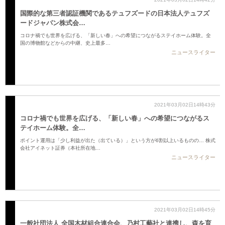
国際的な第三者認証機関であるテュフズードの日本法人テュフズ
ードジャパン株式会…
コロナ禍でも世界を広げる、「新しい春」への希望につながるステイホーム体験。全
国の博物館などからの中継、史上最多…
ニュースライター
2021年03月02日14時43分
コロナ禍でも世界を広げる、「新しい春」への希望につながるス
テイホーム体験。全…
ポイント運用は「少し利益が出た（出ている）」という方が6割以上いるものの… 株式
会社アイネット証券（本社所在地…
ニュースライター
2021年03月02日14時45分
一般社団法人 全国木材組合連合会、乃村工藝社と連携し、森を育