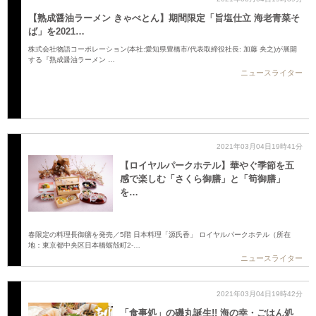
【熟成醤油ラーメン きゃべとん】期間限定「旨塩仕立 海老青菜そ
ば」を2021…
株式会社物語コーポレーション(本社:愛知県豊橋市/代表取締役社長: 加藤 央之)が展開
する『熟成醤油ラーメン …
ニュースライター
2021年03月04日19時41分
【ロイヤルパークホテル】華やぐ季節を五
感で楽しむ「さくら御膳」と「筍御膳」
を…
春限定の料理長御膳を発売／5階 日本料理「源氏香」 ロイヤルパークホテル（所在
地：東京都中央区日本橋蛎殻町2-…
ニュースライター
2021年03月04日19時42分
「食事処」の磯丸誕生!! 海の幸・ごはん処