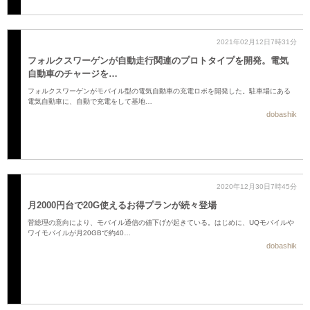
2021年02月12日7時31分
フォルクスワーゲンが自動走行関連のプロトタイプを開発。電気
自動車のチャージを…
フォルクスワーゲンがモバイル型の電気自動車の充電ロボを開発した。駐車場にある
電気自動車に、自動で充電をして基地…
dobashik
2020年12月30日7時45分
月2000円台で20G使えるお得プランが続々登場
菅総理の意向により、モバイル通信の値下げが起きている。はじめに、UQモバイルや
ワイモバイルが月20GBで約40…
dobashik