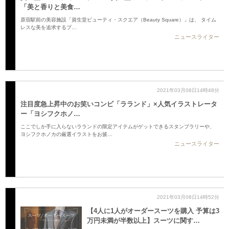
「美と香りと美食…
原宿駅前の美容施設「資生堂ビューティ・スクエア（Beauty Square）」は、 タイム
レスな美を追求するプ…
ニュースライター
2021年03月08日14時48分
注目度急上昇中のお笑いコンビ「ラランド」×人気イラストレータ
ー「ヨシフクホノ…
ここでしか手に入らないラランドの限定アイテムがゲットできるスタンプラリーや、
ヨシフクホノカの厳選イラストをお披…
ニュースライター
2021年03月08日14時52分
【4人に1人がオーダースーツを購入 予算は3
万円未満が半数以上】スーツに関す…