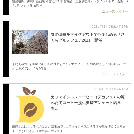
開催場所：伊勢丹新宿店 本館地下1階 食料品、三越伊勢丹オンラインストア 会期：3
月3日(水)～3月16日(火…
ニュースライター
2021年03月03日14時17分
春の味覚をテイクアウトでも楽しめる「さ
くらグルメフェア2021」開催
”おうち花見”を満喫できる20品以上をラインナップ 桜の名所として知られるアー
クヒルズでは、 3月20日(…
ニュースライター
2021年03月03日14時47分
カフェインレスコーヒー（デカフェ）の淹
れたてコーヒー提供要望アンケート結果
を…
妊婦さんはもちろんのこと、健康面でもカフェインを気にする方が最近増えておりま
す。そういった方々が気軽にカフェイ…