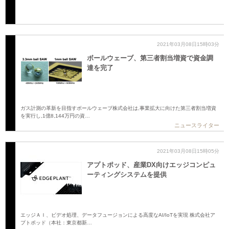
2021年03月08日15時03分
ボールウェーブ、第三者割当増資で資金調
達を完了
ガス計測の革新を目指すボールウェーブ株式会社は,事業拡大に向けた第三者割当増資
を実行し,1億8,144万円の資…
ニュースライター
2021年03月08日15時05分
アプトポッド、産業DX向けエッジコンピュ
ーティングシステムを提供
エッジＡＩ、ビデオ処理、データフュージョンによる高度なAI/IoTを実現 株式会社ア
プトポッド（本社：東京都新…