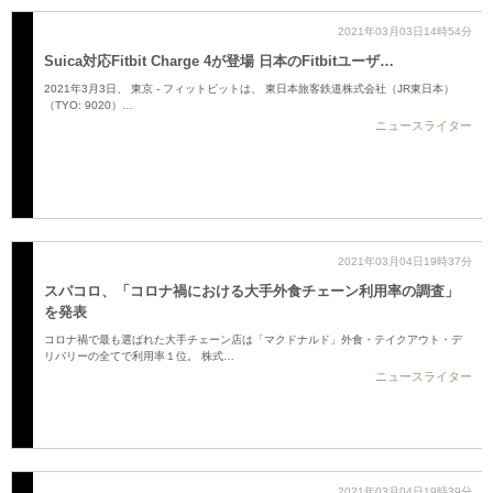
2021年03月03日14時54分
Suica対応Fitbit Charge 4が登場 日本のFitbitユーザ…
2021年3月3日、 東京 - フィットビットは、 東日本旅客鉄道株式会社（JR東日本）
（TYO: 9020）…
ニュースライター
2021年03月04日19時37分
スパコロ、「コロナ禍における大手外食チェーン利用率の調査」
を発表
コロナ禍で最も選ばれた大手チェーン店は「マクドナルド」外食・テイクアウト・デ
リバリーの全てで利用率１位。 株式…
ニュースライター
2021年03月04日19時39分