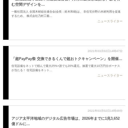
む空間デザインを…
一般社団法人 全国木材組合連合会(会長：鈴木和雄)は、 非住宅分野の木材利用を促進
するため、 株式会社乃村工藝…
ニュースライター
2021年03月02日14時47分
「超PayPay祭 交換できるくんで超おトクキャンペーン」を開催…
住宅設備をネットで頼んで最大25%+誰でも20%還元。抽選で最大10万円分ボーナス
が当たる！ 住宅設備をネット…
ニュースライター
2021年03月02日14時48分
アジア太平洋地域のデジタル広告市場は、2026年までに1兆3,652
億ドルに…