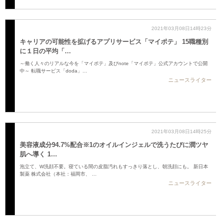
2021年03月08日14時23分
キャリアの可能性を拡げるアプリサービス「マイポテ」 15職種別
に１日の平均「…
～働く人々のリアルな今を「マイポテ」及びnote「マイポテ」公式アカウントで公開
中～ 転職サービス「doda」…
ニュースライター
2021年03月08日14時25分
美容液成分94.7%配合※1のオイルインジェルで洗うたびに潤ツヤ
肌へ導く 1…
泡立て、W洗顔不要。寝ている間の皮脂汚れもすっきり落とし、朝洗顔にも。 新日本
製薬 株式会社（本社：福岡市、 …
ニュースライター