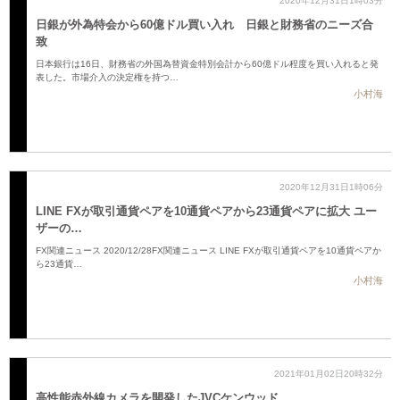
2020年12月31日1時03分
日銀が外為特会から60億ドル買い入れ 日銀と財務省のニーズ合
致
日本銀行は16日、財務省の外国為替資金特別会計から60億ドル程度を買い入れると発
表した。市場介入の決定権を持つ…
小村海
2020年12月31日1時06分
LINE FXが取引通貨ペアを10通貨ペアから23通貨ペアに拡大 ユー
ザーの…
FX関連ニュース 2020/12/28FX関連ニュース LINE FXが取引通貨ペアを10通貨ペアか
ら23通貨…
小村海
2021年01月02日20時32分
高性能赤外線カメラを開発したJVCケンウッド