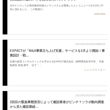
JVCケンウッドが高性能赤外線カメラシステムを開発したというニューズが12月に中
旬に流れました。 この報道の…
paironlee
2021年02月25日16時00分
EXPACTが「M&A事業立ち上げ支援」サービスを2月より開始！事
業設計・戦…
企業の経営コンサルティングを手がけるEXPACT株式会社（静岡県浜松市中区、 代表
取締役 高地 耕平、 以下「…
ニュースライター
2021年02月25日16時00分
2回目の緊急事態宣言によって建設業者がピンチ？ソラボ動向調査
から見た建設業経…