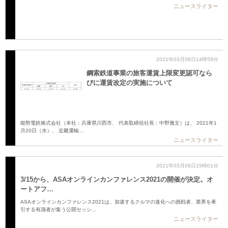
ニュースライター
2021年03月08日14時59分
鋼索鉄道事業の旅客運賃上限変更認可なら
びに運賃改定の実施について
能勢電鉄株式会社（本社：兵庫県川西市、 代表取締役社長：中野雅文）は、 2021年1
月20日（水）、 近畿運輸…
ニュースライター
2021年03月08日15時01分
3/15から、ASAオンラインカンファレンス2021の開催が決定。オ
ートアフ…
ASAオンラインカンファレンス2021は、加速するクルマの進化への挑戦者、業界を牽
引する有識者が集う公開セッシ…
ニュースライター