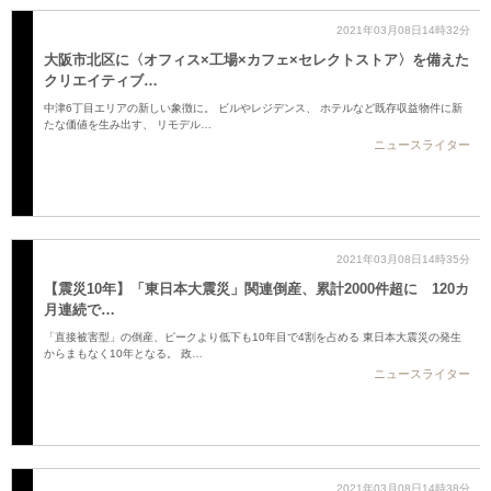
2021年03月08日14時32分
大阪市北区に〈オフィス×工場×カフェ×セレクトストア〉を備えた
クリエイティブ…
中津6丁目エリアの新しい象徴に。 ビルやレジデンス、 ホテルなど既存収益物件に新
たな価値を生み出す、 リモデル…
ニュースライター
2021年03月08日14時35分
【震災10年】「東日本大震災」関連倒産、累計2000件超に 120カ
月連続で…
「直接被害型」の倒産、ピークより低下も10年目で4割を占める 東日本大震災の発生
からまもなく10年となる。 政…
ニュースライター
2021年03月08日14時38分