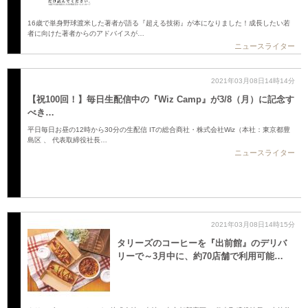
16歳で単身野球渡米した著者が語る『超える技術』が本になりました！成長したい若
者に向けた著者からのアドバイスが…
ニュースライター
2021年03月08日14時14分
【祝100回！】毎日生配信中の『Wiz Camp』が3/8（月）に記念す
べき…
平日毎日お昼の12時から30分の生配信 ITの総合商社・株式会社Wiz（本社：東京都豊
島区 、 代表取締役社長…
ニュースライター
2021年03月08日14時15分
タリーズのコーヒーを『出前館』のデリバ
リーで～3月中に、約70店舗で利用可能…