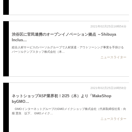
2021年02月25日16時54分
渋谷区に官民連携のオープンイノベーション拠点 ～Shibuya
Inclus…
総合人材サービスのパーソルグループで人材派遣・アウトソーシング事業を手掛ける
パーソルテンプスタッフ株式会社（本…
ニュースライター
2021年02月25日16時58分
ネットショップASP業界初！2/25（木）より「MakeShop
byGMO…
GMOインターネットグループのGMOメイクショップ株式会社（代表取締役社長：向
畑 憲良 以下、 GMOメイク…
ニュースライター