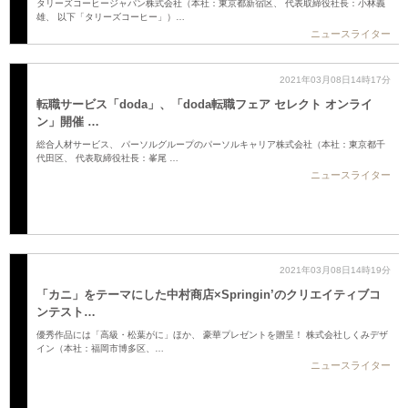
タリーズコーヒージャパン株式会社（本社：東京都新宿区、 代表取締役社長：小林義
雄、 以下「タリーズコーヒー」）…
ニュースライター
2021年03月08日14時17分
転職サービス「doda」、「doda転職フェア セレクト オンライ
ン」開催 …
総合人材サービス、 パーソルグループのパーソルキャリア株式会社（本社：東京都千
代田区、 代表取締役社長：峯尾 …
ニュースライター
2021年03月08日14時19分
「カニ」をテーマにした中村商店×Springin’のクリエイティブコ
ンテスト…
優秀作品には「高級・松葉がに」ほか、 豪華プレゼントを贈呈！ 株式会社しくみデザ
イン（本社：福岡市博多区、…
ニュースライター