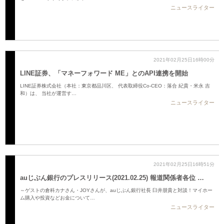
ニュースライター
2021年02月25日16時00分
LINE証券、「マネーフォワード ME」とのAPI連携を開始
LINE証券株式会社（本社：東京都品川区、 代表取締役Co-CEO：落合 紀貴・米永 吉
和）は、 当社が運営す…
ニュースライター
2021年02月25日16時51分
auじぶん銀行のプレスリリース(2021.02.25) 報道関係者各位 …
～ゲストの倉科カナさん・JOYさんが、auじぶん銀行社長 臼井朋貴と対談！マイホー
ム購入や投資などお金について…
ニュースライター