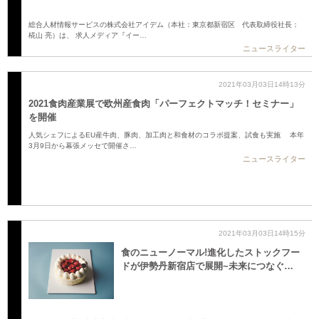
総合人材情報サービスの株式会社アイデム（本社：東京都新宿区 代表取締役社長：
椛山 亮）は、 求人メディア『イー…
ニュースライター
2021年03月03日14時13分
2021食肉産業展で欧州産食肉「パーフェクトマッチ！セミナー」
を開催
人気シェフによるEU産牛肉、豚肉、加工肉と和食材のコラボ提案、試食も実施 本年
3月9日から幕張メッセで開催さ…
ニュースライター
2021年03月03日14時15分
食のニューノーマル!進化したストックフー
ドが伊勢丹新宿店で展開~未来につなぐ…