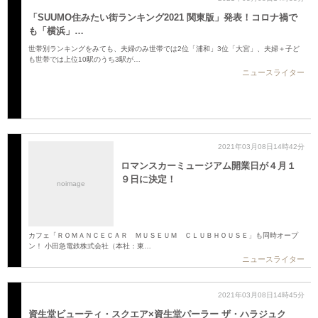
「SUUMO住みたい街ランキング2021 関東版」発表！コロナ禍で
も「横浜」…
世帯別ランキングをみても、夫婦のみ世帯では2位「浦和」3位「大宮」、夫婦＋子ど
も世帯では上位10駅のうち3駅が…
ニュースライター
2021年03月08日14時42分
ロマンスカーミュージアム開業日が４月１
９日に決定！
noimage
カフェ「ＲＯＭＡＮＣＥＣＡＲ ＭＵＳＥＵＭ ＣＬＵＢＨＯＵＳＥ」も同時オープ
ン！ 小田急電鉄株式会社（本社：東…
ニュースライター
2021年03月08日14時45分
資生堂ビューティ・スクエア×資生堂パーラー ザ・ハラジュク