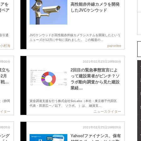
ペアを
高性能赤外線カメラを開発
貨ペア
したJVCケンウッド
が取引通
JVCケンウッドが高性能赤外線カメラシステムを開発したという
ニューズが12月に中旬に流れました。 この報道の…
小村海
paironlee
6時00分
2021年02月25日16時00分
業立ち
2回目の緊急事態宣言によ
2月
って建設業者がピンチ？ソ
・戦…
ラボ動向調査から見た建設
業経…
社（静岡
資金調達支援を行う株式会社SoLabo（本社・東京都千代田区
代表・田原広一／以下、 ソラボ。 ）は、 融資支…
イター
ニュースライター
6時00分
2021年02月25日16時00分
シング
Yahoo!ファイナンス、保有