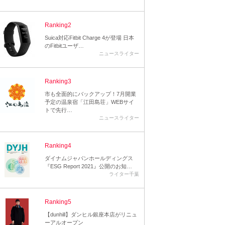
Ranking2
Suica対応Fitbit Charge 4が登場 日本
のFitbitユーザ…
ニュースライター
Ranking3
市も全面的にバックアップ！7月開業
予定の温泉宿「江田島荘」WEBサイ
トで先行…
ニュースライター
Ranking4
ダイナムジャパンホールディングス
『ESG Report 2021』公開のお知…
ライター千葉
Ranking5
【dunhill】ダンヒル銀座本店がリニュ
ーアルオープン