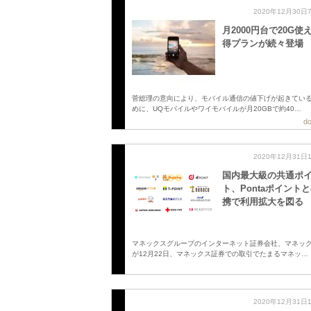
2020年12月30日
月2000円台で20G使
得プランが続々登場
菅総理の意向により、モバイル通信の値下げが起きてい
めに、UQモバイルやワイモバイルが月20GBで約40…
do
2020年12月31日
国内最大級の共通ポ
ト、Pontaポイント
携で利用拡大を図る
マネックスグループのインターネット証券会社、マネッ
が12月22日、マネックス証券での取引でたまるマネッ…
2020年12月31日