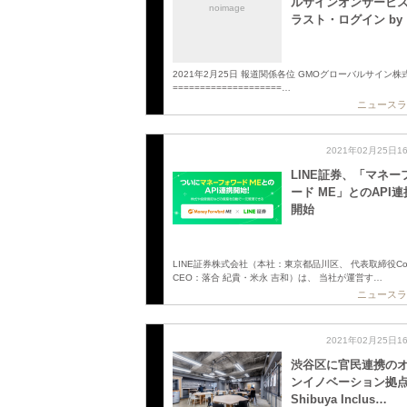
ルサインオンサービ
noimage
ラスト・ログイン by
2021年2月25日 報道関係各位 GMOグローバルサイン株
====================…
ニュースラ
2021年02月25日1
LINE証券、「マネー
ード ME」とのAPI
開始
LINE証券株式会社（本社：東京都品川区、 代表取締役Co
CEO：落合 紀貴・米永 吉和）は、 当社が運営す…
ニュースラ
2021年02月25日1
渋谷区に官民連携の
ンイノベーション拠点
Shibuya Inclus…