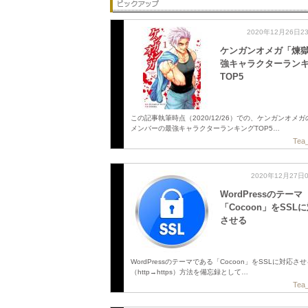
2020年12月26日2
ケンガンオメガ「煉
強キャラクターラン
TOP5
この記事執筆時点（2020/12/26）での、ケンガンオメ
メンバーの最強キャラクターランキングTOP5…
Tea_
2020年12月27日
WordPressのテーマ
「Cocoon」をSSL
させる
WordPressのテーマである「Cocoon」をSSLに対応さ
（http→https）方法を備忘録として…
Tea_