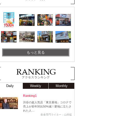
もっと見る
Daily
Weekly
Monthly
Ranking1
渋谷の超人気店「東京基地」コロナで
売上が前年対比50%減！窮地に立たさ
れた人…
飲食専門ライター：山持猛