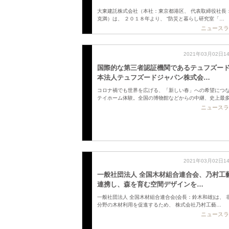
大東建託株式会社（本社：東京都港区、 代表取締役社長
克満）は、 ２０１８年より、 “防災と暮らし研究室「…
ニュースラ
2021年03月02日1
国際的な第三者認証機関であるテュフズー
本法人テュフズードジャパン株式会…
コロナ禍でも世界を広げる、「新しい春」への希望につ
テイホーム体験。全国の博物館などからの中継、史上最
ニュースラ
2021年03月02日1
一般社団法人 全国木材組合連合会、乃村工
連携し、森を育む空間デザインを…
一般社団法人 全国木材組合連合会(会長：鈴木和雄)は、 
分野の木材利用を促進するため、 株式会社乃村工藝…
ニュースラ