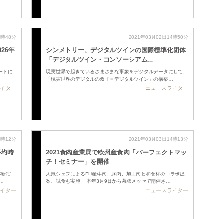
4時48分
2021年03月02日14時50分
26年
シンメトリー、デジタルツインの国際標準化団体
「デジタルツイン・コンソーシアム…
ポートに
現実世界で起きているさまざまな事象をデジタルデータにして、
「現実世界のデジタルの双子＝デジタルツイン」の構築…
イター
ニュースライター
4時12分
2021年03月03日14時13分
平均時
2021食肉産業展で欧州産食肉「パーフェクトマッ
チ！セミナー」を開催
都新宿
人気シェフによるEU産牛肉、豚肉、加工肉と和食材のコラボ提
…
案、試食も実施 本年3月9日から幕張メッセで開催さ…
イター
ニュースライター