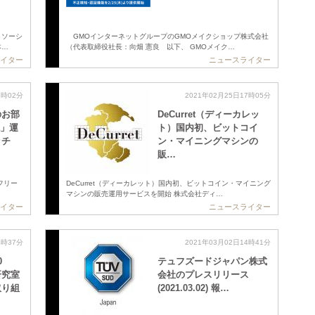
トソーシ
GMOインターネットグループのGMOメイクショップ株式会社
本…
（代表取締役社長：向畑 憲良 以下、 GMOメイク…
イター
ニュースライター
7時02分
2021年02月25日17時05分
のお部
DeCurret（ディーカレッ
a」運
ト）国内初、ビットコイ
ッチ
ン・マイニングマシンの
販…
フリー
DeCurret（ディーカレット）国内初、ビットコイン・マイニング
マシンの販売運用サービスを開始 株式会社ディ…
イター
ニュースライター
4時37分
2021年03月02日14時41分
0
テュフズードジャパン株式
研究室
会社のプレスリリース
取り組
(2021.03.02) 報…