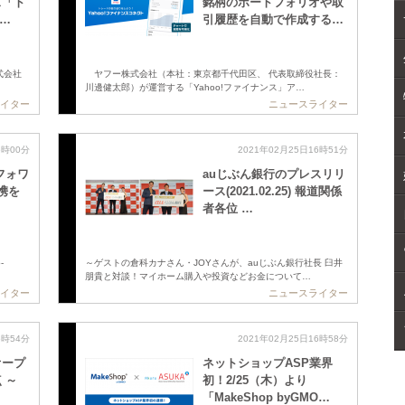
ス「ト
銘柄のポートフォリオや取
 …
引履歴を自動で作成する…
式会社
ヤフー株式会社（本社：東京都千代田区、 代表取締役社長：
川邊健太郎）が運営する「Yahoo!ファイナンス」ア…
イター
ニュースライター
6時00分
2021年02月25日16時51分
フォワ
auじぶん銀行のプレスリリ
連携を
ース(2021.02.25) 報道関係
者各位 …
-
～ゲストの倉科カナさん・JOYさんが、auじぶん銀行社長 臼井
朋貴と対談！マイホーム購入や投資などお金について…
イター
ニュースライター
6時54分
2021年02月25日16時58分
オープ
ネットショップASP業界
 ～
初！2/25（木）より
「MakeShop byGMO…