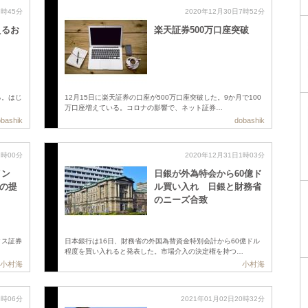
7時45分
2020年12月30日7時52分
えるお
楽天証券500万口座突破
る。はじ
12月15日に楽天証券の口座が500万口座突破した。9か月で100
万口座増えている。コロナの影響で、ネット証券…
bashik
dobashik
1時00分
2020年12月31日1時03分
イン
日銀が外為特会から60億ド
との提
ル買い入れ 日銀と財務省
のニーズ合致
クス証券
日本銀行は16日、財務省の外国為替資金特別会計から60億ドル
程度を買い入れると発表した。市場介入の決定権を持つ…
小村海
小村海
1時06分
2021年01月02日20時32分