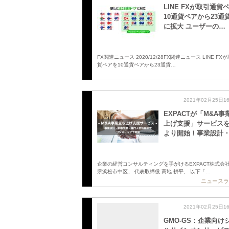
LINE FXが取引通貨
10通貨ペアから23通
に拡大 ユーザーの…
FX関連ニュース 2020/12/28FX関連ニュース LINE FX
貨ペアを10通貨ペアから23通貨…
2021年02月25日1
EXPACTが「M&A事
上げ支援」サービスを
より開始！事業設計
企業の経営コンサルティングを手がけるEXPACT株式会
県浜松市中区、 代表取締役 高地 耕平、 以下「…
ニュースラ
2021年02月25日1
GMO-GS：企業向け