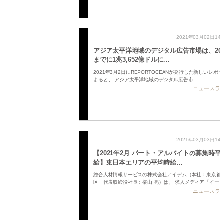
2021年03月02日1
アジア太平洋地域のデジタル広告市場は、20
までに1兆3,652億ドルに…
2021年3月2日にREPORTOCEANが発行した新しいレ
よると、 アジア太平洋地域のデジタル広告市…
ニュースラ
2021年03月03日1
【2021年2月 パート・アルバイトの募集時
給】東日本エリアの平均時給…
総合人材情報サービスの株式会社アイデム（本社：東京
区 代表取締役社長：椛山 亮）は、 求人メディア『イー
ニュースラ