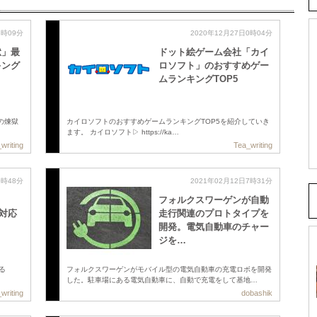
3時09分
2020年12月27日0時04分
獄」最
ドット絵ゲーム会社「カイ
キング
ロソフト」のおすすめゲー
ムランキングTOP5
ガの煉獄
カイロソフトのおすすめゲームランキングTOP5を紹介していき
ます。 カイロソフト▷ https://ka…
writing
Tea_writing
0時48分
2021年02月12日7時31分
フォルクスワーゲンが自動
に対応
走行関連のプロトタイプを
開発。電気自動車のチャー
ジを…
せる
フォルクスワーゲンがモバイル型の電気自動車の充電ロボを開発
した。駐車場にある電気自動車に、自動で充電をして基地…
writing
dobashik