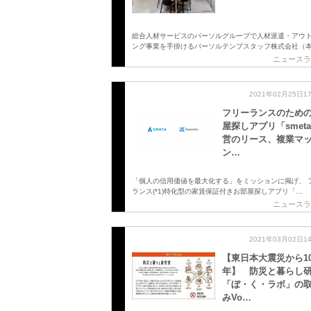
総合人材サービスのパーソルグループで人材派遣・アウ
ング事業を手掛けるパーソルテンプスタッフ株式会社（
ニュースラ
2021年02月25日1
フリーランスのため
屋探しアプリ「smet
営のリース、複業マ
ン…
「個人の信用価値を最大化する」をミッションに掲げ、 
ランス(*1)特化型の家賃保証付きお部屋探しアプリ「…
ニュースラ
2021年03月02日1
【東日本大震災から1
年】 防災と暮らし
「ぼ・く・ラボ」の
みVo…