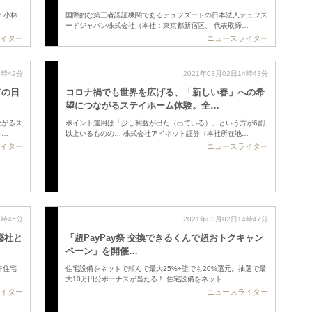
：小林
国際的な第三者認証機関であるテュフズードの日本法人テュフズ
ードジャパン株式会社（本社：東京都新宿区、 代表取締…
イター
ニュースライター
4時42分
2021年03月02日14時43分
ドの日
コロナ禍でも世界を広げる、「新しい春」への希
望につながるステイホーム体験。全…
ながるス
ポイント運用は「少し利益が出た（出ている）」という方が6割
多…
以上いるものの… 株式会社アイネット証券（本社所在地…
イター
ニュースライター
4時45分
2021年03月02日14時47分
藝社と
「超PayPay祭 交換できるくんで超おトクキャン
ペーン」を開催…
非住宅
住宅設備をネットで頼んで最大25%+誰でも20%還元。抽選で最
大10万円分ボーナスが当たる！ 住宅設備をネット…
イター
ニュースライター