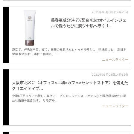
2021年03月08日14時25分
美容液成分94.7%配合※1のオイルインジェ
ルで洗うたびに潤ツヤ肌へ導く 1…
泡立て、W洗顔不要。寝ている間の皮脂汚れもすっきり落とし、朝洗顔にも。 新日本
製薬 株式会社（本社：福岡市、 …
ニュースライター
2021年03月08日14時32分
大阪市北区に〈オフィス×工場×カフェ×セレクトストア〉を備えた
クリエイティブ…
中津6丁目エリアの新しい象徴に。 ビルやレジデンス、 ホテルなど既存収益物件に新
たな価値を生み出す、 リモデル…
ニュースライター