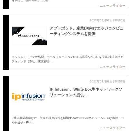
を実行し,1億8,144万円の資…
ニュースライター
2021年03月08日15時05分
アプトポッド、産業DX向けエッジコンピュ
ーティングシステムを提供
エッジＡＩ、ビデオ処理、データフュージョンによる高度なAI/IoTを実現 株式会社ア
プトポッド（本社：東京都新…
ニュースライター
2021年03月08日15時07分
IP Infusion、White Box型ネットワークソ
リューションの提供…
- 通信事業者向けに、従来の購買課題を解消するWhite Box型のシームレスな購買モデ
ルを提供 - IP I…
ニュースライター