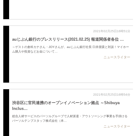
2021年02月25日16時51分
auじぶん銀行のプレスリリース(2021.02.25) 報道関係者各位 …
～ゲストの倉科カナさん・JOYさんが、auじぶん銀行社長 臼井朋貴と対談！マイホー
ム購入や投資などお金について…
ニュースライター
2021年02月25日16時54分
渋谷区に官民連携のオープンイノベーション拠点 ～Shibuya
Inclus…
総合人材サービスのパーソルグループで人材派遣・アウトソーシング事業を手掛ける
パーソルテンプスタッフ株式会社（本…
ニュースライター