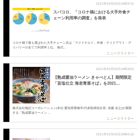
2021年03月04日19時37分
スパコロ、「コロナ禍における大手外食チ
ェーン利用率の調査」を発表
コロナ禍で最も選ばれた大手チェーン店は「マクドナルド」外食・テイクアウト・デ
リバリーの全てで利用率１位。 株式…
ニュースライター
2021年03月04日19時39分
【熟成醤油ラーメン きゃべとん】期間限定
「旨塩仕立 海老青菜そば」を2021…
株式会社物語コーポレーション(本社:愛知県豊橋市/代表取締役社長: 加藤 央之)が展開
する『熟成醤油ラーメン …
ニュースライター
2021年03月04日19時41分