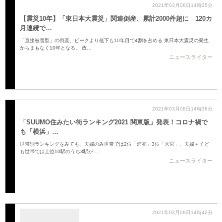
2021年03月08日14時35分
【震災10年】「東日本大震災」関連倒産、累計2000件超に 120カ
月連続で…
「直接被害型」の倒産、ピークより低下も10年目で4割を占める 東日本大震災の発生
からまもなく10年となる。 政…
ニュースライター
2021年03月08日14時38分
「SUUMO住みたい街ランキング2021 関東版」発表！コロナ禍で
も「横浜」…
世帯別ランキングをみても、夫婦のみ世帯では2位「浦和」3位「大宮」、夫婦＋子ど
も世帯では上位10駅のうち3駅が…
ニュースライター
2021年03月08日14時42分