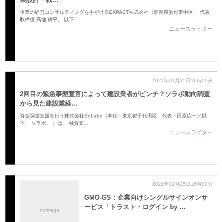
企業の経営コンサルティングを手がけるEXPACT株式会社（静岡県浜松市中区、 代表
取締役 高地 耕平、 以下「…
ニュースライター
2021年02月25日16時00分
2回目の緊急事態宣言によって建設業者がピンチ？ソラボ動向調査
から見た建設業経…
資金調達支援を行う株式会社SoLabo（本社・東京都千代田区 代表・田原広一／以
下、 ソラボ。 ）は、 融資支…
ニュースライター
2021年02月25日16時00分
GMO-GS：企業向けシングルサインオンサ
ービス「トラスト・ログイン by …
noimage