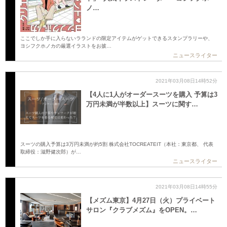
ノ…
ここでしか手に入らないラランドの限定アイテムがゲットできるスタンプラリーや、
ヨシフクホノカの厳選イラストをお披…
ニュースライター
2021年03月08日14時52分
【4人に1人がオーダースーツを購入 予算は3
万円未満が半数以上】スーツに関す…
スーツの購入予算は3万円未満が約5割 株式会社TOCREATEIT（本社：東京都、 代表
取締役：滋野健次郎）が…
ニュースライター
2021年03月08日14時55分
【メズム東京】4月27日（火）プライベート
サロン『クラブメズム』をOPEN。…