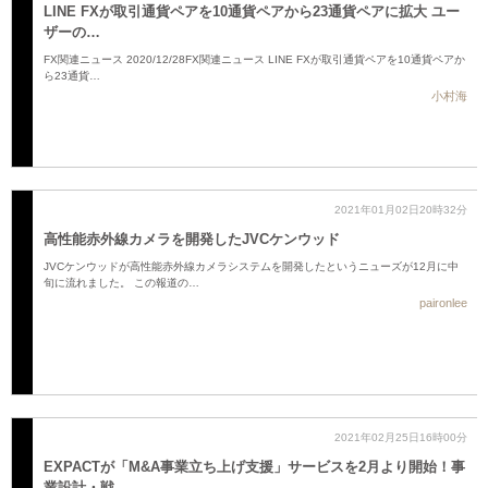
LINE FXが取引通貨ペアを10通貨ペアから23通貨ペアに拡大 ユー
ザーの…
FX関連ニュース 2020/12/28FX関連ニュース LINE FXが取引通貨ペアを10通貨ペアか
ら23通貨…
小村海
2021年01月02日20時32分
高性能赤外線カメラを開発したJVCケンウッド
JVCケンウッドが高性能赤外線カメラシステムを開発したというニューズが12月に中
旬に流れました。 この報道の…
paironlee
2021年02月25日16時00分
EXPACTが「M&A事業立ち上げ支援」サービスを2月より開始！事
業設計・戦…