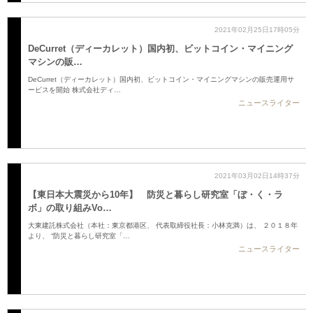
2021年02月25日17時05分
DeCurret（ディーカレット）国内初、ビットコイン・マイニング
マシンの販…
DeCurret（ディーカレット）国内初、ビットコイン・マイニングマシンの販売運用サ
ービスを開始 株式会社ディ…
ニュースライター
2021年03月02日14時37分
【東日本大震災から10年】 防災と暮らし研究室「ぼ・く・ラ
ボ」の取り組みVo…
大東建託株式会社（本社：東京都港区、 代表取締役社長：小林克満）は、 ２０１８年
より、 “防災と暮らし研究室「…
ニュースライター