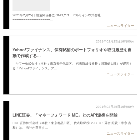
2021年2月25日 報道関係各位 GMOグローバルサイン株式会社
====================…
ニュースライター
2021年02月25日16時00分
Yahoo!ファイナンス、保有銘柄のポートフォリオや取引履歴を自
動で作成する…
ヤフー株式会社（本社：東京都千代田区、 代表取締役社長：川邊健太郎）が運営す
る「Yahoo!ファイナンス」ア…
ニュースライター
2021年02月25日16時00分
LINE証券、「マネーフォワード ME」とのAPI連携を開始
LINE証券株式会社（本社：東京都品川区、 代表取締役Co-CEO：落合 紀貴・米永 吉
和）は、 当社が運営す…
ニュースライター