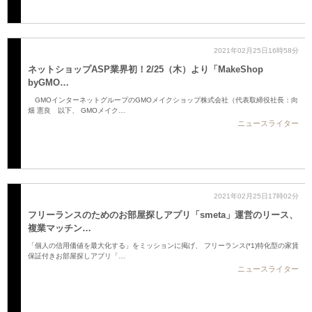
2021年02月25日16時58分
ネットショップASP業界初！2/25（木）より「MakeShop
byGMO…
GMOインターネットグループのGMOメイクショップ株式会社（代表取締役社長：向
畑 憲良 以下、 GMOメイク…
ニュースライター
2021年02月25日17時02分
フリーランスのためのお部屋探しアプリ「smeta」運営のリース、
複業マッチン…
「個人の信用価値を最大化する」をミッションに掲げ、 フリーランス(*1)特化型の家賃
保証付きお部屋探しアプリ「…
ニュースライター