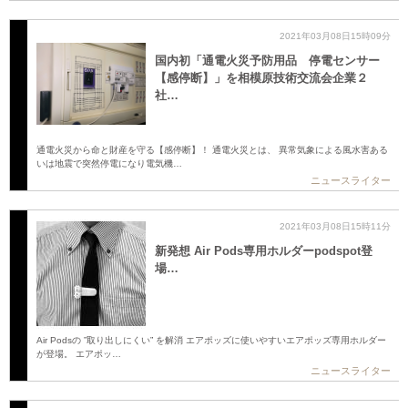
2021年03月08日15時09分
国内初「通電火災予防用品 停電センサー
【感停断】」を相模原技術交流会企業２
社…
通電火災から命と財産を守る【感停断】！ 通電火災とは、 異常気象による風水害ある
いは地震で突然停電になり電気機…
ニュースライター
2021年03月08日15時11分
新発想 Air Pods専用ホルダーpodspot登
場…
Air Podsの ”取り出しにくい” を解消 エアポッズに使いやすいエアポッズ専用ホルダー
が登場。 エアポッ…
ニュースライター