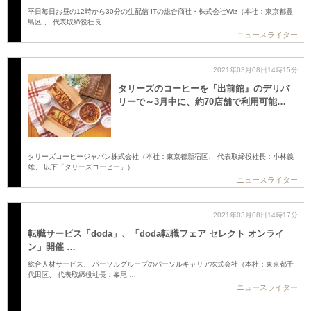
平日毎日お昼の12時から30分の生配信 ITの総合商社・株式会社Wiz（本社：東京都豊
島区 、 代表取締役社長…
ニュースライター
2021年03月08日14時15分
タリーズのコーヒーを『出前館』のデリバ
リーで～3月中に、約70店舗で利用可能…
タリーズコーヒージャパン株式会社（本社：東京都新宿区、 代表取締役社長：小林義
雄、 以下「タリーズコーヒー」）…
ニュースライター
2021年03月08日14時17分
転職サービス「doda」、「doda転職フェア セレクト オンライ
ン」開催 …
総合人材サービス、 パーソルグループのパーソルキャリア株式会社（本社：東京都千
代田区、 代表取締役社長：峯尾 …
ニュースライター