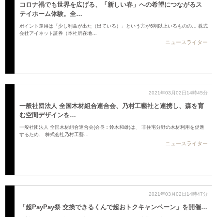
コロナ禍でも世界を広げる、「新しい春」への希望につながるス
テイホーム体験。全…
ポイント運用は「少し利益が出た（出ている）」という方が6割以上いるものの… 株式
会社アイネット証券（本社所在地…
ニュースライター
2021年03月02日14時45分
一般社団法人 全国木材組合連合会、乃村工藝社と連携し、森を育
む空間デザインを…
一般社団法人 全国木材組合連合会(会長：鈴木和雄)は、 非住宅分野の木材利用を促進
するため、 株式会社乃村工藝…
ニュースライター
2021年03月02日14時47分
「超PayPay祭 交換できるくんで超おトクキャンペーン」を開催…