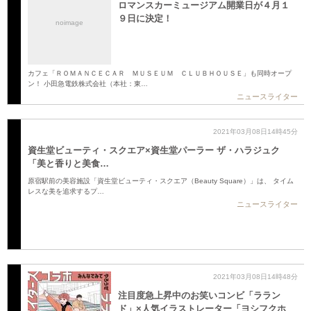
ロマンスカーミュージアム開業日が４月１
９日に決定！
noimage
カフェ「ＲＯＭＡＮＣＥＣＡＲ ＭＵＳＥＵＭ ＣＬＵＢＨＯＵＳＥ」も同時オープ
ン！ 小田急電鉄株式会社（本社：東…
ニュースライター
2021年03月08日14時45分
資生堂ビューティ・スクエア×資生堂パーラー ザ・ハラジュク
「美と香りと美食…
原宿駅前の美容施設「資生堂ビューティ・スクエア（Beauty Square）」は、 タイム
レスな美を追求するプ…
ニュースライター
2021年03月08日14時48分
注目度急上昇中のお笑いコンビ「ララン
ド」×人気イラストレーター「ヨシフクホ