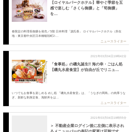
【ロイヤルパークホテル】華やぐ季節を五
感で楽しむ「さくら御膳」と「筍御膳」
を…
春限定の料理長御膳を発売／5階 日本料理「源氏香」 ロイヤルパークホテル（所在
地：東京都中央区日本橋蛎殻町2-…
ニュースライター
2021年03月04日19時42分
「食事処」の磯丸誕生!! 海の幸・ごはん処
【磯丸水産食堂】が自由が丘でリニュ…
いつでもお食事を楽しめる めし処 『磯丸水産食堂』は、「うなぎの岡島」の肉厚うな
ぎ、新鮮な刺身定食、海鮮丼をは…
ニュースライター
2021年03月04日19時55分
＞ 不動産企業ログイン後に左側に表示され
るメニューバーの表記の変更は可能です…