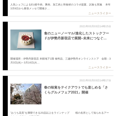
人気シェフによるEU産牛肉、豚肉、加工肉と和食材のコラボ提案、試食も実施 本年
3月9日から幕張メッセで開催さ…
ニュースライター
2021年03月03日14時15分
食のニューノーマル!進化したストックフー
ドが伊勢丹新宿店で展開~未来につなぐ…
開催場所：伊勢丹新宿店 本館地下1階 食料品、三越伊勢丹オンラインストア 会期：3
月3日(水)～3月16日(火…
ニュースライター
2021年03月03日14時17分
春の味覚をテイクアウトでも楽しめる「さ
くらグルメフェア2021」開催
”おうち花見”を満喫できる20品以上をラインナップ 桜の名所として知られるアー