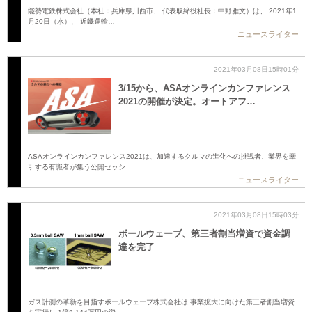
能勢電鉄株式会社（本社：兵庫県川西市、 代表取締役社長：中野雅文）は、 2021年1
月20日（水）、 近畿運輸…
ニュースライター
2021年03月08日15時01分
3/15から、ASAオンラインカンファレンス
2021の開催が決定。オートアフ…
ASAオンラインカンファレンス2021は、加速するクルマの進化への挑戦者、業界を牽
引する有識者が集う公開セッシ…
ニュースライター
2021年03月08日15時03分
ボールウェーブ、第三者割当増資で資金調
達を完了
ガス計測の革新を目指すボールウェーブ株式会社は,事業拡大に向けた第三者割当増資