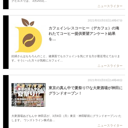
クヒルズでは、 3月20日(…
ニュースライター
2021年03月03日14時47分
カフェインレスコーヒー（デカフェ）の淹
れたてコーヒー提供要望アンケート結果
を…
妊婦さんはもちろんのこと、健康面でもカフェインを気にする方が最近増えておりま
す。そういった方々が気軽にカフェイ…
ニュースライター
2021年03月03日14時48分
東京の真ん中で夏祭り!?な大衆酒場が神田に
グランドオープン！
大衆酒場あげもんや 神田店が、3月8日（月）東京・神田駅前にグランドオープンいた
します。 ワンズトライン株式会…
ニュースライター