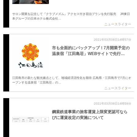
サロン開業を記念して『クラブメズム』アクセス付き宿泊プランを先行販売 JR東日
本グループの日本ホテル株式会社…
ニュースライター
2021年03月08日14時57分
市も全面的にバックアップ！7月開業予定の
温泉宿「江田島荘」WEBサイトで先行…
江田島市の新たな観光拠点として、地域経済活性化を期待 広島県・江田島市で7月にオ
ープンする温泉宿「江田島荘」の…
ニュースライター
2021年03月08日14時59分
鋼索鉄道事業の旅客運賃上限変更認可なら
びに運賃改定の実施について