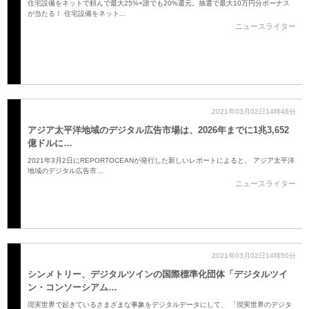
住宅設備をネットで頼んで最大25%+誰でも20%還元。抽選で最大10万円分ボーナス
が当たる！ 住宅設備をネット…
ニュースライター
2021年03月02日14時48分
アジア太平洋地域のデジタル広告市場は、2026年までに1兆3,652
億ドルに…
2021年3月2日にREPORTOCEANが発行した新しいレポートによると、 アジア太平洋
地域のデジタル広告市…
ニュースライター
2021年03月02日14時50分
シンメトリー、デジタルツインの国際標準化団体「デジタルツイ
ン・コンソーシアム…
現実世界で起きているさまざまな事象をデジタルデータにして、 「現実世界のデジタ