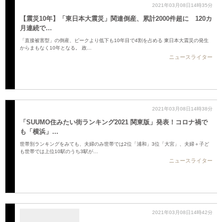
2021年03月08日14時35分
【震災10年】「東日本大震災」関連倒産、累計2000件超に 120カ
月連続で…
「直接被害型」の倒産、ピークより低下も10年目で4割を占める 東日本大震災の発生
からまもなく10年となる。 政…
ニュースライター
2021年03月08日14時38分
「SUUMO住みたい街ランキング2021 関東版」発表！コロナ禍で
も「横浜」…
世帯別ランキングをみても、夫婦のみ世帯では2位「浦和」3位「大宮」、夫婦＋子ど
も世帯では上位10駅のうち3駅が…
ニュースライター
2021年03月08日14時42分