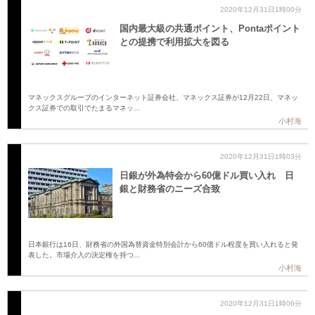
2020年12月31日1時00分
国内最大級の共通ポイント、Pontaポイント
との提携で利用拡大を図る
マネックスグループのインターネット証券会社、マネックス証券が12月22日、マネッ
クス証券での取引でたまるマネッ…
小村海
2020年12月31日1時03分
日銀が外為特会から60億ドル買い入れ 日
銀と財務省のニーズ合致
日本銀行は16日、財務省の外国為替資金特別会計から60億ドル程度を買い入れると発
表した。市場介入の決定権を持つ…
小村海
2020年12月31日1時06分