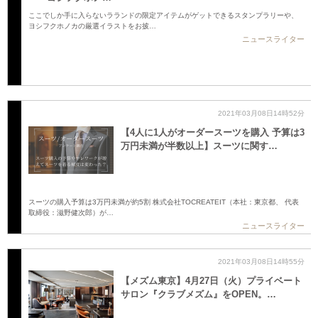
ここでしか手に入らないラランドの限定アイテムがゲットできるスタンプラリーや、
ヨシフクホノカの厳選イラストをお披…
ニュースライター
2021年03月08日14時52分
【4人に1人がオーダースーツを購入 予算は3
万円未満が半数以上】スーツに関す…
スーツの購入予算は3万円未満が約5割 株式会社TOCREATEIT（本社：東京都、 代表
取締役：滋野健次郎）が…
ニュースライター
2021年03月08日14時55分
【メズム東京】4月27日（火）プライベート
サロン『クラブメズム』をOPEN。…