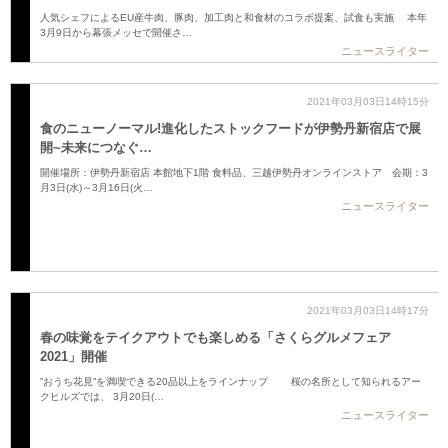
人気シェフによるEU産牛肉、豚肉、加工肉と和食材のコラボ提案、試食も実施 本年
3月9日から幕張メッセで開催さ…
ニュースライター
2021年03月03日14時15分
食のニューノーマル!進化したストックフードが伊勢丹新宿店で展
開~未来につなぐ…
開催場所：伊勢丹新宿店 本館地下1階 食料品、三越伊勢丹オンラインストア 会期：3
月3日(水)～3月16日(火…
ニュースライター
2021年03月03日14時17分
春の味覚をテイクアウトでも楽しめる「さくらグルメフェア
2021」開催
”おうち花見”を満喫できる20品以上をラインナップ 桜の名所として知られるアー
クヒルズでは、 3月20日(…
ニュースライター