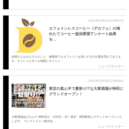
2021年03月03日14時47分
カフェインレスコーヒー（デカフェ）の淹
れたてコーヒー提供要望アンケート結果
を…
妊婦さんはもちろんのこと、健康面でもカフェインを気にする方が最近増えておりま
す。そういった方々が気軽にカフェイ…
ニュースライター
2021年03月03日14時48分
東京の真ん中で夏祭り!?な大衆酒場が神田に
グランドオープン！
大衆酒場あげもんや 神田店が、3月8日（月）東京・神田駅前にグランドオープンいた
します。 ワンズトライン株式会…
ニュースライター