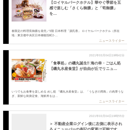
【ロイヤルパークホテル】華やぐ季節を五
感で楽しむ「さくら御膳」と「筍御膳」
を…
春限定の料理長御膳を発売／5階 日本料理「源氏香」 ロイヤルパークホテル（所在
地：東京都中央区日本橋蛎殻町2-…
ニュースライター
2021年03月04日19時42分
「食事処」の磯丸誕生!! 海の幸・ごはん処
【磯丸水産食堂】が自由が丘でリニュ…
いつでもお食事を楽しめる めし処 『磯丸水産食堂』は、「うなぎの岡島」の肉厚うな
ぎ、新鮮な刺身定食、海鮮丼をは…
ニュースライター
2021年03月04日19時55分
＞ 不動産企業ログイン後に左側に表示され
るメニューバーの表記の変更は可能です…