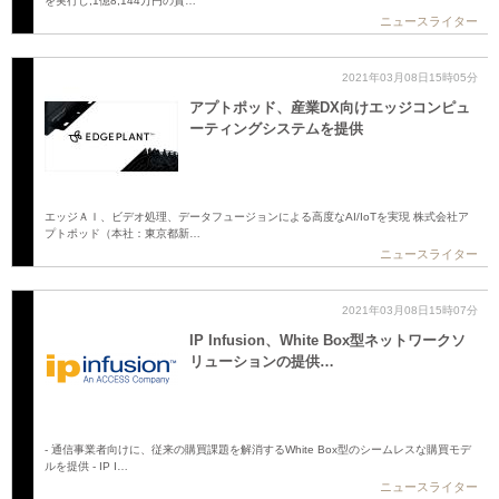
を実行し,1億8,144万円の資…
ニュースライター
2021年03月08日15時05分
アプトポッド、産業DX向けエッジコンピュ
ーティングシステムを提供
エッジＡＩ、ビデオ処理、データフュージョンによる高度なAI/IoTを実現 株式会社ア
プトポッド（本社：東京都新…
ニュースライター
2021年03月08日15時07分
IP Infusion、White Box型ネットワークソ
リューションの提供…
- 通信事業者向けに、従来の購買課題を解消するWhite Box型のシームレスな購買モデ
ルを提供 - IP I…
ニュースライター