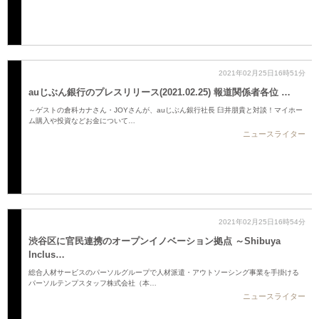
2021年02月25日16時51分
auじぶん銀行のプレスリリース(2021.02.25) 報道関係者各位 …
～ゲストの倉科カナさん・JOYさんが、auじぶん銀行社長 臼井朋貴と対談！マイホー
ム購入や投資などお金について…
ニュースライター
2021年02月25日16時54分
渋谷区に官民連携のオープンイノベーション拠点 ～Shibuya
Inclus…
総合人材サービスのパーソルグループで人材派遣・アウトソーシング事業を手掛ける
パーソルテンプスタッフ株式会社（本…
ニュースライター