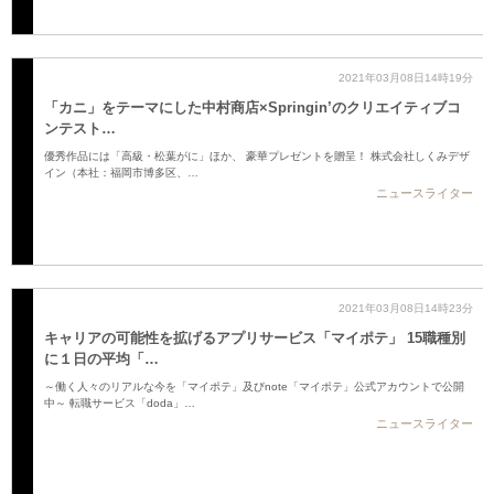
2021年03月08日14時19分
「カニ」をテーマにした中村商店×Springin’のクリエイティブコ
ンテスト…
優秀作品には「高級・松葉がに」ほか、 豪華プレゼントを贈呈！ 株式会社しくみデザ
イン（本社：福岡市博多区、…
ニュースライター
2021年03月08日14時23分
キャリアの可能性を拡げるアプリサービス「マイポテ」 15職種別
に１日の平均「…
～働く人々のリアルな今を「マイポテ」及びnote「マイポテ」公式アカウントで公開
中～ 転職サービス「doda」…
ニュースライター