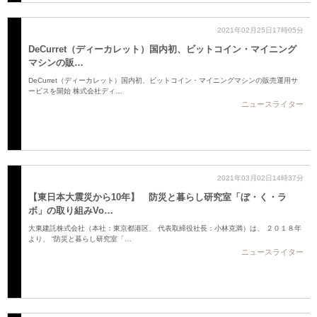
2021年02月25日17時05分
DeCurret（ディーカレット）国内初、ビットコイン・マイニング
マシンの販…
DeCurret（ディーカレット）国内初、ビットコイン・マイニングマシンの販売運用サ
ービスを開始 株式会社ディ…
ニュースライター
2021年03月02日14時37分
【東日本大震災から10年】 防災と暮らし研究室「ぼ・く・ラ
ボ」の取り組みVo…
大東建託株式会社（本社：東京都港区、 代表取締役社長：小林克満）は、 ２０１８年
より、 “防災と暮らし研究室「…
ニュースライター