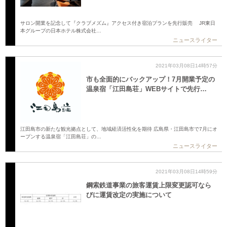
サロン開業を記念して『クラブメズム』アクセス付き宿泊プランを先行販売 JR東日
本グループの日本ホテル株式会社…
ニュースライター
2021年03月08日14時57分
市も全面的にバックアップ！7月開業予定の
温泉宿「江田島荘」WEBサイトで先行…
江田島市の新たな観光拠点として、地域経済活性化を期待 広島県・江田島市で7月にオ
ープンする温泉宿「江田島荘」の…
ニュースライター
2021年03月08日14時59分
鋼索鉄道事業の旅客運賃上限変更認可なら
びに運賃改定の実施について