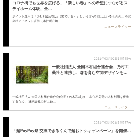
コロナ禍でも世界を広げる、「新しい春」への希望につながるス
テイホーム体験。全…
ポイント運用は「少し利益が出た（出ている）」という方が6割以上いるものの… 株式
会社アイネット証券（本社所在地…
ニュースライター
2021年03月02日14時45分
一般社団法人 全国木材組合連合会、乃村工
藝社と連携し、森を育む空間デザインを…
一般社団法人 全国木材組合連合会(会長：鈴木和雄)は、 非住宅分野の木材利用を促進
するため、 株式会社乃村工藝…
ニュースライター
2021年03月02日14時47分
「超PayPay祭 交換できるくんで超おトクキャンペーン」を開催…