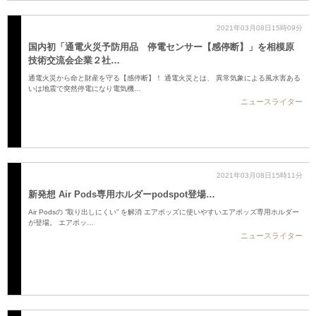
2021年03月08日15時09分
国内初「通電火災予防用品 停電センサー【感停断】」を相模原
技術交流会企業２社…
通電火災から命と財産を守る【感停断】！ 通電火災とは、 異常気象による風水害ある
いは地震で突然停電になり電気機…
ニュースライター
2021年03月08日15時11分
新発想 Air Pods専用ホルダーpodspot登場…
Air Podsの ”取り出しにくい” を解消 エアポッズに使いやすいエアポッズ専用ホルダー
が登場。 エアポッ…
ニュースライター