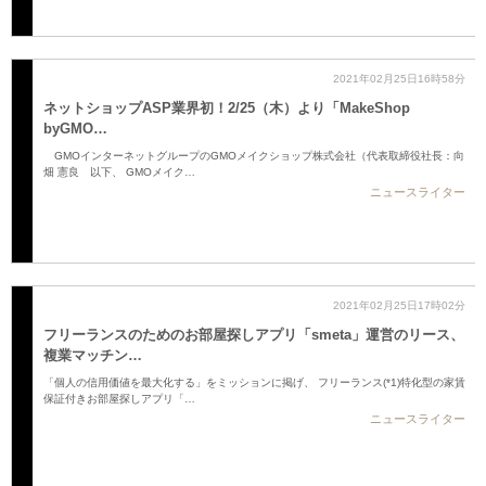
2021年02月25日16時58分
ネットショップASP業界初！2/25（木）より「MakeShop
byGMO…
GMOインターネットグループのGMOメイクショップ株式会社（代表取締役社長：向
畑 憲良 以下、 GMOメイク…
ニュースライター
2021年02月25日17時02分
フリーランスのためのお部屋探しアプリ「smeta」運営のリース、
複業マッチン…
「個人の信用価値を最大化する」をミッションに掲げ、 フリーランス(*1)特化型の家賃
保証付きお部屋探しアプリ「…
ニュースライター