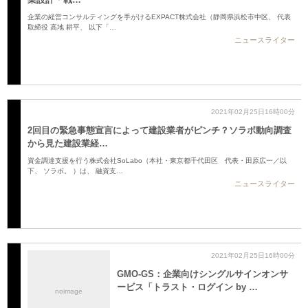
企業の経営コンサルティングを手がけるEXPACT株式会社（静岡県浜松市中区、 代表
取締役 高地 耕平、 以下「…
ニュースライター
2021年02月25日16時00分
2回目の緊急事態宣言によって建設業者がピンチ？ソラボ動向調査
から見た建設業経…
資金調達支援を行う株式会社SoLabo（本社・東京都千代田区 代表・田原広一／以
下、 ソラボ。 ）は、 融資支…
ニュースライター
2021年02月25日16時00分
GMO-GS：企業向けシングルサインオンサ
ービス「トラスト・ログイン by …
noimage