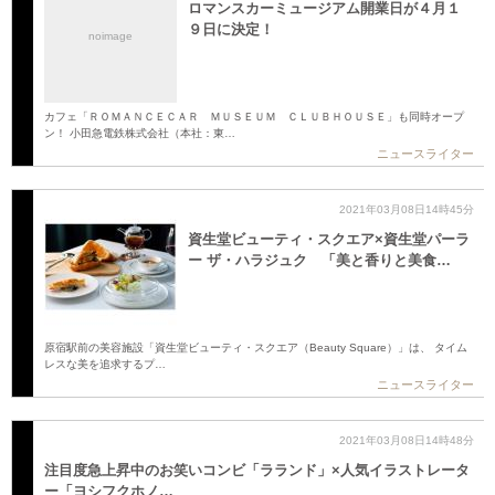
ロマンスカーミュージアム開業日が４月１
９日に決定！
noimage
カフェ「ＲＯＭＡＮＣＥＣＡＲ ＭＵＳＥＵＭ ＣＬＵＢＨＯＵＳＥ」も同時オープ
ン！ 小田急電鉄株式会社（本社：東…
ニュースライター
2021年03月08日14時45分
資生堂ビューティ・スクエア×資生堂パーラ
ー ザ・ハラジュク 「美と香りと美食…
原宿駅前の美容施設「資生堂ビューティ・スクエア（Beauty Square）」は、 タイム
レスな美を追求するプ…
ニュースライター
2021年03月08日14時48分
注目度急上昇中のお笑いコンビ「ラランド」×人気イラストレータ
ー「ヨシフクホノ…