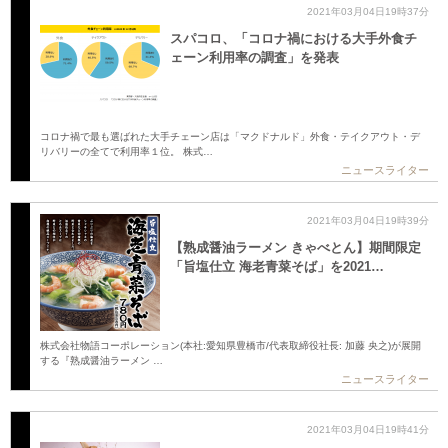
2021年03月04日19時37分
スパコロ、「コロナ禍における大手外食チ
ェーン利用率の調査」を発表
コロナ禍で最も選ばれた大手チェーン店は「マクドナルド」外食・テイクアウト・デ
リバリーの全てで利用率１位。 株式…
ニュースライター
2021年03月04日19時39分
【熟成醤油ラーメン きゃべとん】期間限定
「旨塩仕立 海老青菜そば」を2021…
株式会社物語コーポレーション(本社:愛知県豊橋市/代表取締役社長: 加藤 央之)が展開
する『熟成醤油ラーメン …
ニュースライター
2021年03月04日19時41分