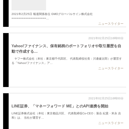
2021年2月25日 報道関係各位 GMOグローバルサイン株式会社
====================…
ニュースライター
2021年02月25日16時00分
Yahoo!ファイナンス、保有銘柄のポートフォリオや取引履歴を自
動で作成する…
ヤフー株式会社（本社：東京都千代田区、 代表取締役社長：川邊健太郎）が運営す
る「Yahoo!ファイナンス」ア…
ニュースライター
2021年02月25日16時00分
LINE証券、「マネーフォワード ME」とのAPI連携を開始
LINE証券株式会社（本社：東京都品川区、 代表取締役Co-CEO：落合 紀貴・米永 吉
和）は、 当社が運営す…
ニュースライター