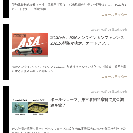
能勢電鉄株式会社（本社：兵庫県川西市、 代表取締役社長：中野雅文）は、 2021年1
月20日（水）、 近畿運輸…
ニュースライター
2021年03月08日15時01分
3/15から、ASAオンラインカンファレンス
2021の開催が決定。オートアフ…
ASAオンラインカンファレンス2021は、加速するクルマの進化への挑戦者、業界を牽
引する有識者が集う公開セッシ…
ニュースライター
2021年03月08日15時03分
ボールウェーブ、第三者割当増資で資金調
達を完了
ガス計測の革新を目指すボールウェーブ株式会社は,事業拡大に向けた第三者割当増資