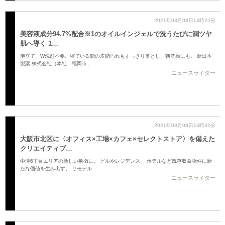
2021年03月08日14時25分
美容液成分94.7%配合※1のオイルインジェルで洗うたびに潤ツヤ
肌へ導く 1…
泡立て、W洗顔不要。寝ている間の皮脂汚れもすっきり落とし、朝洗顔にも。 新日本
製薬 株式会社（本社：福岡市、 …
ニュースライター
2021年03月08日14時32分
大阪市北区に〈オフィス×工場×カフェ×セレクトストア〉を備えた
クリエイティブ…
中津6丁目エリアの新しい象徴に。 ビルやレジデンス、 ホテルなど既存収益物件に新
たな価値を生み出す、 リモデル…
ニュースライター