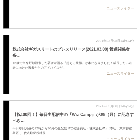
ニュースライター
2021年03月08日14時13分
株式会社ギガスリートのプレスリリース(2021.03.08) 報道関係者
各…
16歳で単身野球渡米した著者が語る『超える技術』が本になりました！成長したい若
者に向けた著者からのアドバイスが…
ニュースライター
2021年03月08日14時14分
【祝100回！】毎日生配信中の『Wiz Camp』が3/8（月）に記念す
べき…
平日毎日お昼の12時から30分の生配信 ITの総合商社・株式会社Wiz（本社：東京都豊
島区 、 代表取締役社長…
ニュースライター