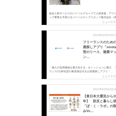
総合人材サービスのパーソルグループで人材派遣・アウ
ング事業を手掛けるパーソルテンプスタッフ株式会社（
ニュースラ
2021年02月25日1
フリーランスのため
屋探しアプリ「smet
営のリース、複業マ
ン…
「個人の信用価値を最大化する」をミッションに掲げ、 
ランス(*1)特化型の家賃保証付きお部屋探しアプリ「…
ニュースラ
2021年03月02日1
【東日本大震災から1
年】 防災と暮らし
「ぼ・く・ラボ」の
みVo…