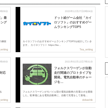
3時09分
2020年12月27日0時04分
獄」最
ドット絵ゲーム会社「カイ
キング
ロソフト」のおすすめゲー
ムランキングTOP5
ガの煉獄
カイロソフトのおすすめゲームランキングTOP5を紹介していき
ます。 カイロソフト▷ https://ka…
writing
Tea_writing
0時48分
2021年02月12日7時31分
フォルクスワーゲンが自動
に対応
走行関連のプロトタイプを
開発。電気自動車のチャー
ジを…
せる
フォルクスワーゲンがモバイル型の電気自動車の充電ロボを開発
した。駐車場にある電気自動車に、自動で充電をして基地…
writing
dobashik