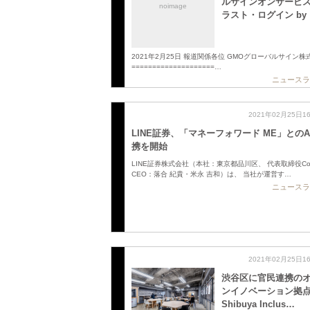
ルサインオンサービ
noimage
ラスト・ログイン by
2021年2月25日 報道関係各位 GMOグローバルサイン株
====================…
ニュースラ
2021年02月25日1
LINE証券、「マネーフォワード ME」とのA
携を開始
LINE証券株式会社（本社：東京都品川区、 代表取締役Co
CEO：落合 紀貴・米永 吉和）は、 当社が運営す…
ニュースラ
2021年02月25日1
渋谷区に官民連携の
ンイノベーション拠点
Shibuya Inclus…