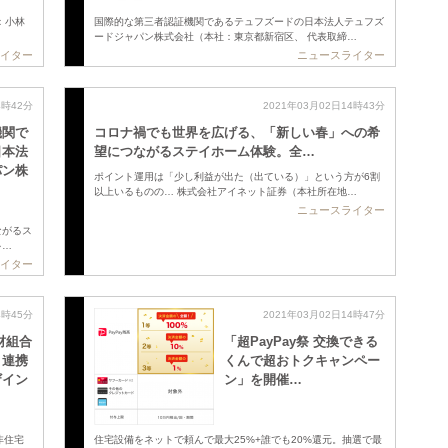
：小林
国際的な第三者認証機関であるテュフズードの日本法人テュフズ
ードジャパン株式会社（本社：東京都新宿区、 代表取締…
イター
ニュースライター
4時42分
2021年03月02日14時43分
機関で
コロナ禍でも世界を広げる、「新しい春」への希
日本法
望につながるステイホーム体験。全…
パン株
ポイント運用は「少し利益が出た（出ている）」という方が6割
以上いるものの… 株式会社アイネット証券（本社所在地…
ニュースライター
ながるス
多…
イター
4時45分
2021年03月02日14時47分
材組合
「超PayPay祭 交換できる
と連携
くんで超おトクキャンペー
ザイン
ン」を開催…
非住宅
住宅設備をネットで頼んで最大25%+誰でも20%還元。抽選で最