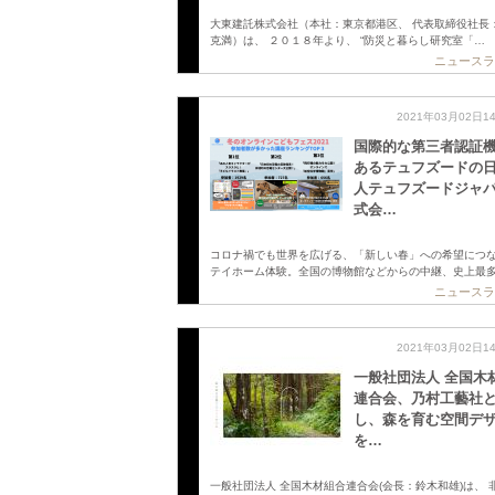
大東建託株式会社（本社：東京都港区、 代表取締役社長
克満）は、 ２０１８年より、 “防災と暮らし研究室「…
ニュースラ
2021年03月02日1
国際的な第三者認証
あるテュフズードの
人テュフズードジャ
式会…
コロナ禍でも世界を広げる、「新しい春」への希望につ
テイホーム体験。全国の博物館などからの中継、史上最
ニュースラ
2021年03月02日1
一般社団法人 全国木
連合会、乃村工藝社
し、森を育む空間デ
を…
一般社団法人 全国木材組合連合会(会長：鈴木和雄)は、 