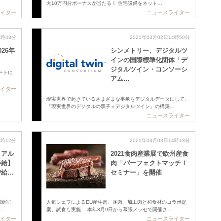
大10万円分ボーナスが当たる！ 住宅設備をネット…
イター
ニュースライター
4時48分
2021年03月02日14時50分
26年
シンメトリー、デジタルツ
インの国際標準化団体「デ
ジタルツイン・コンソーシ
ポートに
アム…
イター
現実世界で起きているさまざまな事象をデジタルデータにして、
「現実世界のデジタルの双子＝デジタルツイン」の構築…
ニュースライター
4時12分
2021年03月03日14時13分
・アル
2021食肉産業展で欧州産食
時給】
肉「パーフェクトマッチ！
時給…
セミナー」を開催
都新宿
人気シェフによるEU産牛肉、豚肉、加工肉と和食材のコラボ提
…
案、試食も実施 本年3月9日から幕張メッセで開催さ…
イター
ニュースライター