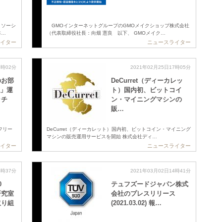
トソーシ
GMOインターネットグループのGMOメイクショップ株式会社
本…
（代表取締役社長：向畑 憲良 以下、 GMOメイク…
イター
ニュースライター
7時02分
2021年02月25日17時05分
のお部
DeCurret（ディーカレッ
a」運
ト）国内初、ビットコイ
ッチ
ン・マイニングマシンの
販…
フリー
DeCurret（ディーカレット）国内初、ビットコイン・マイニング
マシンの販売運用サービスを開始 株式会社ディ…
イター
ニュースライター
4時37分
2021年03月02日14時41分
0
テュフズードジャパン株式
研究室
会社のプレスリリース
取り組
(2021.03.02) 報…