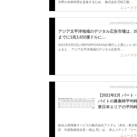
分野の木材利用を促進するため、 株式会社乃村工藝…
ニュースラ
2021年03月02日1
アジア太平洋地域のデジタル広告市場は、20
までに1兆3,652億ドルに…
2021年3月2日にREPORTOCEANが発行した新しいレ
よると、 アジア太平洋地域のデジタル広告市…
ニュースラ
2021年03月03日1
【2021年2月 パート
バイトの募集時平均
東日本エリアの平均
総合人材情報サービスの株式会社アイデム（本社：東京
区 代表取締役社長：椛山 亮）は、 求人メディア『イー
ニュースラ