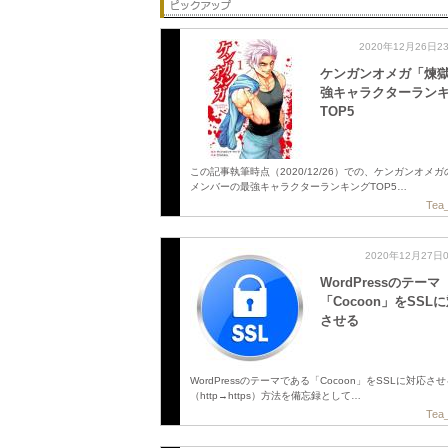
2020年12月26日2
ケンガンオメガ「煉
強キャラクターラン
TOP5
この記事執筆時点（2020/12/26）での、ケンガンオメ
メンバーの最強キャラクターランキングTOP5…
Tea_
2020年12月27日
WordPressのテーマ
「Cocoon」をSSL
させる
WordPressのテーマである「Cocoon」をSSLに対応さ
（http→https）方法を備忘録として…
Tea_