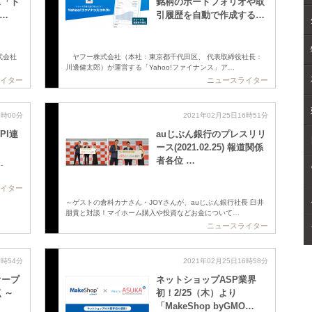
ス「ト
銘柄のポートフォリオや取
 …
引履歴を自動で作成する…
式会社
ヤフー株式会社（本社：東京都千代田区、 代表取締役社長：
川邊健太郎）が運営する「Yahoo!ファイナンス」ア…
イター
ニュースライター
6時00分
2021年02月25日16時51分
PI連
auじぶん銀行のプレスリリ
ース(2021.02.25) 報道関係
者各位 …
-
イター
～ゲストの倉科カナさん・JOYさんが、auじぶん銀行社長 臼井
朋貴と対談！マイホーム購入や投資などお金について…
ニュースライター
6時54分
2021年02月25日16時58分
オープ
ネットショップASP業界
 ～
初！2/25（木）より
「MakeShop byGMO…