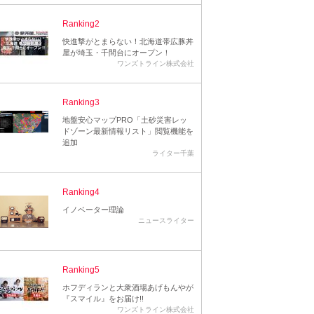
Ranking2
快進撃がとまらない！北海道帯広豚丼
屋が埼玉・千間台にオープン！
ワンズトライン株式会社
Ranking3
地盤安心マップPRO「土砂災害レッ
ドゾーン最新情報リスト」閲覧機能を
追加
ライター千葉
Ranking4
イノベーター理論
ニュースライター
Ranking5
ホフディランと大衆酒場あげもんやが
『スマイル』をお届け!!
ワンズトライン株式会社