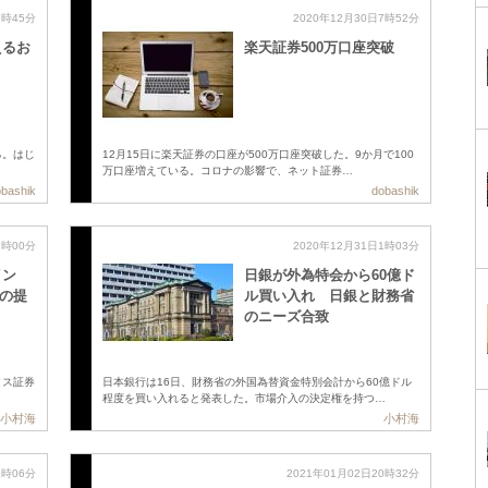
7時45分
2020年12月30日7時52分
えるお
楽天証券500万口座突破
る。はじ
12月15日に楽天証券の口座が500万口座突破した。9か月で100
万口座増えている。コロナの影響で、ネット証券…
bashik
dobashik
1時00分
2020年12月31日1時03分
イン
日銀が外為特会から60億ド
との提
ル買い入れ 日銀と財務省
のニーズ合致
クス証券
日本銀行は16日、財務省の外国為替資金特別会計から60億ドル
程度を買い入れると発表した。市場介入の決定権を持つ…
小村海
小村海
1時06分
2021年01月02日20時32分