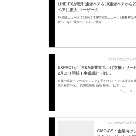
LINE FXが取引通貨ペアを10通貨ペアから2
ペアに拡大 ユーザーの…
FX関連ニュース 2020/12/28FX関連ニュース LINE FX
貨ペアを10通貨ペアから23通貨…
2021年02月25日1
EXPACTが「M&A事業立ち上げ支援」サー
2月より開始！事業設計・戦…
企業の経営コンサルティングを手がけるEXPACT株式会
県浜松市中区、 代表取締役 高地 耕平、 以下「…
ニュースラ
2021年02月25日1
GMO-GS：企業向け