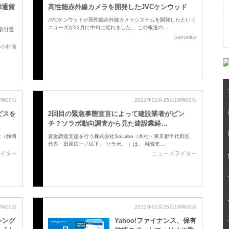
3通貨
高性能赤外線カメラを開発したJVCケンウッド
JVCケンウッドが高性能赤外線カメラシステムを開発したという
ニューズが12月に中旬に流れました。 この報道の…
が取引通
paironlee
小村海
6時00分
2021年02月25日16時00分
ビスを
2回目の緊急事態宣言によって建設業者がピン
チ？ソラボ動向調査から見た建設業経…
社（静岡
資金調達支援を行う株式会社SoLabo（本社・東京都千代田区
代表・田原広一／以下、 ソラボ。 ）は、 融資支…
イター
ニュースライター
6時00分
2021年02月25日16時00分
シング
Yahoo!ファイナンス、保有