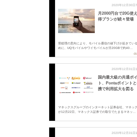
2020年12月30日
月2000円台で20G使
得プランが続々登場
菅総理の意向により、モバイル通信の値下げが起きてい
めに、UQモバイルやワイモバイルが月20GBで約40…
do
2020年12月31日
国内最大級の共通ポ
ト、Pontaポイント
携で利用拡大を図る
マネックスグループのインターネット証券会社、マネッ
が12月22日、マネックス証券での取引でたまるマネッ…
2020年12月31日