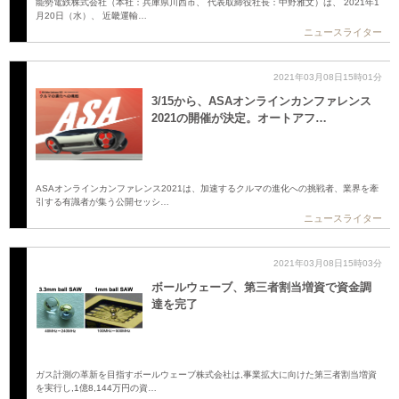
能勢電鉄株式会社（本社：兵庫県川西市、 代表取締役社長：中野雅文）は、 2021年1
月20日（水）、 近畿運輸…
ニュースライター
2021年03月08日15時01分
3/15から、ASAオンラインカンファレンス
2021の開催が決定。オートアフ…
ASAオンラインカンファレンス2021は、加速するクルマの進化への挑戦者、業界を牽
引する有識者が集う公開セッシ…
ニュースライター
2021年03月08日15時03分
ボールウェーブ、第三者割当増資で資金調
達を完了
ガス計測の革新を目指すボールウェーブ株式会社は,事業拡大に向けた第三者割当増資
を実行し,1億8,144万円の資…