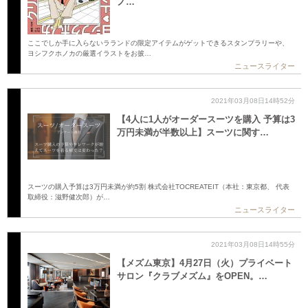
ノ…
ここでしか手に入らないラランドの限定アイテムがゲットできるスタンプラリーや、
ヨシフクホノカの厳選イラストをお披…
ニュースライター
2021年03月08日14時52分
【4人に1人がオーダースーツを購入 予算は3
万円未満が半数以上】スーツに関す…
スーツの購入予算は3万円未満が約5割 株式会社TOCREATEIT（本社：東京都、 代表
取締役：滋野健次郎）が…
ニュースライター
2021年03月08日14時55分
【メズム東京】4月27日（火）プライベート
サロン『クラブメズム』をOPEN。…