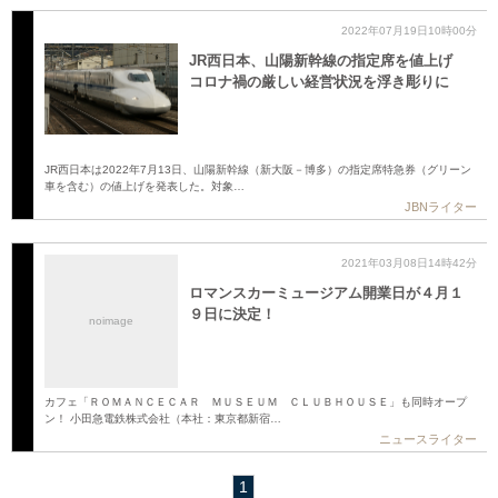
2022年07月19日10時00分
JR西日本、山陽新幹線の指定席を値上げ
コロナ禍の厳しい経営状況を浮き彫りに
JR西日本は2022年7月13日、山陽新幹線（新大阪－博多）の指定席特急券（グリーン
車を含む）の値上げを発表した。対象…
JBNライター
2021年03月08日14時42分
ロマンスカーミュージアム開業日が４月１
９日に決定！
noimage
カフェ「ＲＯＭＡＮＣＥＣＡＲ ＭＵＳＥＵＭ ＣＬＵＢＨＯＵＳＥ」も同時オープ
ン！ 小田急電鉄株式会社（本社：東京都新宿…
ニュースライター
1