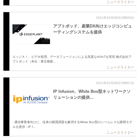
ニュースライター
2021年03月08日15時05分
アプトポッド、産業DX向けエッジコンピュ
ーティングシステムを提供
エッジＡＩ、ビデオ処理、データフュージョンによる高度なAI/IoTを実現 株式会社ア
プトポッド（本社：東京都新…
ニュースライター
2021年03月08日15時07分
IP Infusion、White Box型ネットワークソ
リューションの提供…
- 通信事業者向けに、従来の購買課題を解消するWhite Box型のシームレスな購買モデ
ルを提供 - IP I…
ニュースライター