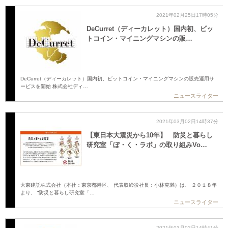
2021年02月25日17時05分
DeCurret（ディーカレット）国内初、ビッ
トコイン・マイニングマシンの販…
DeCurret（ディーカレット）国内初、ビットコイン・マイニングマシンの販売運用サ
ービスを開始 株式会社ディ…
ニュースライター
2021年03月02日14時37分
【東日本大震災から10年】 防災と暮らし
研究室「ぼ・く・ラボ」の取り組みVo…
大東建託株式会社（本社：東京都港区、 代表取締役社長：小林克満）は、 ２０１８年
より、 “防災と暮らし研究室「…
ニュースライター
2021年03月02日14時41分