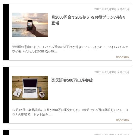
2020年12月30日7時45分
月2000円台で20G使えるお得プランが続々
登場
菅総理の意向により、モバイル通信の値下げが起きている。はじめに、UQモバイルや
ワイモバイルが月20GBで約40…
dobashik
2020年12月30日7時52分
楽天証券500万口座突破
12月15日に楽天証券の口座が500万口座突破した。9か月で100万口座増えている。コ
ロナの影響で、ネット証券…
dobashik