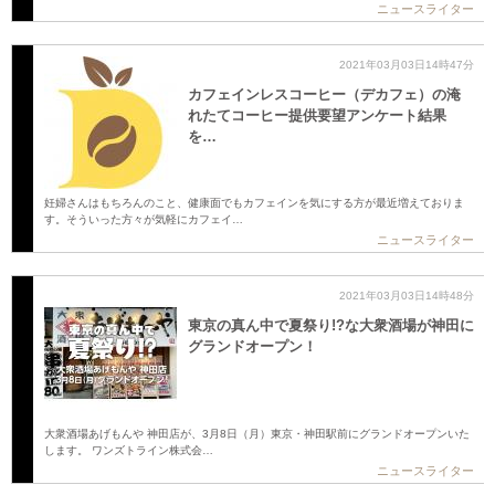
ニュースライター
2021年03月03日14時47分
カフェインレスコーヒー（デカフェ）の淹
れたてコーヒー提供要望アンケート結果
を…
妊婦さんはもちろんのこと、健康面でもカフェインを気にする方が最近増えておりま
す。そういった方々が気軽にカフェイ…
ニュースライター
2021年03月03日14時48分
東京の真ん中で夏祭り!?な大衆酒場が神田に
グランドオープン！
大衆酒場あげもんや 神田店が、3月8日（月）東京・神田駅前にグランドオープンいた
します。 ワンズトライン株式会…
ニュースライター