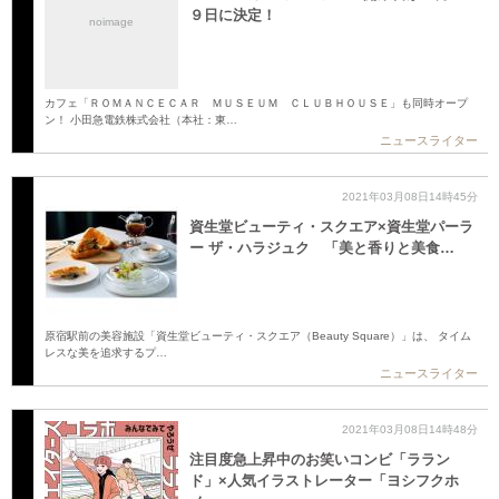
９日に決定！
noimage
カフェ「ＲＯＭＡＮＣＥＣＡＲ ＭＵＳＥＵＭ ＣＬＵＢＨＯＵＳＥ」も同時オープ
ン！ 小田急電鉄株式会社（本社：東…
ニュースライター
2021年03月08日14時45分
資生堂ビューティ・スクエア×資生堂パーラ
ー ザ・ハラジュク 「美と香りと美食…
原宿駅前の美容施設「資生堂ビューティ・スクエア（Beauty Square）」は、 タイム
レスな美を追求するプ…
ニュースライター
2021年03月08日14時48分
注目度急上昇中のお笑いコンビ「ララン
ド」×人気イラストレーター「ヨシフクホ