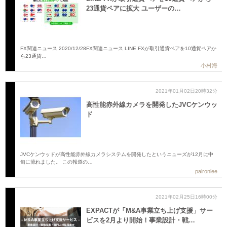
23通貨ペアに拡大 ユーザーの…
FX関連ニュース 2020/12/28FX関連ニュース LINE FXが取引通貨ペアを10通貨ペアか
ら23通貨…
小村海
2021年01月02日20時32分
高性能赤外線カメラを開発したJVCケンウッ
ド
JVCケンウッドが高性能赤外線カメラシステムを開発したというニューズが12月に中
旬に流れました。 この報道の…
paironlee
2021年02月25日16時00分
EXPACTが「M&A事業立ち上げ支援」サー
ビスを2月より開始！事業設計・戦…