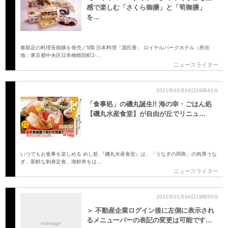
感で楽しむ「さくら御膳」と「筍御膳」
を…
春限定の料理長御膳を発売／5階 日本料理「源氏香」 ロイヤルパークホテル（所在
地：東京都中央区日本橋蛎殻町2-…
ニュースライター
2021年03月04日19時42分
「食事処」の磯丸誕生!! 海の幸・ごはん処
【磯丸水産食堂】が自由が丘でリニュ…
いつでもお食事を楽しめる めし処 『磯丸水産食堂』は、「うなぎの岡島」の肉厚うな
ぎ、新鮮な刺身定食、海鮮丼をは…
ニュースライター
2021年03月04日19時55分
＞ 不動産企業ログイン後に左側に表示され
るメニューバーの表記の変更は可能です…
noimage