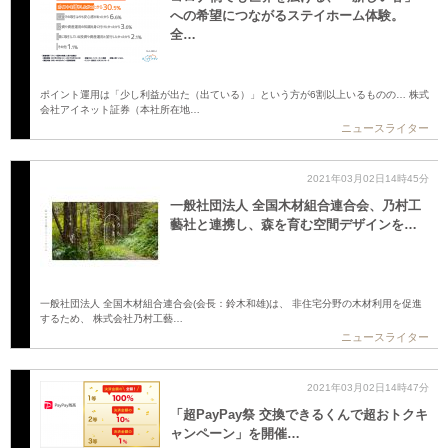
への希望につながるステイホーム体験。
全…
ポイント運用は「少し利益が出た（出ている）」という方が6割以上いるものの… 株式
会社アイネット証券（本社所在地…
ニュースライター
2021年03月02日14時45分
一般社団法人 全国木材組合連合会、乃村工
藝社と連携し、森を育む空間デザインを…
一般社団法人 全国木材組合連合会(会長：鈴木和雄)は、 非住宅分野の木材利用を促進
するため、 株式会社乃村工藝…
ニュースライター
2021年03月02日14時47分
「超PayPay祭 交換できるくんで超おトクキ
ャンペーン」を開催…