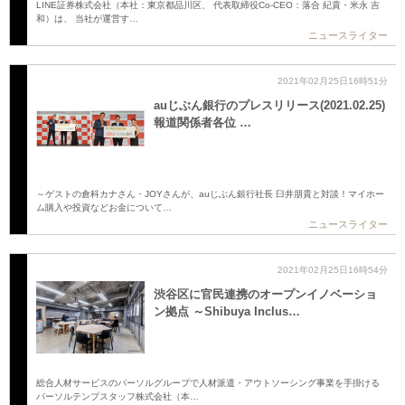
LINE証券株式会社（本社：東京都品川区、 代表取締役Co-CEO：落合 紀貴・米永 吉
和）は、 当社が運営す…
ニュースライター
2021年02月25日16時51分
auじぶん銀行のプレスリリース(2021.02.25)
報道関係者各位 …
～ゲストの倉科カナさん・JOYさんが、auじぶん銀行社長 臼井朋貴と対談！マイホー
ム購入や投資などお金について…
ニュースライター
2021年02月25日16時54分
渋谷区に官民連携のオープンイノベーショ
ン拠点 ～Shibuya Inclus…
総合人材サービスのパーソルグループで人材派遣・アウトソーシング事業を手掛ける
パーソルテンプスタッフ株式会社（本…