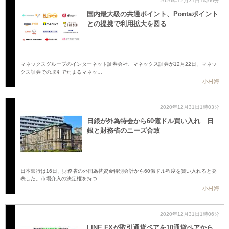
2020年12月31日1時00分
国内最大級の共通ポイント、Pontaポイント
との提携で利用拡大を図る
マネックスグループのインターネット証券会社、マネックス証券が12月22日、マネッ
クス証券での取引でたまるマネッ…
小村海
2020年12月31日1時03分
日銀が外為特会から60億ドル買い入れ 日
銀と財務省のニーズ合致
日本銀行は16日、財務省の外国為替資金特別会計から60億ドル程度を買い入れると発
表した。市場介入の決定権を持つ…
小村海
2020年12月31日1時06分
LINE FXが取引通貨ペアを10通貨ペアから