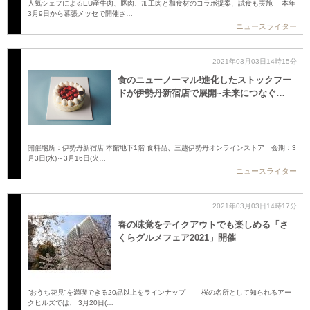
人気シェフによるEU産牛肉、豚肉、加工肉と和食材のコラボ提案、試食も実施 本年
3月9日から幕張メッセで開催さ…
ニュースライター
2021年03月03日14時15分
食のニューノーマル!進化したストックフー
ドが伊勢丹新宿店で展開~未来につなぐ…
開催場所：伊勢丹新宿店 本館地下1階 食料品、三越伊勢丹オンラインストア 会期：3
月3日(水)～3月16日(火…
ニュースライター
2021年03月03日14時17分
春の味覚をテイクアウトでも楽しめる「さ
くらグルメフェア2021」開催
”おうち花見”を満喫できる20品以上をラインナップ 桜の名所として知られるアー
クヒルズでは、 3月20日(…