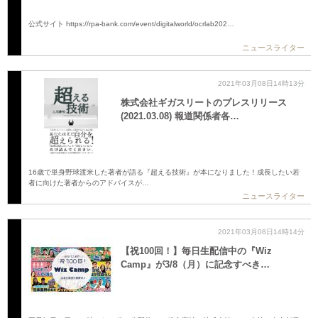
公式サイト https://rpa-bank.com/event/digitalworld/ocrlab202…
ニュースライター
2021年03月08日14時13分
株式会社ギガスリートのプレスリリース
(2021.03.08) 報道関係者各…
16歳で単身野球渡米した著者が語る『超える技術』が本になりました！成長したい若
者に向けた著者からのアドバイスが…
ニュースライター
2021年03月08日14時14分
【祝100回！】毎日生配信中の『Wiz
Camp』が3/8（月）に記念すべき…