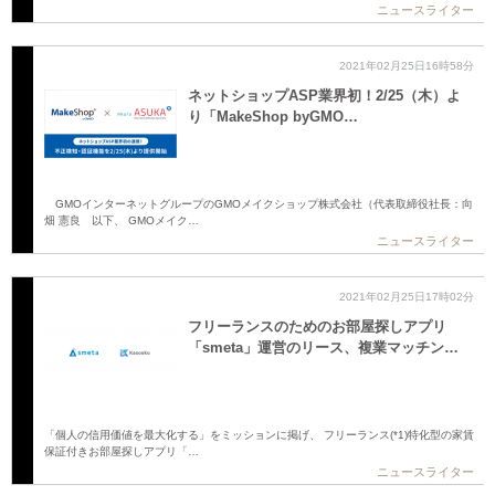
ニュースライター
2021年02月25日16時58分
ネットショップASP業界初！2/25（木）よ
り「MakeShop byGMO…
GMOインターネットグループのGMOメイクショップ株式会社（代表取締役社長：向
畑 憲良 以下、 GMOメイク…
ニュースライター
2021年02月25日17時02分
フリーランスのためのお部屋探しアプリ
「smeta」運営のリース、複業マッチン…
「個人の信用価値を最大化する」をミッションに掲げ、 フリーランス(*1)特化型の家賃
保証付きお部屋探しアプリ「…
ニュースライター