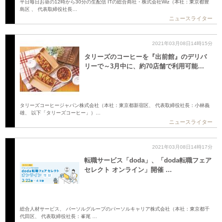
平日毎日お昼の12時から30分の生配信 ITの総合商社・株式会社Wiz（本社：東京都豊
島区 、 代表取締役社長…
ニュースライター
2021年03月08日14時15分
タリーズのコーヒーを『出前館』のデリバ
リーで～3月中に、約70店舗で利用可能…
タリーズコーヒージャパン株式会社（本社：東京都新宿区、 代表取締役社長：小林義
雄、 以下「タリーズコーヒー」）…
ニュースライター
2021年03月08日14時17分
転職サービス「doda」、「doda転職フェア
セレクト オンライン」開催 …
総合人材サービス、 パーソルグループのパーソルキャリア株式会社（本社：東京都千
代田区、 代表取締役社長：峯尾 …