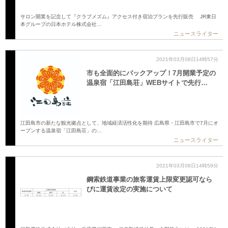
サロン開業を記念して『クラブメズム』アクセス付き宿泊プランを先行販売 JR東日
本グループの日本ホテル株式会社…
ニュースライター
2021年03月08日14時57分
市も全面的にバックアップ！7月開業予定の
温泉宿「江田島荘」WEBサイトで先行…
江田島市の新たな観光拠点として、地域経済活性化を期待 広島県・江田島市で7月にオ
ープンする温泉宿「江田島荘」の…
ニュースライター
2021年03月08日14時59分
鋼索鉄道事業の旅客運賃上限変更認可なら
びに運賃改定の実施について