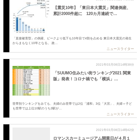
【震災10年】「東日本大震災」関連倒産、
累計2000件超に 120カ月連続で…
「直接被害型」の倒産、ピークより低下も10年目で4割を占める 東日本大震災の発生
からまもなく10年となる。 政…
ニュースライター
2021年03月08日14時38分
「SUUMO住みたい街ランキング2021 関東
版」発表！コロナ禍でも「横浜」…
世帯別ランキングをみても、夫婦のみ世帯では2位「浦和」3位「大宮」、夫婦＋子ど
も世帯では上位10駅のうち3駅が…
ニュースライター
2021年03月08日14時42分
ロマンスカーミュージアム開業日が４月１