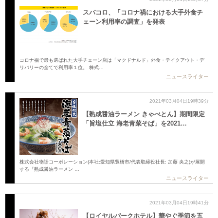
スパコロ、「コロナ禍における大手外食チ
ェーン利用率の調査」を発表
コロナ禍で最も選ばれた大手チェーン店は「マクドナルド」外食・テイクアウト・デ
リバリーの全てで利用率１位。 株式…
ニュースライター
2021年03月04日19時39分
【熟成醤油ラーメン きゃべとん】期間限定
「旨塩仕立 海老青菜そば」を2021…
株式会社物語コーポレーション(本社:愛知県豊橋市/代表取締役社長: 加藤 央之)が展開
する『熟成醤油ラーメン …
ニュースライター
2021年03月04日19時41分
【ロイヤルパークホテル】華やぐ季節を五