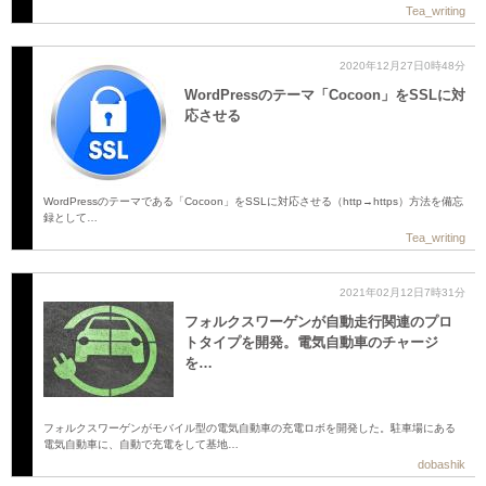
Tea_writing
2020年12月27日0時48分
WordPressのテーマ「Cocoon」をSSLに対
応させる
WordPressのテーマである「Cocoon」をSSLに対応させる（http→https）方法を備忘
録として…
Tea_writing
2021年02月12日7時31分
フォルクスワーゲンが自動走行関連のプロ
トタイプを開発。電気自動車のチャージ
を…
フォルクスワーゲンがモバイル型の電気自動車の充電ロボを開発した。駐車場にある
電気自動車に、自動で充電をして基地…
dobashik