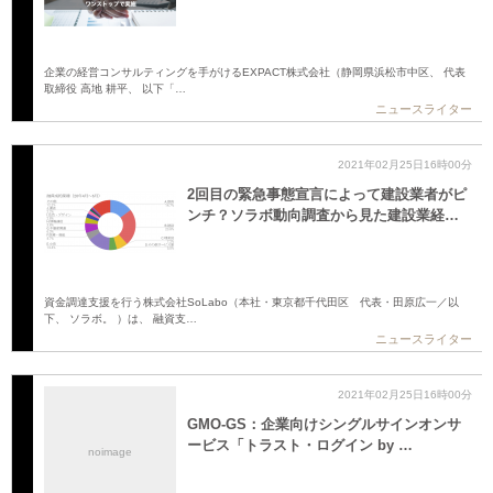
企業の経営コンサルティングを手がけるEXPACT株式会社（静岡県浜松市中区、 代表
取締役 高地 耕平、 以下「…
ニュースライター
2021年02月25日16時00分
2回目の緊急事態宣言によって建設業者がピ
ンチ？ソラボ動向調査から見た建設業経…
資金調達支援を行う株式会社SoLabo（本社・東京都千代田区 代表・田原広一／以
下、 ソラボ。 ）は、 融資支…
ニュースライター
2021年02月25日16時00分
GMO-GS：企業向けシングルサインオンサ
ービス「トラスト・ログイン by …
noimage