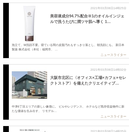
2021年03月08日14時25分
美容液成分94.7%配合※1のオイルインジェ
ルで洗うたびに潤ツヤ肌へ導く 1…
泡立て、W洗顔不要。寝ている間の皮脂汚れもすっきり落とし、朝洗顔にも。 新日本
製薬 株式会社（本社：福岡市、 …
ニュースライター
2021年03月08日14時32分
大阪市北区に〈オフィス×工場×カフェ×セレ
クトストア〉を備えたクリエイティブ…
中津6丁目エリアの新しい象徴に。 ビルやレジデンス、 ホテルなど既存収益物件に新
たな価値を生み出す、 リモデル…
ニュースライター
2021年03月08日14時35分