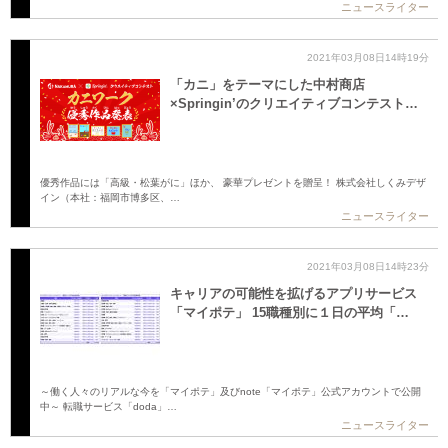
ニュースライター
2021年03月08日14時19分
「カニ」をテーマにした中村商店
×Springin’のクリエイティブコンテスト…
優秀作品には「高級・松葉がに」ほか、 豪華プレゼントを贈呈！ 株式会社しくみデザ
イン（本社：福岡市博多区、…
ニュースライター
2021年03月08日14時23分
キャリアの可能性を拡げるアプリサービス
「マイポテ」 15職種別に１日の平均「…
～働く人々のリアルな今を「マイポテ」及びnote「マイポテ」公式アカウントで公開
中～ 転職サービス「doda」…
ニュースライター