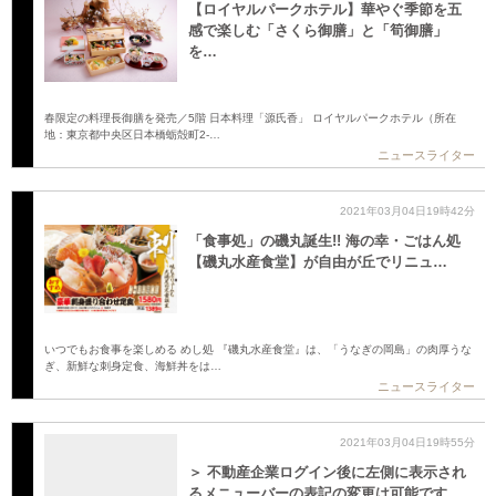
【ロイヤルパークホテル】華やぐ季節を五
感で楽しむ「さくら御膳」と「筍御膳」
を…
春限定の料理長御膳を発売／5階 日本料理「源氏香」 ロイヤルパークホテル（所在
地：東京都中央区日本橋蛎殻町2-…
ニュースライター
2021年03月04日19時42分
「食事処」の磯丸誕生!! 海の幸・ごはん処
【磯丸水産食堂】が自由が丘でリニュ…
いつでもお食事を楽しめる めし処 『磯丸水産食堂』は、「うなぎの岡島」の肉厚うな
ぎ、新鮮な刺身定食、海鮮丼をは…
ニュースライター
2021年03月04日19時55分
＞ 不動産企業ログイン後に左側に表示され
るメニューバーの表記の変更は可能です…