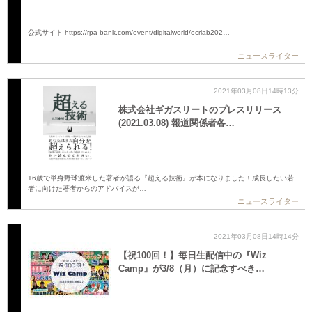
公式サイト https://rpa-bank.com/event/digitalworld/ocrlab202…
ニュースライター
2021年03月08日14時13分
株式会社ギガスリートのプレスリリース
(2021.03.08) 報道関係者各…
16歳で単身野球渡米した著者が語る『超える技術』が本になりました！成長したい若
者に向けた著者からのアドバイスが…
ニュースライター
2021年03月08日14時14分
【祝100回！】毎日生配信中の『Wiz
Camp』が3/8（月）に記念すべき…