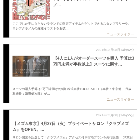
ノ…
ここでしか手に入らないラランドの限定アイテムがゲットできるスタンプラリーや、
ヨシフクホノカの厳選イラストをお披…
ニュースライター
2021年03月08日14時52分
【4人に1人がオーダースーツを購入 予算は3
万円未満が半数以上】スーツに関す…
スーツの購入予算は3万円未満が約5割 株式会社TOCREATEIT（本社：東京都、 代表
取締役：滋野健次郎）が…
ニュースライター
2021年03月08日14時55分
【メズム東京】4月27日（火）プライベートサロン『クラブメズ
ム』をOPEN。…
サロン開業を記念して『クラブメズム』アクセス付き宿泊プランを先行販売 JR東日