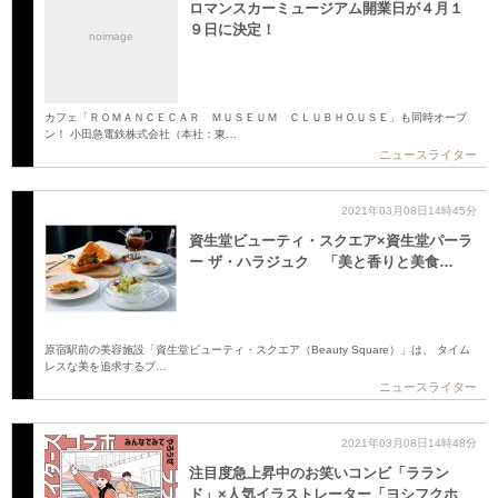
ロマンスカーミュージアム開業日が４月１
９日に決定！
noimage
カフェ「ＲＯＭＡＮＣＥＣＡＲ ＭＵＳＥＵＭ ＣＬＵＢＨＯＵＳＥ」も同時オープ
ン！ 小田急電鉄株式会社（本社：東…
ニュースライター
2021年03月08日14時45分
資生堂ビューティ・スクエア×資生堂パーラ
ー ザ・ハラジュク 「美と香りと美食…
原宿駅前の美容施設「資生堂ビューティ・スクエア（Beauty Square）」は、 タイム
レスな美を追求するプ…
ニュースライター
2021年03月08日14時48分
注目度急上昇中のお笑いコンビ「ララン
ド」×人気イラストレーター「ヨシフクホ