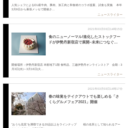
人気シェフによるEU産牛肉、豚肉、加工肉と和食材のコラボ提案、試食も実施 本年
3月9日から幕張メッセで開催さ…
ニュースライター
2021年03月03日14時15分
食のニューノーマル!進化したストックフー
ドが伊勢丹新宿店で展開~未来につなぐ…
開催場所：伊勢丹新宿店 本館地下1階 食料品、三越伊勢丹オンラインストア 会期：3
月3日(水)～3月16日(火…
ニュースライター
2021年03月03日14時17分
春の味覚をテイクアウトでも楽しめる「さ
くらグルメフェア2021」開催
”おうち花見”を満喫できる20品以上をラインナップ 桜の名所として知られるアー