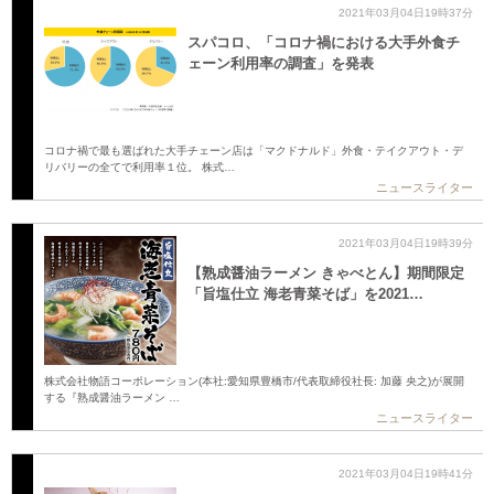
2021年03月04日19時37分
スパコロ、「コロナ禍における大手外食チ
ェーン利用率の調査」を発表
コロナ禍で最も選ばれた大手チェーン店は「マクドナルド」外食・テイクアウト・デ
リバリーの全てで利用率１位。 株式…
ニュースライター
2021年03月04日19時39分
【熟成醤油ラーメン きゃべとん】期間限定
「旨塩仕立 海老青菜そば」を2021…
株式会社物語コーポレーション(本社:愛知県豊橋市/代表取締役社長: 加藤 央之)が展開
する『熟成醤油ラーメン …
ニュースライター
2021年03月04日19時41分