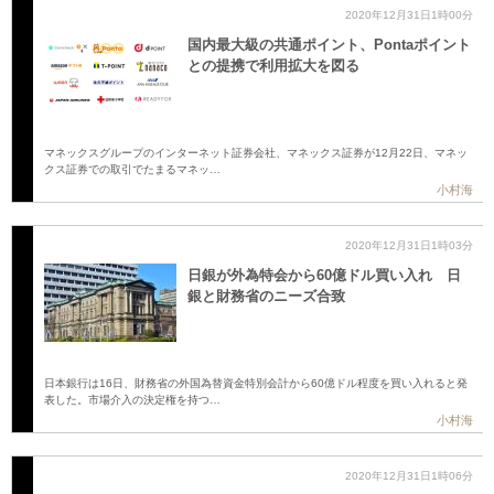
2020年12月31日1時00分
国内最大級の共通ポイント、Pontaポイント
との提携で利用拡大を図る
マネックスグループのインターネット証券会社、マネックス証券が12月22日、マネッ
クス証券での取引でたまるマネッ…
小村海
2020年12月31日1時03分
日銀が外為特会から60億ドル買い入れ 日
銀と財務省のニーズ合致
日本銀行は16日、財務省の外国為替資金特別会計から60億ドル程度を買い入れると発
表した。市場介入の決定権を持つ…
小村海
2020年12月31日1時06分