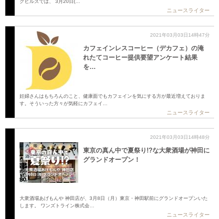
クヒルズでは、 3月20日(…
ニュースライター
2021年03月03日14時47分
カフェインレスコーヒー（デカフェ）の淹
れたてコーヒー提供要望アンケート結果
を…
妊婦さんはもちろんのこと、健康面でもカフェインを気にする方が最近増えておりま
す。そういった方々が気軽にカフェイ…
ニュースライター
2021年03月03日14時48分
東京の真ん中で夏祭り!?な大衆酒場が神田に
グランドオープン！
大衆酒場あげもんや 神田店が、3月8日（月）東京・神田駅前にグランドオープンいた
します。 ワンズトライン株式会…
ニュースライター