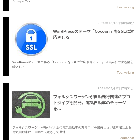
▷ https://ka…
Tea_writing
2020年12月27日0時48分
WordPressのテーマ「Cocoon」をSSLに対
応させる
WordPressのテーマである「Cocoon」をSSLに対応させる（http→https）方法を備忘
録として…
Tea_writing
2021年02月12日7時31分
フォルクスワーゲンが自動走行関連のプロ
トタイプを開発。電気自動車のチャージ
を…
フォルクスワーゲンがモバイル型の電気自動車の充電ロボを開発した。駐車場にある
電気自動車に、自動で充電をして基地…
dobashik