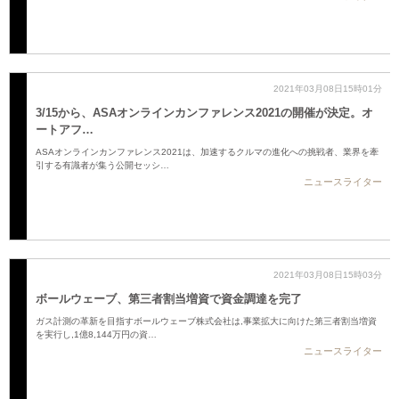
2021年03月08日15時01分
3/15から、ASAオンラインカンファレンス2021の開催が決定。オ
ートアフ…
ASAオンラインカンファレンス2021は、加速するクルマの進化への挑戦者、業界を牽
引する有識者が集う公開セッシ…
ニュースライター
2021年03月08日15時03分
ボールウェーブ、第三者割当増資で資金調達を完了
ガス計測の革新を目指すボールウェーブ株式会社は,事業拡大に向けた第三者割当増資
を実行し,1億8,144万円の資…
ニュースライター