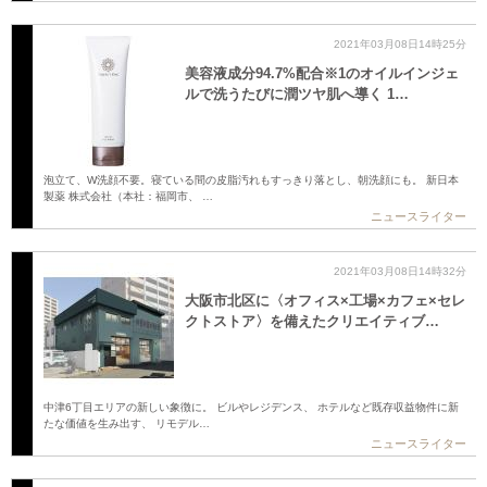
2021年03月08日14時25分
美容液成分94.7%配合※1のオイルインジェ
ルで洗うたびに潤ツヤ肌へ導く 1…
泡立て、W洗顔不要。寝ている間の皮脂汚れもすっきり落とし、朝洗顔にも。 新日本
製薬 株式会社（本社：福岡市、 …
ニュースライター
2021年03月08日14時32分
大阪市北区に〈オフィス×工場×カフェ×セレ
クトストア〉を備えたクリエイティブ…
中津6丁目エリアの新しい象徴に。 ビルやレジデンス、 ホテルなど既存収益物件に新
たな価値を生み出す、 リモデル…
ニュースライター