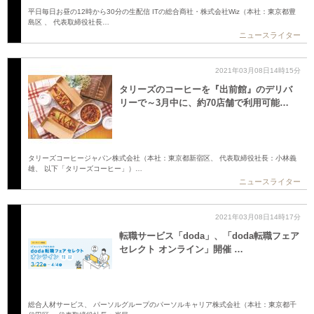
平日毎日お昼の12時から30分の生配信 ITの総合商社・株式会社Wiz（本社：東京都豊
島区 、 代表取締役社長…
ニュースライター
2021年03月08日14時15分
タリーズのコーヒーを『出前館』のデリバ
リーで～3月中に、約70店舗で利用可能…
タリーズコーヒージャパン株式会社（本社：東京都新宿区、 代表取締役社長：小林義
雄、 以下「タリーズコーヒー」）…
ニュースライター
2021年03月08日14時17分
転職サービス「doda」、「doda転職フェア
セレクト オンライン」開催 …
総合人材サービス、 パーソルグループのパーソルキャリア株式会社（本社：東京都千