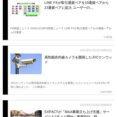
LINE FXが取引通貨ペアを10通貨ペアから
23通貨ペアに拡大 ユーザーの…
FX関連ニュース 2020/12/28FX関連ニュース LINE FXが取引通貨ペアを10通貨ペアか
ら23通貨…
小村海
2021年01月02日20時32分
高性能赤外線カメラを開発したJVCケンウッ
ド
JVCケンウッドが高性能赤外線カメラシステムを開発したというニューズが12月に中
旬に流れました。 この報道の…
paironlee
2021年02月25日16時00分
EXPACTが「M&A事業立ち上げ支援」サー
ビスを2月より開始！事業設計・戦…