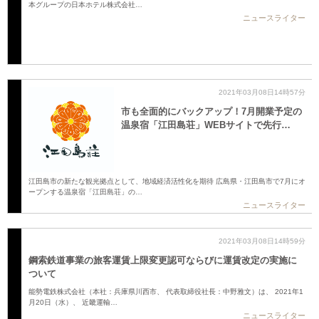
本グループの日本ホテル株式会社…
ニュースライター
2021年03月08日14時57分
市も全面的にバックアップ！7月開業予定の
温泉宿「江田島荘」WEBサイトで先行…
江田島市の新たな観光拠点として、地域経済活性化を期待 広島県・江田島市で7月にオ
ープンする温泉宿「江田島荘」の…
ニュースライター
2021年03月08日14時59分
鋼索鉄道事業の旅客運賃上限変更認可ならびに運賃改定の実施に
ついて
能勢電鉄株式会社（本社：兵庫県川西市、 代表取締役社長：中野雅文）は、 2021年1
月20日（水）、 近畿運輸…
ニュースライター