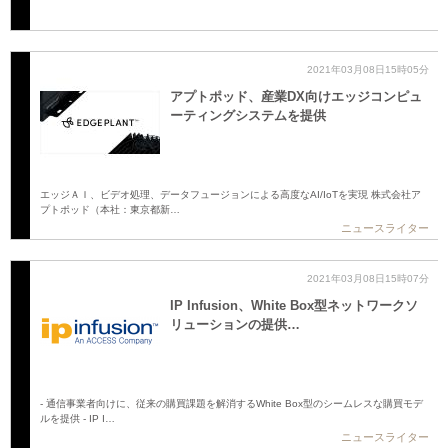
2021年03月08日15時05分
アプトポッド、産業DX向けエッジコンピュ
ーティングシステムを提供
エッジＡＩ、ビデオ処理、データフュージョンによる高度なAI/IoTを実現 株式会社ア
プトポッド（本社：東京都新…
ニュースライター
2021年03月08日15時07分
IP Infusion、White Box型ネットワークソ
リューションの提供…
- 通信事業者向けに、従来の購買課題を解消するWhite Box型のシームレスな購買モデ
ルを提供 - IP I…
ニュースライター