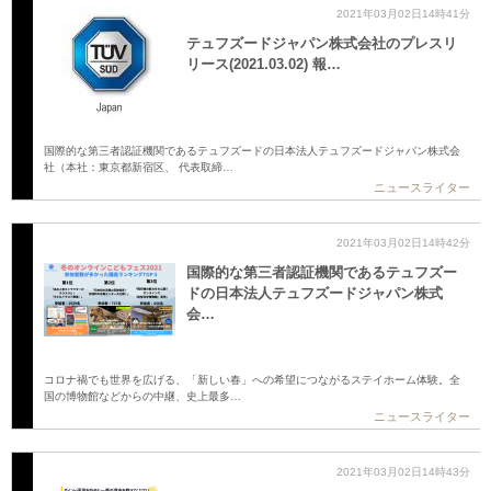
2021年03月02日14時41分
テュフズードジャパン株式会社のプレスリ
リース(2021.03.02) 報…
国際的な第三者認証機関であるテュフズードの日本法人テュフズードジャパン株式会
社（本社：東京都新宿区、 代表取締…
ニュースライター
2021年03月02日14時42分
国際的な第三者認証機関であるテュフズー
ドの日本法人テュフズードジャパン株式
会…
コロナ禍でも世界を広げる、「新しい春」への希望につながるステイホーム体験。全
国の博物館などからの中継、史上最多…
ニュースライター
2021年03月02日14時43分