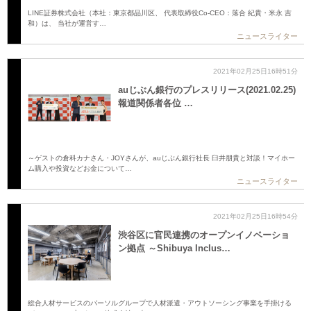
LINE証券株式会社（本社：東京都品川区、 代表取締役Co-CEO：落合 紀貴・米永 吉
和）は、 当社が運営す…
ニュースライター
2021年02月25日16時51分
auじぶん銀行のプレスリリース(2021.02.25)
報道関係者各位 …
～ゲストの倉科カナさん・JOYさんが、auじぶん銀行社長 臼井朋貴と対談！マイホー
ム購入や投資などお金について…
ニュースライター
2021年02月25日16時54分
渋谷区に官民連携のオープンイノベーショ
ン拠点 ～Shibuya Inclus…
総合人材サービスのパーソルグループで人材派遣・アウトソーシング事業を手掛ける