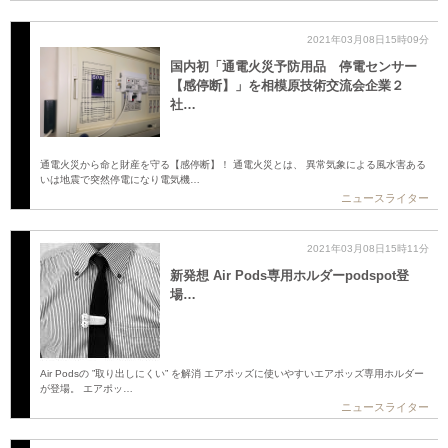
2021年03月08日15時09分
国内初「通電火災予防用品 停電センサー
【感停断】」を相模原技術交流会企業２
社…
通電火災から命と財産を守る【感停断】！ 通電火災とは、 異常気象による風水害ある
いは地震で突然停電になり電気機…
ニュースライター
2021年03月08日15時11分
新発想 Air Pods専用ホルダーpodspot登
場…
Air Podsの ”取り出しにくい” を解消 エアポッズに使いやすいエアポッズ専用ホルダー
が登場。 エアポッ…
ニュースライター