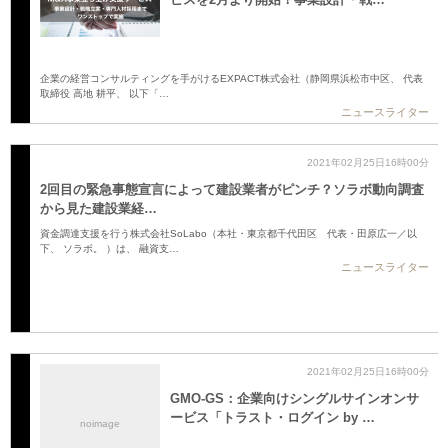
企業の経営コンサルティングを手がけるEXPACT株式会社（静岡県浜松市中区、 代表
取締役 高地 耕平、 以下「…
ニュースライター
2021年02月25日16時00分
2回目の緊急事態宣言によって建設業者がピンチ？ソラボ動向調査
から見た建設業経…
資金調達支援を行う株式会社SoLabo（本社・東京都千代田区 代表・田原広一／以
下、 ソラボ。 ）は、 融資支…
ニュースライター
2021年02月25日16時00分
GMO-GS：企業向けシングルサインオンサ
ービス「トラスト・ログイン by …
noimage