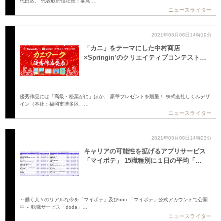
代田区、 代表取締役社長：峯尾 …
ニュースライター
2021年03月08日14時19分
「カニ」をテーマにした中村商店
×Springin’のクリエイティブコンテスト…
優秀作品には「高級・松葉がに」ほか、 豪華プレゼントを贈呈！ 株式会社しくみデザ
イン（本社：福岡市博多区、…
ニュースライター
2021年03月08日14時23分
キャリアの可能性を拡げるアプリサービス
「マイポテ」 15職種別に１日の平均「…
～働く人々のリアルな今を「マイポテ」及びnote「マイポテ」公式アカウントで公開
中～ 転職サービス「doda」…
ニュースライター