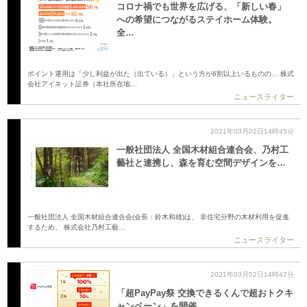
コロナ禍でも世界を広げる、「新しい春」
への希望につながるステイホーム体験。
全…
ポイント運用は「少し利益が出た（出ている）」という方が6割以上いるものの… 株式
会社アイネット証券（本社所在地…
ニュースライター
2021年03月02日14時45分
一般社団法人 全国木材組合連合会、乃村工
藝社と連携し、森を育む空間デザインを…
一般社団法人 全国木材組合連合会(会長：鈴木和雄)は、 非住宅分野の木材利用を促進
するため、 株式会社乃村工藝…
ニュースライター
2021年03月02日14時47分
「超PayPay祭 交換できるくんで超おトクキ
ャンペーン」を開催…