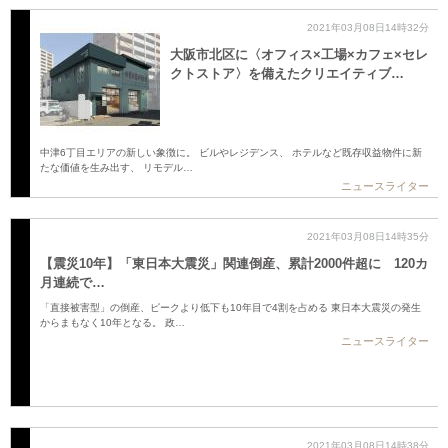
2021年03月08日14時32分
大阪市北区に〈オフィス×工場×カフェ×セレ
クトストア〉を備えたクリエイティブ…
中津6丁目エリアの新しい象徴に。 ビルやレジデンス、 ホテルなど既存収益物件に新
たな価値を生み出す、 リモデル…
ニュースライター
2021年03月08日14時35分
【震災10年】「東日本大震災」関連倒産、累計2000件超に 120カ
月連続で…
「直接被害型」の倒産、ピークより低下も10年目で4割を占める 東日本大震災の発生
からまもなく10年となる。 政…
ニュースライター
2021年03月08日14時38分