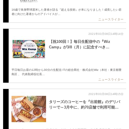
16歳で単身野球渡米した著者が語る『超える技術』が本になりました！成長したい若
者に向けた著者からのアドバイスが…
ニュースライター
2021年03月08日14時14分
【祝100回！】毎日生配信中の『Wiz
Camp』が3/8（月）に記念すべき…
平日毎日お昼の12時から30分の生配信 ITの総合商社・株式会社Wiz（本社：東京都豊
島区 、 代表取締役社長…
ニュースライター
2021年03月08日14時15分
タリーズのコーヒーを『出前館』のデリバ
リーで～3月中に、約70店舗で利用可能…