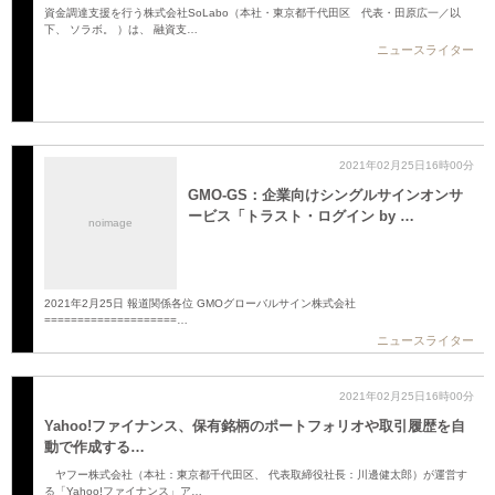
資金調達支援を行う株式会社SoLabo（本社・東京都千代田区 代表・田原広一／以
下、 ソラボ。 ）は、 融資支…
ニュースライター
2021年02月25日16時00分
GMO-GS：企業向けシングルサインオンサ
ービス「トラスト・ログイン by …
noimage
2021年2月25日 報道関係各位 GMOグローバルサイン株式会社
====================…
ニュースライター
2021年02月25日16時00分
Yahoo!ファイナンス、保有銘柄のポートフォリオや取引履歴を自
動で作成する…
ヤフー株式会社（本社：東京都千代田区、 代表取締役社長：川邊健太郎）が運営す
る「Yahoo!ファイナンス」ア…