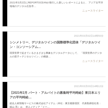
2021年3月2日にREPORTOCEANが発行した新しいレポートによると、 アジア太平洋
地域のデジタル広告市…
ニュースライター
2021年03月02日14時50分
シンメトリー、デジタルツインの国際標準化団体「デジタルツイ
ン・コンソーシアム…
現実世界で起きているさまざまな事象をデジタルデータにして、 「現実世界のデジタ
ルの双子＝デジタルツイン」の構築…
ニュースライター
2021年03月03日14時12分
【2021年2月 パート・アルバイトの募集時平均時給】東日本エリ
アの平均時給…
総合人材情報サービスの株式会社アイデム（本社：東京都新宿区 代表取締役社長：
椛山 亮）は、 求人メディア『イー…