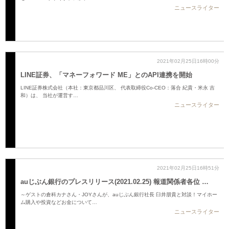
ニュースライター
2021年02月25日16時00分
LINE証券、「マネーフォワード ME」とのAPI連携を開始
LINE証券株式会社（本社：東京都品川区、 代表取締役Co-CEO：落合 紀貴・米永 吉
和）は、 当社が運営す…
ニュースライター
2021年02月25日16時51分
auじぶん銀行のプレスリリース(2021.02.25) 報道関係者各位 …
～ゲストの倉科カナさん・JOYさんが、auじぶん銀行社長 臼井朋貴と対談！マイホー
ム購入や投資などお金について…
ニュースライター