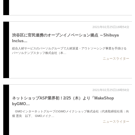
2021年02月25日16時54分
渋谷区に官民連携のオープンイノベーション拠点 ～Shibuya
Inclus…
総合人材サービスのパーソルグループで人材派遣・アウトソーシング事業を手掛ける
パーソルテンプスタッフ株式会社（本…
ニュースライター
2021年02月25日16時58分
ネットショップASP業界初！2/25（木）より「MakeShop
byGMO…
GMOインターネットグループのGMOメイクショップ株式会社（代表取締役社長：向
畑 憲良 以下、 GMOメイク…
ニュースライター