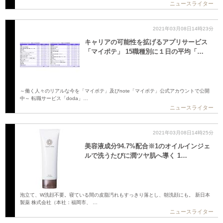
ニュースライター
2021年03月08日14時23分
キャリアの可能性を拡げるアプリサービス
「マイポテ」 15職種別に１日の平均「…
～働く人々のリアルな今を「マイポテ」及びnote「マイポテ」公式アカウントで公開
中～ 転職サービス「doda」…
ニュースライター
2021年03月08日14時25分
美容液成分94.7%配合※1のオイルインジェ
ルで洗うたびに潤ツヤ肌へ導く 1…
泡立て、W洗顔不要。寝ている間の皮脂汚れもすっきり落とし、朝洗顔にも。 新日本
製薬 株式会社（本社：福岡市、 …
ニュースライター