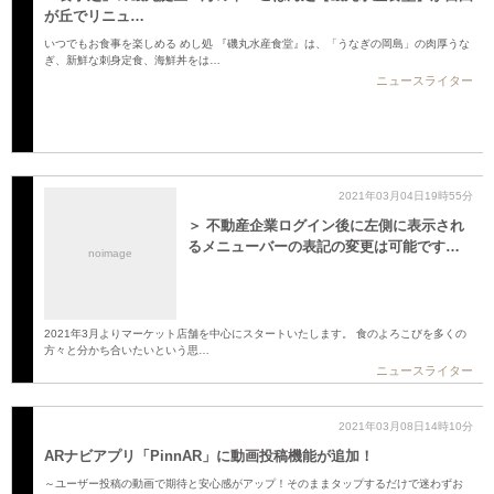
が丘でリニュ…
いつでもお食事を楽しめる めし処 『磯丸水産食堂』は、「うなぎの岡島」の肉厚うな
ぎ、新鮮な刺身定食、海鮮丼をは…
ニュースライター
2021年03月04日19時55分
＞ 不動産企業ログイン後に左側に表示され
るメニューバーの表記の変更は可能です…
noimage
2021年3月よりマーケット店舗を中心にスタートいたします。 食のよろこびを多くの
方々と分かち合いたいという思…
ニュースライター
2021年03月08日14時10分
ARナビアプリ「PinnAR」に動画投稿機能が追加！
～ユーザー投稿の動画で期待と安心感がアップ！そのままタップするだけで迷わずお