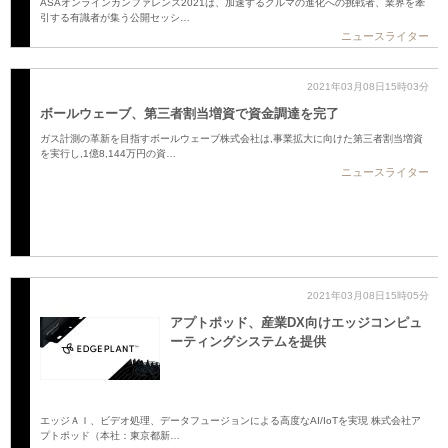
ASAオンラインカンファレンス2021は、加速するクルマの進化への挑戦者、業界を牽
引する有識者が集う公開セッシ…
ニュースライター
2021年03月08日15時03分
ボールウェーブ、第三者割当増資で資金調達を完了
ガス計測の革新を目指すボールウェーブ株式会社は,事業拡大に向けた第三者割当増資
を実行し,1億8,144万円の資…
ニュースライター
2021年03月08日15時05分
アプトポッド、産業DX向けエッジコンピュ
ーティングシステムを提供
エッジＡＩ、ビデオ処理、データフュージョンによる高度なAI/IoTを実現 株式会社ア
プトポッド（本社：東京都新…