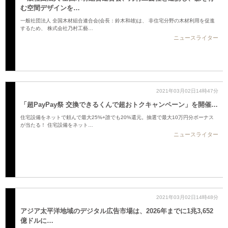
む空間デザインを…
一般社団法人 全国木材組合連合会(会長：鈴木和雄)は、 非住宅分野の木材利用を促進
するため、 株式会社乃村工藝…
ニュースライター
2021年03月02日14時47分
「超PayPay祭 交換できるくんで超おトクキャンペーン」を開催…
住宅設備をネットで頼んで最大25%+誰でも20%還元。抽選で最大10万円分ボーナス
が当たる！ 住宅設備をネット…
ニュースライター
2021年03月02日14時48分
アジア太平洋地域のデジタル広告市場は、2026年までに1兆3,652
億ドルに…