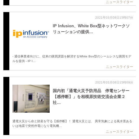
ニュースライター
2021年03月08日15時07分
IP Infusion、White Box型ネットワークソ
リューションの提供…
- 通信事業者向けに、従来の購買課題を解消するWhite Box型のシームレスな購買モデ
ルを提供 - IP I…
ニュースライター
2021年03月08日15時09分
国内初「通電火災予防用品 停電センサー
【感停断】」を相模原技術交流会企業２
社…
通電火災から命と財産を守る【感停断】！ 通電火災とは、 異常気象による風水害ある
いは地震で突然停電になり電気機…
ニュースライター