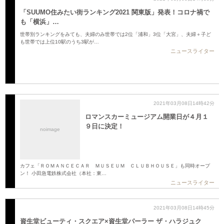
「SUUMO住みたい街ランキング2021 関東版」発表！コロナ禍で
も「横浜」…
世帯別ランキングをみても、夫婦のみ世帯では2位「浦和」3位「大宮」、夫婦＋子ど
も世帯では上位10駅のうち3駅が…
ニュースライター
2021年03月08日14時42分
ロマンスカーミュージアム開業日が４月１
９日に決定！
noimage
カフェ「ＲＯＭＡＮＣＥＣＡＲ ＭＵＳＥＵＭ ＣＬＵＢＨＯＵＳＥ」も同時オープ
ン！ 小田急電鉄株式会社（本社：東…
ニュースライター
2021年03月08日14時45分
資生堂ビューティ・スクエア×資生堂パーラー ザ・ハラジュク