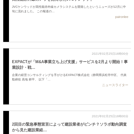
JVCケンウッドが高性能赤外線カメラシステムを開発したというニューズが12月に中
旬に流れました。 この報道の…
paironlee
2021年02月25日16時00分
EXPACTが「M&A事業立ち上げ支援」サービスを2月より開始！事
業設計・戦…
企業の経営コンサルティングを手がけるEXPACT株式会社（静岡県浜松市中区、 代表
取締役 高地 耕平、 以下「…
ニュースライター
2021年02月25日16時00分
2回目の緊急事態宣言によって建設業者がピンチ？ソラボ動向調査
から見た建設業経…