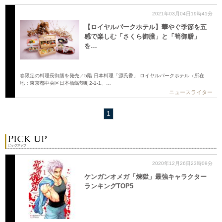
2021年03月04日19時41分
【ロイヤルパークホテル】華やぐ季節を五
感で楽しむ「さくら御膳」と「筍御膳」
を…
春限定の料理長御膳を発売／5階 日本料理「源氏香」 ロイヤルパークホテル（所在
地：東京都中央区日本橋蛎殻町2-1-1、…
ニュースライター
1
2020年12月26日23時09分
ケンガンオメガ「煉獄」最強キャラクター
ランキングTOP5