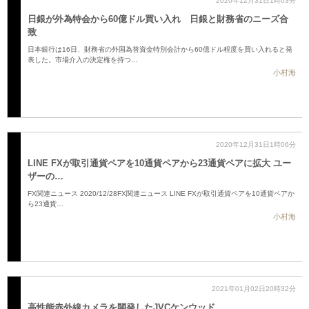
2020年12月31日1時03分
日銀が外為特会から60億ドル買い入れ 日銀と財務省のニーズ合
致
日本銀行は16日、財務省の外国為替資金特別会計から60億ドル程度を買い入れると発
表した。市場介入の決定権を持つ…
小村海
2020年12月31日1時06分
LINE FXが取引通貨ペアを10通貨ペアから23通貨ペアに拡大 ユー
ザーの…
FX関連ニュース 2020/12/28FX関連ニュース LINE FXが取引通貨ペアを10通貨ペアか
ら23通貨…
小村海
2021年01月02日20時32分
高性能赤外線カメラを開発したJVCケンウッド