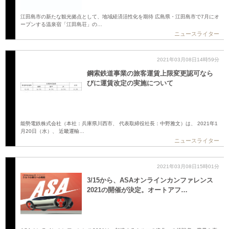
江田島市の新たな観光拠点として、地域経済活性化を期待 広島県・江田島市で7月にオ
ープンする温泉宿「江田島荘」の…
ニュースライター
2021年03月08日14時59分
鋼索鉄道事業の旅客運賃上限変更認可なら
びに運賃改定の実施について
能勢電鉄株式会社（本社：兵庫県川西市、 代表取締役社長：中野雅文）は、 2021年1
月20日（水）、 近畿運輸…
ニュースライター
2021年03月08日15時01分
3/15から、ASAオンラインカンファレンス
2021の開催が決定。オートアフ…