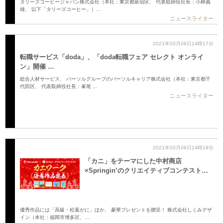
タリーズコーヒージャパン株式会社（本社：東京都新宿区、 代表取締役社長：小林義
雄、 以下「タリーズコーヒー」）…
ニュースライター
2021年03月08日14時17分
転職サービス「doda」、「doda転職フェア セレクト オンライ
ン」開催 …
総合人材サービス、 パーソルグループのパーソルキャリア株式会社（本社：東京都千
代田区、 代表取締役社長：峯尾 …
ニュースライター
2021年03月08日14時19分
「カニ」をテーマにした中村商店
×Springin’のクリエイティブコンテスト…
優秀作品には「高級・松葉がに」ほか、 豪華プレゼントを贈呈！ 株式会社しくみデザ
イン（本社：福岡市博多区、…