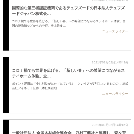
国際的な第三者認証機関であるテュフズードの日本法人テュフズ
ードジャパン株式会…
コロナ禍でも世界を広げる、「新しい春」への希望につながるステイホーム体験。全
国の博物館などからの中継、史上最多…
ニュースライター
2021年03月02日14時43分
コロナ禍でも世界を広げる、「新しい春」への希望につながるス
テイホーム体験。全…
ポイント運用は「少し利益が出た（出ている）」という方が6割以上いるものの… 株式
会社アイネット証券（本社所在地…
ニュースライター
2021年03月02日14時45分
一般社団法人 全国木材組合連合会、乃村工藝社と連携し、森を育