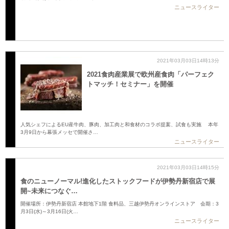
ニュースライター
2021年03月03日14時13分
2021食肉産業展で欧州産食肉「パーフェク
トマッチ！セミナー」を開催
人気シェフによるEU産牛肉、豚肉、加工肉と和食材のコラボ提案、試食も実施 本年
3月9日から幕張メッセで開催さ…
ニュースライター
2021年03月03日14時15分
食のニューノーマル!進化したストックフードが伊勢丹新宿店で展
開~未来につなぐ…
開催場所：伊勢丹新宿店 本館地下1階 食料品、三越伊勢丹オンラインストア 会期：3
月3日(水)～3月16日(火…
ニュースライター