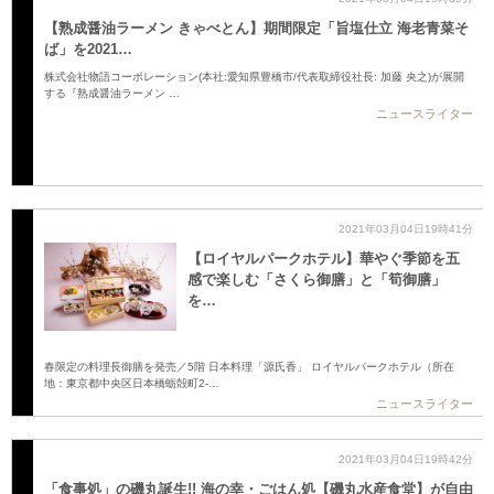
【熟成醤油ラーメン きゃべとん】期間限定「旨塩仕立 海老青菜そ
ば」を2021…
株式会社物語コーポレーション(本社:愛知県豊橋市/代表取締役社長: 加藤 央之)が展開
する『熟成醤油ラーメン …
ニュースライター
2021年03月04日19時41分
【ロイヤルパークホテル】華やぐ季節を五
感で楽しむ「さくら御膳」と「筍御膳」
を…
春限定の料理長御膳を発売／5階 日本料理「源氏香」 ロイヤルパークホテル（所在
地：東京都中央区日本橋蛎殻町2-…
ニュースライター
2021年03月04日19時42分
「食事処」の磯丸誕生!! 海の幸・ごはん処【磯丸水産食堂】が自由