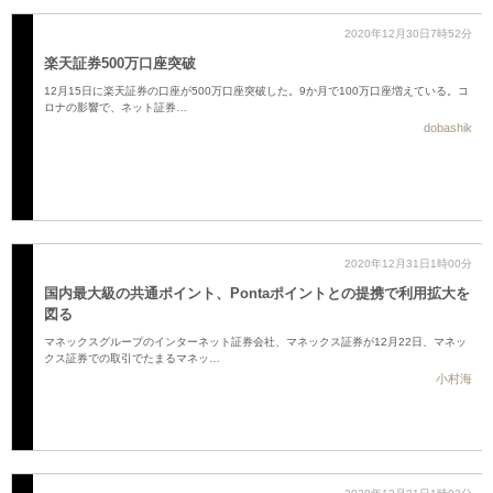
2020年12月30日7時52分
楽天証券500万口座突破
12月15日に楽天証券の口座が500万口座突破した。9か月で100万口座増えている。コ
ロナの影響で、ネット証券…
dobashik
2020年12月31日1時00分
国内最大級の共通ポイント、Pontaポイントとの提携で利用拡大を
図る
マネックスグループのインターネット証券会社、マネックス証券が12月22日、マネッ
クス証券での取引でたまるマネッ…
小村海