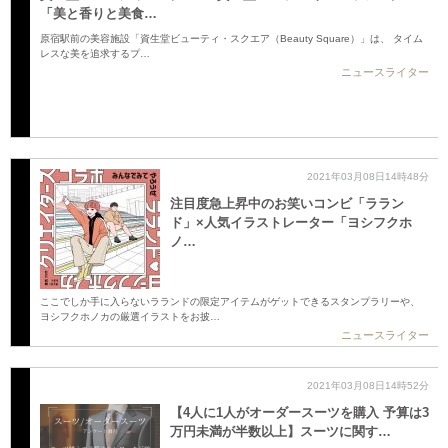
「美と香りと美食…
原宿駅前の美容施設「資生堂ビューティ・スクエア（Beauty Square）」は、 タイム
レスな美を追求するプ…
ニュースライター
2021年03月08日14時48分
注目度急上昇中のお笑いコンビ「ララン
ド」×人気イラストレーター「ヨシフクホ
ノ…
ここでしか手に入らないラランドの限定アイテムがゲットできるスタンプラリーや、
ヨシフクホノカの厳選イラストをお披…
ニュースライター
2021年03月08日14時52分
【4人に1人がオーダースーツを購入 予算は3
万円未満が半数以上】スーツに関す…