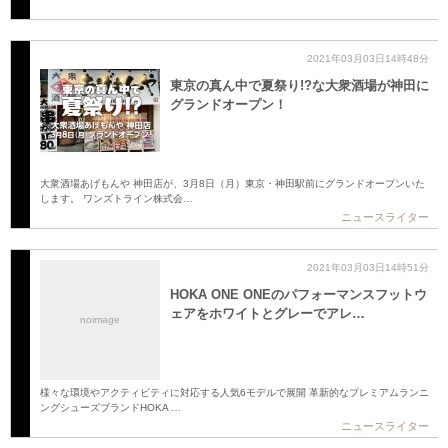
2021年03月03日14時48分
東京の真ん中で夏祭り!?な大衆酒場が神田に
グランドオープン！
大衆酒場あげもんや 神田店が、3月8日（月）東京・神田駅前にグランドオープンいた
します。 ワンズトライン株式会…
ニュースライター
2021年03月03日14時51分
HOKA ONE ONEのパフォーマンスフットウ
ェアをホワイトとグレーでアレ…
noimage
様々な環境やアクティビティに対応する人気6モデルで展開 革新的なプレミアムランニ
ングシューズブランドHOKA …
ニュースライター