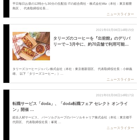
平日毎日お昼の12時から30分の生配信 ITの総合商社・株式会社Wiz（本社：東京都豊
島区 、 代表取締役社長…
ニュースライター
2021年03月08日14時15分
タリーズのコーヒーを『出前館』のデリバ
リーで～3月中に、約70店舗で利用可能…
タリーズコーヒージャパン株式会社（本社：東京都新宿区、 代表取締役社長：小林義
雄、 以下「タリーズコーヒー」）…
ニュースライター
2021年03月08日14時17分
転職サービス「doda」、「doda転職フェア セレクト オンライ
ン」開催 …
総合人材サービス、 パーソルグループのパーソルキャリア株式会社（本社：東京都千
代田区、 代表取締役社長：峯尾 …
ニュースライター