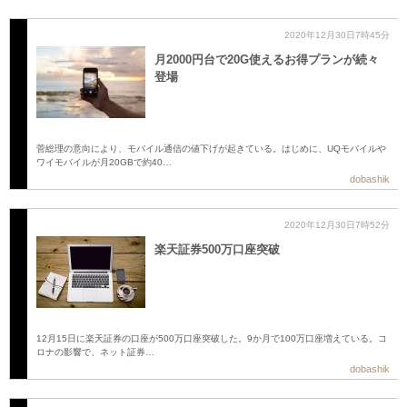
2020年12月30日7時45分
月2000円台で20G使えるお得プランが続々
登場
菅総理の意向により、モバイル通信の値下げが起きている。はじめに、UQモバイルや
ワイモバイルが月20GBで約40…
dobashik
2020年12月30日7時52分
楽天証券500万口座突破
12月15日に楽天証券の口座が500万口座突破した。9か月で100万口座増えている。コ
ロナの影響で、ネット証券…
dobashik