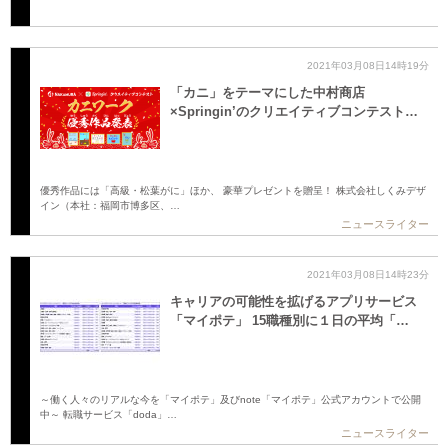
2021年03月08日14時19分
「カニ」をテーマにした中村商店
×Springin’のクリエイティブコンテスト…
優秀作品には「高級・松葉がに」ほか、 豪華プレゼントを贈呈！ 株式会社しくみデザ
イン（本社：福岡市博多区、…
ニュースライター
2021年03月08日14時23分
キャリアの可能性を拡げるアプリサービス
「マイポテ」 15職種別に１日の平均「…
～働く人々のリアルな今を「マイポテ」及びnote「マイポテ」公式アカウントで公開
中～ 転職サービス「doda」…
ニュースライター