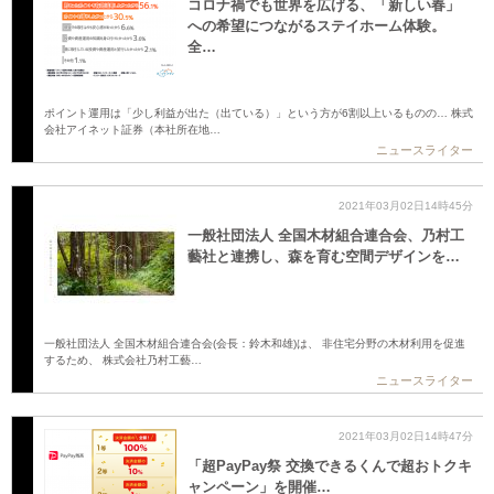
コロナ禍でも世界を広げる、「新しい春」
への希望につながるステイホーム体験。
全…
ポイント運用は「少し利益が出た（出ている）」という方が6割以上いるものの… 株式
会社アイネット証券（本社所在地…
ニュースライター
2021年03月02日14時45分
一般社団法人 全国木材組合連合会、乃村工
藝社と連携し、森を育む空間デザインを…
一般社団法人 全国木材組合連合会(会長：鈴木和雄)は、 非住宅分野の木材利用を促進
するため、 株式会社乃村工藝…
ニュースライター
2021年03月02日14時47分
「超PayPay祭 交換できるくんで超おトクキ
ャンペーン」を開催…