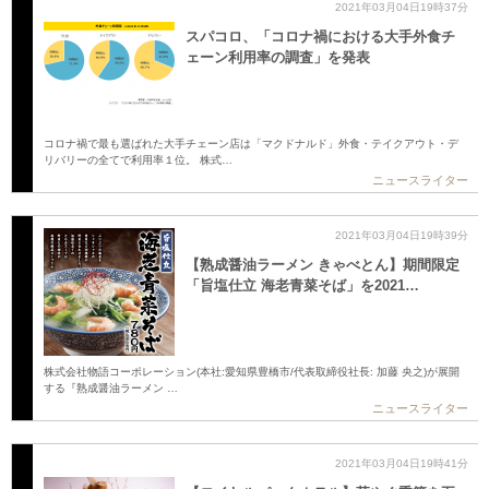
2021年03月04日19時37分
スパコロ、「コロナ禍における大手外食チ
ェーン利用率の調査」を発表
コロナ禍で最も選ばれた大手チェーン店は「マクドナルド」外食・テイクアウト・デ
リバリーの全てで利用率１位。 株式…
ニュースライター
2021年03月04日19時39分
【熟成醤油ラーメン きゃべとん】期間限定
「旨塩仕立 海老青菜そば」を2021…
株式会社物語コーポレーション(本社:愛知県豊橋市/代表取締役社長: 加藤 央之)が展開
する『熟成醤油ラーメン …
ニュースライター
2021年03月04日19時41分