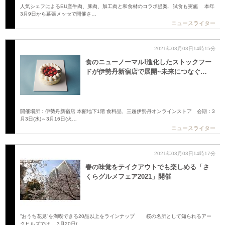
人気シェフによるEU産牛肉、豚肉、加工肉と和食材のコラボ提案、試食も実施 本年
3月9日から幕張メッセで開催さ…
ニュースライター
2021年03月03日14時15分
食のニューノーマル!進化したストックフー
ドが伊勢丹新宿店で展開~未来につなぐ…
開催場所：伊勢丹新宿店 本館地下1階 食料品、三越伊勢丹オンラインストア 会期：3
月3日(水)～3月16日(火…
ニュースライター
2021年03月03日14時17分
春の味覚をテイクアウトでも楽しめる「さ
くらグルメフェア2021」開催
”おうち花見”を満喫できる20品以上をラインナップ 桜の名所として知られるアー
クヒルズでは、 3月20日(…