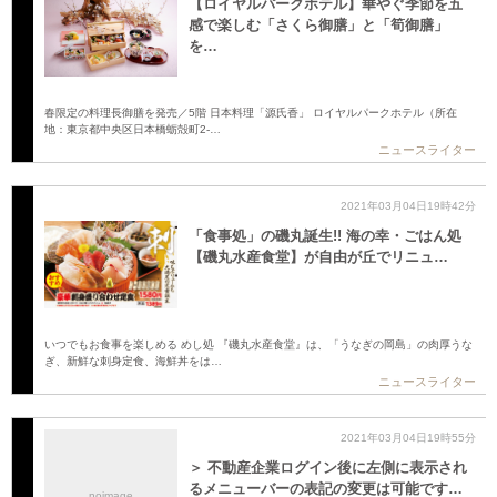
【ロイヤルパークホテル】華やぐ季節を五
感で楽しむ「さくら御膳」と「筍御膳」
を…
春限定の料理長御膳を発売／5階 日本料理「源氏香」 ロイヤルパークホテル（所在
地：東京都中央区日本橋蛎殻町2-…
ニュースライター
2021年03月04日19時42分
「食事処」の磯丸誕生!! 海の幸・ごはん処
【磯丸水産食堂】が自由が丘でリニュ…
いつでもお食事を楽しめる めし処 『磯丸水産食堂』は、「うなぎの岡島」の肉厚うな
ぎ、新鮮な刺身定食、海鮮丼をは…
ニュースライター
2021年03月04日19時55分
＞ 不動産企業ログイン後に左側に表示され
るメニューバーの表記の変更は可能です…
noimage