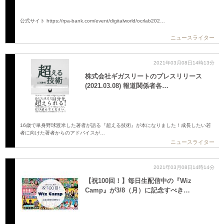
公式サイト https://rpa-bank.com/event/digitalworld/ocrlab202…
ニュースライター
2021年03月08日14時13分
株式会社ギガスリートのプレスリリース
(2021.03.08) 報道関係者各…
16歳で単身野球渡米した著者が語る『超える技術』が本になりました！成長したい若
者に向けた著者からのアドバイスが…
ニュースライター
2021年03月08日14時14分
【祝100回！】毎日生配信中の『Wiz
Camp』が3/8（月）に記念すべき…