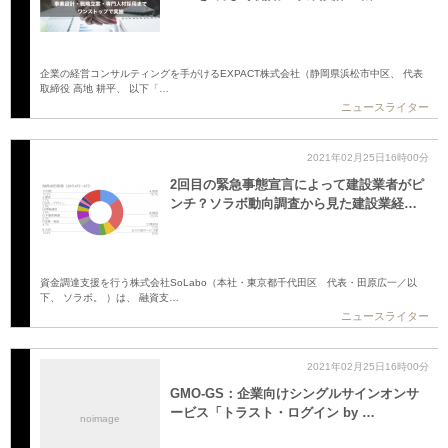
企業の経営コンサルティングを手がけるEXPACT株式会社（静岡県浜松市中区、 代表
取締役 高地 耕平、 以下「…
ニュースライター
2021年02月25日16時00分
2回目の緊急事態宣言によって建設業者がピ
ンチ？ソラボ動向調査から見た建設業経…
資金調達支援を行う株式会社SoLabo（本社・東京都千代田区 代表・田原広一／以
下、 ソラボ。 ）は、 融資支…
ニュースライター
2021年02月25日16時00分
GMO-GS：企業向けシングルサインオンサ
ービス「トラスト・ログイン by …
noimage