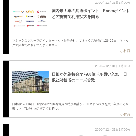
2020年12月31日1時00分
国内最大級の共通ポイント、Pontaポイント
との提携で利用拡大を図る
マネックスグループのインターネット証券会社、マネックス証券が12月22日、マネッ
クス証券での取引でたまるマネッ…
小村海
2020年12月31日1時03分
日銀が外為特会から60億ドル買い入れ 日
銀と財務省のニーズ合致
日本銀行は16日、財務省の外国為替資金特別会計から60億ドル程度を買い入れると発
表した。市場介入の決定権を持つ…
小村海
2020年12月31日1時06分