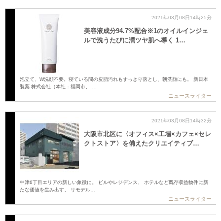
2021年03月08日14時25分
美容液成分94.7%配合※1のオイルインジェ
ルで洗うたびに潤ツヤ肌へ導く 1…
泡立て、W洗顔不要。寝ている間の皮脂汚れもすっきり落とし、朝洗顔にも。 新日本
製薬 株式会社（本社：福岡市、 …
ニュースライター
2021年03月08日14時32分
大阪市北区に〈オフィス×工場×カフェ×セレ
クトストア〉を備えたクリエイティブ…
中津6丁目エリアの新しい象徴に。 ビルやレジデンス、 ホテルなど既存収益物件に新
たな価値を生み出す、 リモデル…
ニュースライター