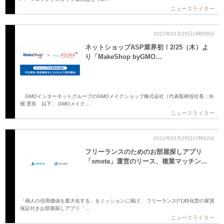
ニュースライター
2021年02月25日16時58分
ネットショップASP業界初！2/25（木）よ
り「MakeShop byGMO…
GMOインターネットグループのGMOメイクショップ株式会社（代表取締役社長：向
畑 憲良 以下、 GMOメイク…
ニュースライター
2021年02月25日17時02分
フリーランスのためのお部屋探しアプリ
「smeta」運営のリース、複業マッチン…
「個人の信用価値を最大化する」をミッションに掲げ、 フリーランス(*1)特化型の家賃
保証付きお部屋探しアプリ「…
ニュースライター