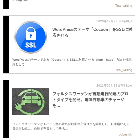
Tea_writing
2020年12月27日0時48分
WordPressのテーマ「Cocoon」をSSLに対
応させる
WordPressのテーマである「Cocoon」をSSLに対応させる（http→https）方法を備忘
録として…
Tea_writing
2021年02月12日7時31分
フォルクスワーゲンが自動走行関連のプロ
トタイプを開発。電気自動車のチャージ
を…
フォルクスワーゲンがモバイル型の電気自動車の充電ロボを開発した。駐車場にある
電気自動車に、自動で充電をして基地…
dobashik