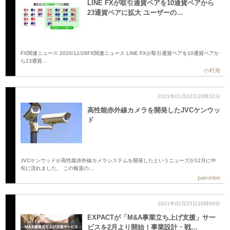
LINE FXが取引通貨ペアを10通貨ペアから
23通貨ペアに拡大 ユーザーの…
FX関連ニュース 2020/12/28FX関連ニュース LINE FXが取引通貨ペアを10通貨ペアか
ら23通貨…
小村海
2021年01月02日20時32分
高性能赤外線カメラを開発したJVCケンウッ
ド
JVCケンウッドが高性能赤外線カメラシステムを開発したというニューズが12月に中
旬に流れました。 この報道の…
paironlee
2021年02月25日16時00分
EXPACTが「M&A事業立ち上げ支援」サー
ビスを2月より開始！事業設計・戦…