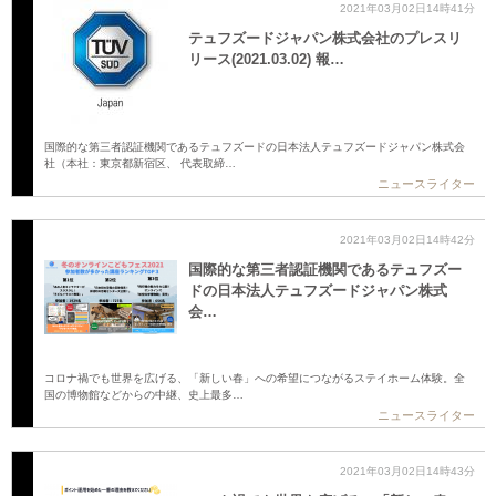
2021年03月02日14時41分
テュフズードジャパン株式会社のプレスリ
リース(2021.03.02) 報…
国際的な第三者認証機関であるテュフズードの日本法人テュフズードジャパン株式会
社（本社：東京都新宿区、 代表取締…
ニュースライター
2021年03月02日14時42分
国際的な第三者認証機関であるテュフズー
ドの日本法人テュフズードジャパン株式
会…
コロナ禍でも世界を広げる、「新しい春」への希望につながるステイホーム体験。全
国の博物館などからの中継、史上最多…
ニュースライター
2021年03月02日14時43分