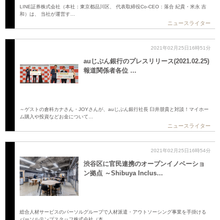
LINE証券株式会社（本社：東京都品川区、 代表取締役Co-CEO：落合 紀貴・米永 吉
和）は、 当社が運営す…
ニュースライター
2021年02月25日16時51分
auじぶん銀行のプレスリリース(2021.02.25)
報道関係者各位 …
～ゲストの倉科カナさん・JOYさんが、auじぶん銀行社長 臼井朋貴と対談！マイホー
ム購入や投資などお金について…
ニュースライター
2021年02月25日16時54分
渋谷区に官民連携のオープンイノベーショ
ン拠点 ～Shibuya Inclus…
総合人材サービスのパーソルグループで人材派遣・アウトソーシング事業を手掛ける
パーソルテンプスタッフ株式会社（本…