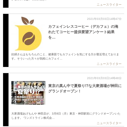
ニュースライター
2021年03月03日14時47分
カフェインレスコーヒー（デカフェ）の淹
れたてコーヒー提供要望アンケート結果
を…
妊婦さんはもちろんのこと、健康面でもカフェインを気にする方が最近増えておりま
す。そういった方々が気軽にカフェイ…
ニュースライター
2021年03月03日14時48分
東京の真ん中で夏祭り!?な大衆酒場が神田に
グランドオープン！
大衆酒場あげもんや 神田店が、3月8日（月）東京・神田駅前にグランドオープンいた
します。 ワンズトライン株式会…
ニュースライター